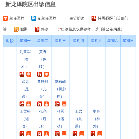
新龙泽院区出诊信息
主任医师
副主任医师
主管护师
特需/国际门诊部门
诊
假期
停诊
（
*
出诊信息仅供参考，以门诊公布为准）
星期一
星期二
星期三
星期四
星期五
星期六
星期日
时段
刘亚军
黄野
（脊
（保
柱）
膝）
武勇
董轶非
刘巍峰
（足
（儿
（骨肿
踝）
骨）
瘤）
王雪松
张亮
张晋
王岩
史良
（运
（矫
（运
（足
（神
动）
形）
动）
踝）
外）