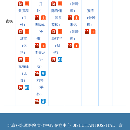
（手
（骨肿
栗鹏程
外）
陈海翎
瘤）
张清
（手
（骨质
（骨肿
夜晚
外）
查晔军
疏松）
李远
瘤）
（创
（骨肿
洪雷
伤）
顾航宇
瘤）
（运
（创
动）
李奉龙
伤）
（运
尤海峰
动）
（儿
骨）
刘坤
（手
外）
北京积水潭医院 宣传中心 信息中心 -JISHUITAN HOSPITAL
京