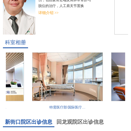
伤，包括肱骨近端及肩胛带骨折与
脱位的治疗，人工肩关节置换
详细介绍 >>
科室相册
…
特需医疗部/国际医疗…
特需
新街口院区出诊信息
回龙观院区出诊信息