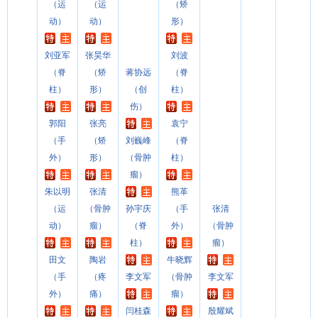
（运
（运
（矫
动）
动）
形）
刘亚军
张昊华
刘波
（脊
（矫
蒋协远
（脊
柱）
形）
（创
柱）
伤）
郭阳
张亮
袁宁
（手
（矫
刘巍峰
（脊
外）
形）
（骨肿
柱）
瘤）
朱以明
张清
熊革
（运
（骨肿
孙宇庆
（手
张清
动）
瘤）
（脊
外）
（骨肿
柱）
瘤）
田文
陶岩
牛晓辉
（手
（疼
李文军
（骨肿
李文军
外）
痛）
瘤）
闫桂森
殷耀斌