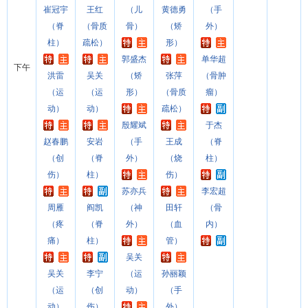
崔冠宇
王红
（儿
黄德勇
（手
（脊
（骨质
骨）
（矫
外）
柱）
疏松）
形）
郭盛杰
单华超
下午
洪雷
吴关
（矫
张萍
（骨肿
（运
（运
形）
（骨质
瘤）
动）
动）
疏松）
殷耀斌
于杰
赵春鹏
安岩
（手
王成
（脊
（创
（脊
外）
（烧
柱）
伤）
柱）
伤）
苏亦兵
李宏超
周雁
阎凯
（神
田轩
（骨
（疼
（脊
外）
（血
内）
痛）
柱）
管）
吴关
吴关
李宁
（运
孙丽颖
（运
（创
动）
（手
动）
伤）
外）