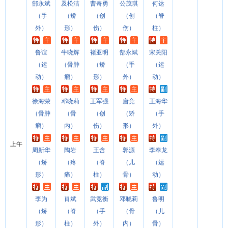
郜永斌
及松洁
曹奇勇
公茂琪
何达
（手
（矫
（创
（创
（脊
外）
形）
伤）
伤）
柱）
鲁谊
牛晓辉
褚亚明
郜永斌
宋关阳
（运
（骨肿
（矫
（手
（运
动）
瘤）
形）
外）
动）
徐海荣
邓晓莉
王军强
唐竞
王海华
（骨肿
（骨
（创
（矫
（手
瘤）
内）
伤）
形）
外）
上午
周新华
陶岩
王含
郭源
李奉龙
（矫
（疼
（脊
（儿
（运
形）
痛）
柱）
骨）
动）
李为
肖斌
武竞衡
邓晓莉
鲁明
（矫
（脊
（手
（骨
（儿
形）
柱）
外）
内）
骨）