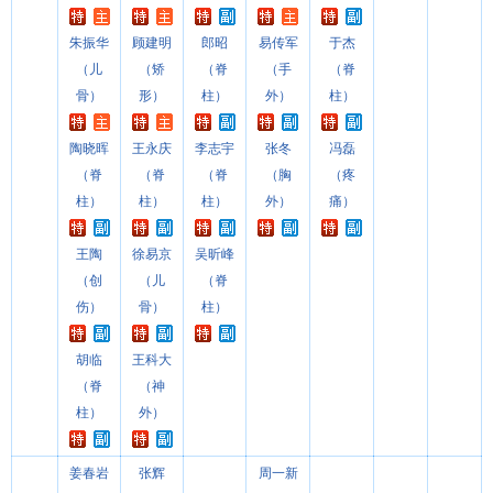
朱振华
顾建明
郎昭
易传军
于杰
（儿
（矫
（脊
（手
（脊
骨）
形）
柱）
外）
柱）
陶晓晖
王永庆
李志宇
张冬
冯磊
（脊
（脊
（脊
（胸
（疼
柱）
柱）
柱）
外）
痛）
王陶
徐易京
吴昕峰
（创
（儿
（脊
伤）
骨）
柱）
胡临
王科大
（脊
（神
柱）
外）
姜春岩
张辉
周一新