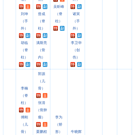
吴昕峰
刘坤
曾成
（脊
诸寅
（手
（脊
柱）
（手
外）
柱）
外）
胡临
满斯亮
李卫华
（脊
（骨
（创
柱）
内）
伤）
郭源
（儿
李楠
骨）
（脊
柱）
张清
（骨肿
傅刚
瘤）
李为
（儿
（矫
骨）
栗鹏程
形）
牛晓辉