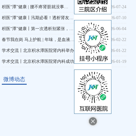
积医“潭”健康 | 腰不疼肾脏就没事…
2026-07-24
付晨
积医“潭”健康丨汛期必看！透析肾友…
2026-07-10
职称：
副主任医师
专业擅长：
原发性及继发性肾小球
积医“潭”健康丨第一次透析别紧张，…
2026-06-04
疾病（如慢性肾炎、原发性肾病综
合征、糖尿病肾病）、高血压肾损
春节我在岗 马上护航 | 年味，是血液…
2026-02-22
伤、急慢性肾衰竭的诊治。透析相
学术交流丨北京积水潭医院肾内科举办…
2026-01-22
关肌少症的综合治疗，…
学术交流丨北京积水潭医院肾内科成功…
2026-01-19
绍 >>
详细介绍 >
微博动态
血液
净化创新发展国际…