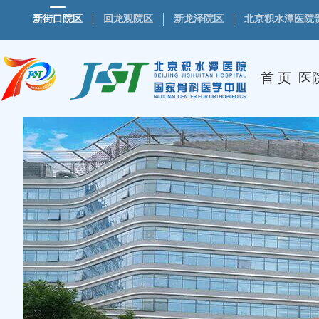
新街口院区
回龙观院区
新龙泽院区
北京积水潭医院
首 页
医