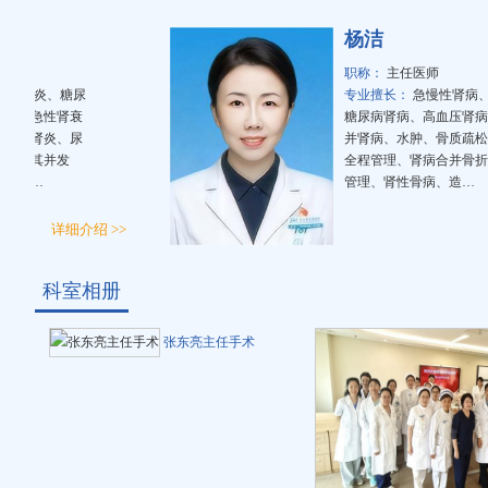
杨洁
职称：
主任医师
肾炎、糖尿
专业擅长：
急慢性肾病、IgA
、急性肾衰
糖尿病肾病、高血压肾病、妊
性肾炎、尿
并肾病、水肿、骨质疏松诊断
及其并发
全程管理、肾病合并骨折围手
化…
管理、肾性骨病、造…
详细介绍 >>
科室相册
张东亮主任手术