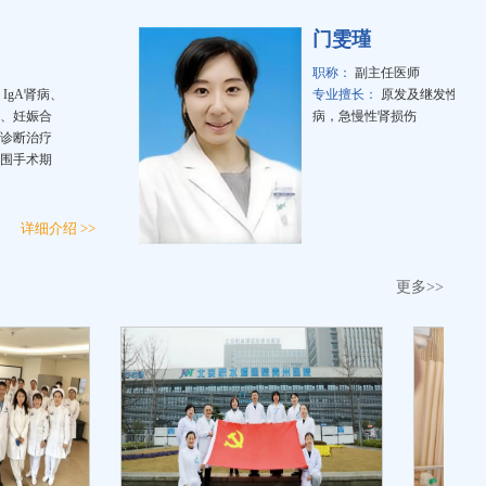
门雯瑾
职称：
副主任医师
肾病、
专业擅长：
原发及继发性肾小球疾
娠合
病，急慢性肾损伤
治疗
术期
详细介绍 >>
详细介
更多>>