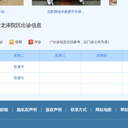
…
京黔两地专家携手开展…
肾内科
新龙泽院区出诊信息
诊
假期
停诊
（
*
出诊信息仅供参考，以门诊公布为准）
星期二
星期三
星期四
普通号
普通号
邮箱
|
隐私权声明
|
版权声明
|
联系方式
|
网站地图
|
帮