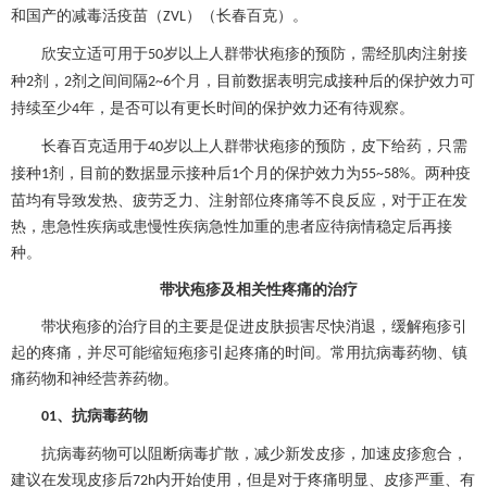
和国产的减毒活疫苗（
）（长春百克）。
ZVL
欣安立适可用于
岁以上人群
带状疱疹
的预防，需经肌肉注射接
50
种
剂，
剂之间间隔
个月，目前数据表明完成接种后的保护效力可
2
2
2~6
持续至少
年，是否可以有更长时间的保护效力还有待观察。
4
长春百克适用于
岁以上人群
带状疱疹
的预防，皮下给药，只需
40
接种
剂，目前的数据显示接种后
个月的保护效力为
。两种疫
1
1
55~58%
苗均有导致发热、疲劳乏力、注射部位疼痛等不良反应，对于正在发
热，患急性疾病或患慢性疾病急性加重的患者应待病情稳定后再接
种。
带状疱疹
及相关性疼痛的治疗
带状疱疹
的治疗目的主要是促进皮肤损害尽快消退，缓解疱疹引
起的疼痛，并尽可能缩短疱疹引起疼痛的时间。常用抗病毒药物、镇
痛药物和神经营养药物。
、
抗病毒药物
01
抗病毒药物可以阻断病毒扩散，减少新发皮疹，加速皮疹愈合，
建议在发现皮疹后
内开始使用，但是对于疼痛明显、皮疹严重、有
72h