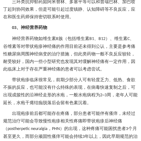
三环类抗抑郁药如阿米替林、多塞平等可以和普瑞巴林、加巴喷
丁起到协同效果，但是可能引起过度镇静、认知障碍等不良反应，应
在和医生药师保持密切联系时使用。
、
神经营养药物
03
神经营养药物如维生素
族（包括维生素
、
）、维生素
、
B
B1
B12
C
谷维素等对
带状疱疹
神经痛的作用目前还未得到公认，主要是参考痛
性
糖尿病
周围神经病变的治疗措施，但此类药物一般不良反应较轻，
耐受较好，国内一些小型研究也发现其对缓解神经痛有一定作用，因
此临床上对于存在严重神经痛的患者可以考虑尝试。
带状疱疹
临床很常见，前期少部分人可有轻度乏力、低热、食欲
不振的反应，也可能没有什么特殊的表现，在病毒快速复制之后，可
出现成簇性的沿神经走形的水疱，一般水疱病程为
周，老年人可能
2~3
延长，水疱干瘪结痂脱落后会留有色素沉着。
出现疱疹前后都可能存在疼痛，部分患者可能伴有瘙痒，未经过
规范治疗可能会导致慢性疱疹相关性疼痛即
带状疱疹
后神经痛
（
，
）的出现，这种疼痛可能困扰患者
个月
postherpetic neuralgia
PHN
3
甚至更久，而部分顽固性瘙痒可能会持续
年以上，因此早期规范的治
3