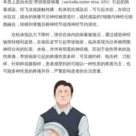
本质上是由水痘
带状疱疹
病毒（
）引起的病
-
varicella-zoster virus, VZV
毒感染。经飞沫或接触传播，机体初次感染后，可引起水痘，在得过
水痘后，残余的病毒可沿神经轴突逆行，或经感染的
细胞与神经元细
T
胞融合，转移到脊髓后根神经节或颅神经节内潜伏。
在机体抵抗力下降时，潜伏在体内的病毒被激活，通过感觉神经
轴突转移到皮肤，在相应皮节引起
带状疱疹
，临床表现为沿单侧周围
神经分布的红斑、水疱，并伴有明显的神经痛。区别于创伤带来的急
性疼痛，
带状疱疹
引起的疼痛性质多样，可呈烧灼样、电击样、刀割
样、针刺样或撕裂样，患者感受到的可能以一种性质的疼痛为主，也
可能多种性质的疼痛并存，严重影响患者的生活质量。