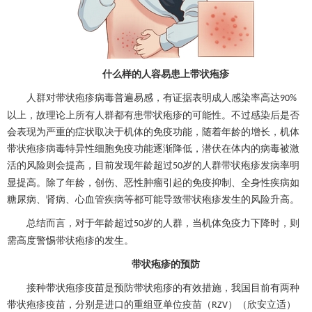
什么样的人容易患上
带状疱疹
人群对
带状疱疹
病毒普遍易感，有证据表明成人感染率高达
90%
以上，故理论上所有人群都有患
带状疱疹
的可能性。不过感染后是否
会表现为严重的症状取决于机体的免疫功能，随着年龄的增长，机体
带状疱疹
病毒特异性细胞免疫功能逐渐降低，潜伏在体内的病毒被激
活的风险则会提高，目前发现年龄超过
岁的人群
带状疱疹
发病率明
50
显提高。除了年龄，创伤、恶性肿瘤引起的免疫抑制、全身性疾病如
糖尿病
、肾病、心血管疾病等都可能导致
带状疱疹
发生的风险升高。
总结而言，对于年龄超过
岁的人群，当机体免疫力下降时，则
50
需高度警惕
带状疱疹
的发生。
带状疱疹
的预防
接种
带状疱疹
疫苗是预防
带状疱疹
的有效措施，我国目前有两种
带状疱疹
疫苗，分别是进口的重组亚单位疫苗（
）（欣安立适）
RZV