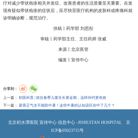
疗对减少
带状疱疹
相关并发症、改善患者的生活质量至关重要。在发
现有疑似
带状疱疹
的症状后，应尽快至医疗机构的皮肤科或疼痛科就
诊明确诊断，规范治疗。
供稿丨药学部
刘思彤
审核丨药学部主任、主任药师
张威
来源丨北京医管
编发丨
宣传中心
分享到：
上一篇：
积医科普 | 抓住春季儿童生长黄金期，这样补钙更有效
下一篇：
藿香正气水不能防中暑！这些中暑的认知误区你中了几个？
北京积水潭医院 宣传中心 信息中心 -JISHUITAN HOSPITAL
京
ICP备05023715号