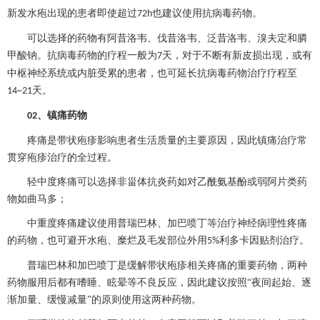
新发水疱出现的患者即使超过
也建议使用抗病毒药物。
72h
可以选择的药物有阿昔洛韦、伐昔洛韦、泛昔洛韦、溴夫定和膦
甲酸钠。抗病毒药物的疗程一般为
天，对于不断有新皮损出现，或有
7
中枢神经系统或内脏受累的患者，也可延长抗病毒药物治疗疗程至
天。
14~21
、
镇痛药物
02
疼痛是
带状疱疹
影响患者生活质量的主要原因，因此镇痛治疗常
贯穿疱疹治疗的全过程。
轻中度疼痛可以选择非甾体抗炎药如对乙酰氨基酚或弱阿片类药
物如曲马多；
中重度疼痛建议使用普瑞巴林、加巴喷丁等治疗神经病理性疼痛
的药物，也可避开水疱、糜烂及毛发部位外用
利多卡因贴剂治疗。
5%
普瑞巴林和加巴喷丁是缓解
带状疱疹
相关疼痛的重要药物，两种
药物服用后都有嗜睡、眩晕等不良反应，因此建议按照
“夜间起始、逐
渐加量、缓慢减量”的原则使用这两种药物。