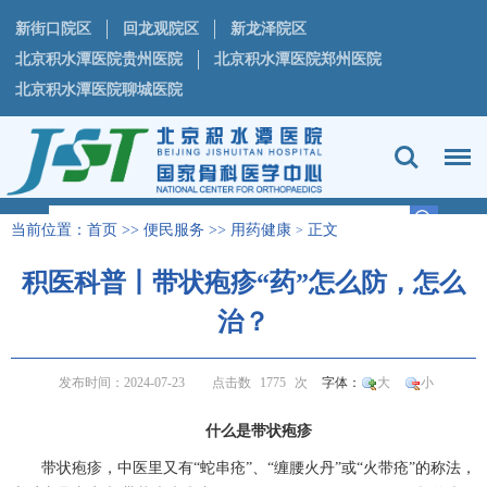
新街口院区
回龙观院区
新龙泽院区
北京积水潭医院贵州医院
北京积水潭医院郑州医院
北京积水潭医院聊城医院
当前位置：
首页
>>
便民服务
>>
用药健康
正文
>
积医科普丨带状疱疹“药”怎么防，怎么
治？
发布时间：2024-07-23
点击数
1775
次
字体：
大
小
什么是
带状疱疹
带状疱疹
，中医里又有
“蛇串疮”、“缠腰火丹”或“火带疮”的称法，