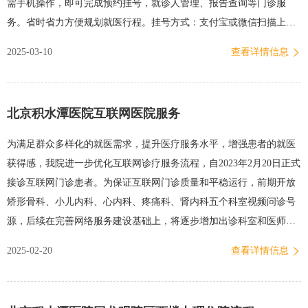
需手机操作，即可完成预约挂号，就诊人管理、报告查询等门诊服
车。新龙泽院区●功能齐全的综合性院区，兼具骨科特色●危重孕产妇
务。省时省力方便规划就医行程。挂号方式：支付宝或微信扫描上方
抢救…
二维码，进入北京积水潭医院“挂号小程序”进行预约挂号。开放时
2025-03-10
查看详情信息
间：365天*24小时。放号时间：早6:00点当天号源，11:00点可约7日后
号源。预约周期：8天（含当天）。相关链接：北京积水潭医院预约挂
号小程序全面升级北京积水潭医院微信小程序挂号“十问十答”，您关
北京积水潭医院互联网医院服务
心的问题都在这里→2、北京积水潭医院“智慧医院小程序”推荐理由：
可联通“挂号小程序”预约线下门诊号源，也可足不出户，享受在线问
为满足群众多样化的就医需求，提升医疗服务水平，增强患者的就医
诊、处方开具、药品配送到家等服务。挂号方式：扫描上方二维码或
获得感，我院进一步优化互联网诊疗服务流程，自2023年2月20日正式
微信搜索“北京积水潭医院智慧医院”即可进入小程序，进行线下门诊
接诊互联网门诊患者。为保证互联网门诊质量和平稳运行，前期开放
的预约挂号和线上问诊服务。开放时间：微信365天*24小时。放号时
矫形骨科、小儿内科、心内科、疼痛科、肾内科五个科室视频问诊号
间：早6:00点当天号源，11:00点可约7日后号源。预…
源，后续在完善网络服务建设基础上，将逐步增加出诊科室和医师数
量，并推出图文咨询等就诊方式，满足患者就医需求。足不出户，享
2025-02-20
查看详情信息
受在线问诊、处方开具、药品配送到家等服务，保护患者隐私、保证
医疗质量和安全，积水潭医院一站式互联网医院服务流程，一起来了
解下吧~01、如何进入互联网医院微信搜索“北京积水潭医院智慧医