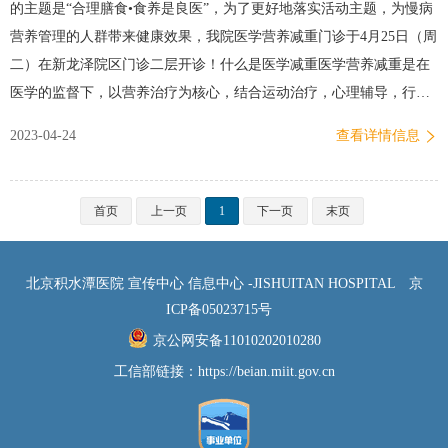
的主题是“合理膳食•食养是良医”，为了更好地落实活动主题，为慢病
号方式患者可通过北京积水潭医院挂号小程序、北京积水潭医院微信
营养管理的人群带来健康效果，我院医学营养减重门诊于4月25日（周
订阅号、114挂号平台预约挂号。选择“预约挂号”→选择院区→选
二）在新龙泽院区门诊二层开诊！什么是医学减重医学营养减重是在
择“内科”→选择“内分泌科门诊”→选择日期并预约“肥胖专病门诊”。
医学的监督下，以营养治疗为核心，结合运动治疗，心理辅导，行为
供…
干预和健康教育等方面，帮助肥胖人群养成科学、健康的生活方式，
2023-04-24
查看详情信息
终身享受理想体重的益处。医学减重的特点，第一是安全性，第二是
有效性，第三是其目标——获得健康。医学营养减重就是要让减重回
到医学的呵护之下，这是医学营养减重和普通减重的区别所在。医学
首页
上一页
1
下一页
末页
营养减重门诊是由的营养医师、营养师，采取科学合理的营养治疗、
运动干预、行为干预等方式帮助患者进行减重。营养减重具体内容
北京积水潭医院 宣传中心 信息中心 -JISHUITAN HOSPITAL
京
01、医学评估医学营养减重的第一步是医学评估，从一般状况、人体
ICP备05023715号
测量和代谢分析、医学检测等方面进行信息收集，根据结果进行减重
京公网安备11010202010280
风险评估。一方面由于超重/肥胖者通常合并各种慢性疾病（如糖尿
工信部链接：
https://beian.miit.gov.cn
病、心血管疾病等），制定减重方案应考虑和监测多脏器功能异常
的…