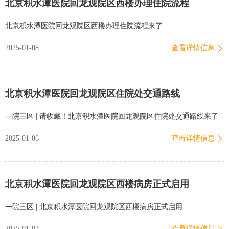
北京积水潭医院回龙观院区西楼办理住院流程
院”小程序，或微信扫描下方二维码02、注册绑定，全家共享医疗服务
平台支持同一注册账户，绑定、关联多个就诊人，患者可通过自己的
北京积水潭医院回龙观院区西楼办理住院流程来了
手机为老人和小孩创建就诊人，全家共同享受便捷的互联网医院服
2025-01-08
查看详情信息
务。1. 新用户登录，信息授权完成后点击首页【绑定就诊人】-【+添
加就诊人】-【输入信息】-【信息核对】-【操作完成】2. 如已有就诊
卡则点击【允许】授权后，会自动带出就诊人信息。3. 可点击下方
北京积水潭医院回龙观院区住院处交通路线
【+添加就诊…
一院三区 | 请收藏！北京积水潭医院回龙观院区住院处交通路线来了
2025-01-06
查看详情信息
北京积水潭医院回龙观院区西楼病房正式启用
一院三区 | 北京积水潭医院回龙观院区西楼病房正式启用
2025-01-03
查看详情信息