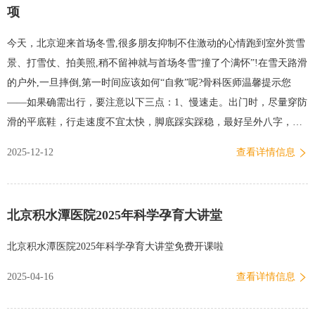
项
今天，北京迎来首场冬雪,很多朋友抑制不住激动的心情跑到室外赏雪
景、打雪仗、拍美照,稍不留神就与首场冬雪“撞了个满怀”!在雪天路滑
的户外,一旦摔倒,第一时间应该如何“自救”呢?骨科医师温馨提示您
——如果确需出行，要注意以下三点：1、慢速走。出门时，尽量穿防
滑的平底鞋，行走速度不宜太快，脚底踩实踩稳，最好呈外八字，小
步前行，保持重心稳定。戴好手套，双臂微展，手不要插兜，以免因
2025-12-12
查看详情信息
身体失衡引起跌倒。2、多观察。在户外多观察路面情况，特别要警惕
薄冰路面，绕开大理石、瓷砖、冰面等光滑路面。集中注意力，小心
慢行，切忌边走路边用手机拍摄雪景，避免意外发生。3、快应对。摔
北京积水潭医院2025年科学孕育大讲堂
倒后，首先要沉着冷静，尽量制动，可以使用围巾、书本等对骨折处
进行简单的固定。若出现胸腰背部疼痛，无法坐起、站立等，需怀疑
北京积水潭医院2025年科学孕育大讲堂免费开课啦
存在脊柱骨折的可能性，尽快拨打120由专业的医护人员救助。如果发
2025-04-16
查看详情信息
现存在流血创口，或观察到骨骼直接暴露于开放伤口外，先用干净的
纱布或毛巾将创口临时包扎，原地呼叫援救，尽早前往医院就诊。温