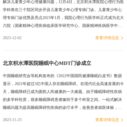
解决儿童青少年心理健康问题，12月4日，北京积水潭医院心理行为医
号。挂号时可就近选择任一院区—“心理行为医学科”—“儿童青少年心
学科将在三个院区同步开设儿童青少年心理专病门诊。儿童青少年心
理专病门诊”。出诊专家供稿丨心理行为医学科编发丨宣传中心
理专病门诊优势及亮点2023年1月，我院心理行为医学科正式成为北大
六院（国家精神心理疾病临床医学研究中心、国家精神疾病医学中
心）医联体成员单位。2023年10月，由心理行为医学科牵头，医院被
2023-12-02
查看详情信息
正式确定为国家高级认知障碍诊疗中心(建设)单位，秉承全生命周期
健康的理念，逐步推进儿童青少年认知问题的诊疗工作。近期，医院
被授予北京市青少年保健示范门诊单位。依托平台优势，北京积水潭
北京积水潭医院睡眠中心MDT门诊成立
医院积极筹措，特开设儿童青少年心理专病门诊。该门诊是以青少年
心身疾病为基点，由专业精神心理医师出诊，整合多学科团队，针对
中国睡眠研究会等机构发布的《2022中国国民健康睡眠白皮书》数据
儿童青少年常见的精神心理疾病，如多动症、抽动症、抑郁、焦虑、
显示，2021年超过3亿中国人存在睡眠障碍。在现代社会高速发展的今
睡眠障碍、不明原因的疼痛、适应障碍、强迫症、进食障碍等提供专
天，睡眠障碍已成为困扰人民健康的一大难题。由于睡眠障碍性疾病
业诊疗和评估，呵护儿童青少年身心健康。01、专业的诊疗团队儿童
的多学科性质，很多睡眠障碍患者辗转于多个科室之间。一站式解决
青少年心理专病门诊专家团队涉及儿科、心理行为医学科、营养科、
睡眠问题为提高睡眠障碍性疾病的诊疗水平，改善患者就医体验，北
…
京积水潭医院睡眠中心整合相关科室资源，组成多学科合作诊疗团队
2023-11-23
查看详情信息
(multi-disciplinary team,MDT)，目前已开通MDT门诊。对于复杂、疑