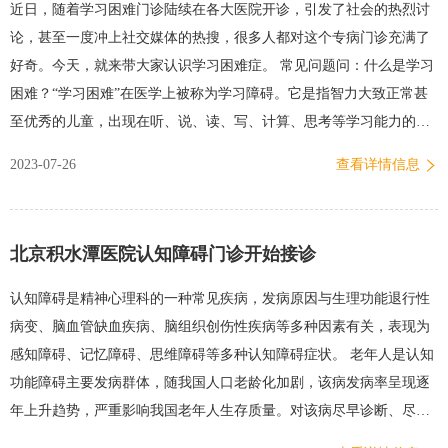
近日，随着学习困难门诊陆续在各大医院开诊，引发了社会的热烈讨
症等并发症的发生。尤其是对于全麻手术患者，呼吸科医生会进行针
论，甚至一度冲上社交媒体的热搜，很多人都对这个专病门诊充满了
对性的肺功能和胸部CT检查，并根据患者的检查结果做出判断。如果
好奇。今天，就来带大家认识学习困难症。 常见问题问：什么是学习
患者存在严重的肺部疾病状态，会建议患者进行相关的…
困难？“学习困难”在医学上被称为学习障碍。它是指智力大致正常甚
至优秀的儿童，出现在听、说、读、写、计算、思考等学习能力的某
一方面或几方面表现出困难。最终导致孩子学业成绩与其智力和努力
2023-07-26
查看详情信息
程度不相匹配的一种情况。问：有多少人正在被学习障碍所困扰？根
据WHO的数据，全球约有5%-15%的儿童受到学习障碍的困扰。具体
来说，不同类型的学习障碍在儿童中的发生率不同，如阅读障碍、写
北京积水潭医院认知障碍门诊开始接诊
作障碍和计算障碍的发生率大约为5%-10%。目前国内暂时没有大范围
的统计，但是发育行为领域内的专家做过一些区域内统计，发现我国
认知障碍是精神心理科的一种常见疾病，发病原因与生理功能退行性
儿童的学习障碍发病率大约在5%-20%。这就意味着每个人的身边或者
病变、脑血管缺血疾病、脑组织创伤性疾病等多种因素有关，表现为
每个班级都可能有受到学习障碍困扰的孩子。此外，一些研究还发
感知障碍、记忆障碍、思维障碍等多种认知障碍症状。 老年人是认知
现，学习障碍在男孩中的发生率比女孩更高。例如，阅读障碍在男孩
功能障碍主要发病群体，随我国人口老龄化加剧，该病发病率呈现逐
中的发生率约为女孩的两倍。问：学习障碍有哪些分类？学习障碍是
年上升趋势，严重影响我国老年人生存质量。对该病尽早诊断、尽早
一…
干预，对延缓病情发展、改善患者日常生活能力具有重要意义。 为满