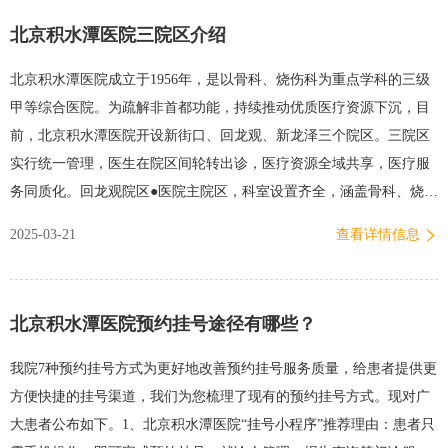
馨提示：避免雪后摔伤的有效方法是非必要不出行。供稿丨…
北京积水潭医院三院区介绍
北京积水潭医院成立于1956年，是以骨科、烧伤科为重点学科的三级
甲等综合医院。为疏解非首都功能，持续推动优质医疗资源下沉，目
前，北京积水潭医院开设新街口、回龙观、新龙泽三个院区。三院区
实行统一管理，医生在院区间轮转出诊，医疗资源全域共享，医疗服
务同质化。回龙观院区●医院主院区，科室设置齐全，涵盖骨科、烧
伤、外科、内科等●创伤中心、胸痛中心、卒中中心●开设门诊、急
2025-03-21
查看详情信息
诊、发热门诊、病房（床位1000张）●地址：昌平区回龙观回南北路68
号乘车路线：●公交:昌19路、560、463路地铁育知路站下车，344快
443路、专80路回龙观公交场站下车，344快、443路、407路回龙园站
北京积水潭医院预约挂号途径有哪些？
下车。●地铁:地铁8号线育知路站下车。新街口院区●北京市创伤烧伤
抢救中心●以创伤急救为重点，兼顾常见病诊疗●开设门诊、急诊，部
我院7种预约挂号方式为更好地改善预约挂号服务质量，给患者提供更
分专业设置病房●地址：西城区新街口东街31号乘车路线：●公交:22
方便快捷的挂号渠道，我们为您梳理了现有的预约挂号方式。现对广
路、38路、47路、409路、626路、726路、826路、709路、810路新街
大患者公布如下。1、北京积水潭医院“挂号小程序”推荐理由：患者只
口站下车。●地铁:地铁2号线19号线积水潭站下车、4号线新街口站下