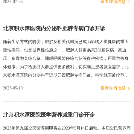
2023-07-05
查看详情信息
足广大患者就医需求，我院心理行为医学科认知障碍门诊将于7月10日
（下周一）正式开诊，由心理行为医学科多位专家出诊，帮助认知障
碍患者及早筛查、干预及治疗，提高生活质量。患者可通过微信挂号
北京积水潭医院内分泌科肥胖专病门诊开诊
小程序、114挂号平台等途径预约挂号，挂号时请选择“新龙泽院
区”—“心理行为医学科”—“认知障碍门诊”。出诊时间：李小钧副主任
随着生活方式的转变，肥胖及相关代谢病已成为影响人类健康的重大
医师周一，周三上午刘福权主治医师周二上午，周五下午出诊地点：
慢性疾病，也是世界性难题之一。肥胖人群更易患2型糖尿病、高血
新龙泽院区 门诊楼四层认知障碍损害可以涉及记忆、学习、定向、理
压、多囊卵巢综合征、睡眠呼吸暂停综合征等多种疾病，严重危害身
解、判断、计算、语言、视空间功能、分析及解决问题等能力。常见
体健康。为了给肥胖人群提供更多便利，切实满足患者就医需求，北
临床表现：1.记忆障碍：主要以近记忆受损为主，如不能记住…
京积水潭医院内分泌科于近期开设肥胖专病门诊。科学就医诊疗范围
◼单纯性肥胖◼不同原因引起的继发性肥胖◼肥胖相关代谢性疾病（2
2023-05-19
查看详情信息
型糖尿病、代谢综合征、多囊卵巢综合征等）内分泌科专家会通过肥
胖病因及相关并发症筛查、身体成分分析、生活方式调查等途径对患
者进行系统评估、诊断，并制定个体化治疗方案，助力大家健康生
北京积水潭医院医学营养减重门诊开诊
活，远离肥胖。出诊专家霍丽丽 内分泌科医学博士，主任医师，副教
授擅长：肥胖症及其相关代谢病的评估和诊疗出诊时间及诊区位置周
2023年第九届全民营养周即将在2023年5月14日启动。本届全民营养周
一上午 回龙观门诊二层内科门诊周三上午 新龙泽门诊五层C4通道挂