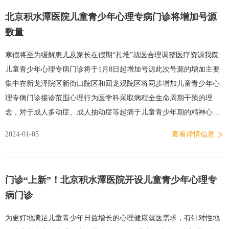
中心为平台，开展多中心合作，努力奋斗，踏实做事，提高足踝关节
北京积水潭医院儿童青少年心理专病门诊将增加号源
炎的诊疗与科研水平。蒋协远指出，今年是足踝外科成立的第6年，足
数量
踝关节炎的发病率虽然低于膝关节、髋关节，但是我国人口基数大，
足踝关节炎患者的数量非常多，诊疗需求很大。作为国家骨科医学中
寒假将至为缓解患儿及家长在假期“扎堆”就医合理调整医疗资源我院
心，我们要锐力奋进，不断深化研究，进一步提升足踝关节炎序贯治
儿童青少年心理专病门诊将于1月8日起增加号源此次号源的增加主要
疗的水平。国家骨科医学中心既是荣誉，也是责任，我们应始终以“把
集中在新龙泽院区新街口院区和回龙观院区将同步增加儿童青少年心
患者服务好”为宗旨，不断提升医疗服务水平，在此过程中，医…
理专病门诊接诊范围心理行为医学科采取病程全生命周期干预的理
念，对于成人多动症、成人抽动症等起病于儿童青少年期的精神心理
疾病也在接诊范围内，可选择相关亚专业的医生诊疗。就诊流程初诊
2024-01-05
查看详情信息
者就诊：医生对儿童青少年本人及其家长进行系统问诊，由心理测评
师进行心理评估，同时完善必要的辅助检查等。最后，接诊医生做出
初步诊断并制定个性化的治疗方案。特别提示：初诊时最好空腹，方
门诊“上新”！北京积水潭医院开设儿童青少年心理专
便完善相关的血液学检查。复诊者就诊：医生对复诊者进行症状和药
病门诊
物副作用评估，根据评估结果调整治疗方案，同时予以心理、教育和
生活方式指导。挂号方式患者可通过“北京积水潭医院挂号”小程
为更好地满足儿童青少年日益增长的心理健康就医需求，有针对性地
序、“北京114预约挂号”公众号等线上预约挂号，也可来院进行现场挂