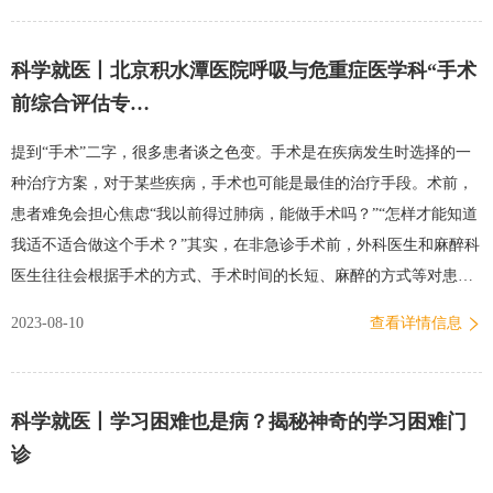
难的睡眠障碍性疾病患者，呼吸与危重症医学科、老年医学科、耳鼻
喉科、心理行为医学科、神经内科、疼痛科、中医科的接诊医生将根
科学就医丨北京积水潭医院呼吸与危重症医学科“手术
据患者需求组织睡眠中心MDT门诊，为患者提供一站式诊疗服务。未
前综合评估专…
来，北京积水潭医院睡眠中心将充分发挥多学科联合诊疗的优势，持
续深入探索专病中心建设，为促进广大人民群众的睡眠健康贡献力
提到“手术”二字，很多患者谈之色变。手术是在疾病发生时选择的一
量。供稿丨睡眠中心编排丨于淼校对丨于淼 张驰 陈梓凡审核丨靳晓方
种治疗方案，对于某些疾病，手术也可能是最佳的治疗手段。术前，
患者难免会担心焦虑“我以前得过肺病，能做手术吗？”“怎样才能知道
我适不适合做这个手术？”其实，在非急诊手术前，外科医生和麻醉科
医生往往会根据手术的方式、手术时间的长短、麻醉的方式等对患者
进行综合性评估。也会在术前通过一系列的化验检查，评估患者的重
2023-08-10
查看详情信息
要脏器功能是否耐受以及手术风险。近日，北京积水潭医院呼吸与危
重症医学科开设“手术前综合评估专病门诊”，为有呼吸系统疾病的手
术患者提供术前分析，避免由于日常生活中的“不在意”，在术中引发
科学就医丨学习困难也是病？揭秘神奇的学习困难门
潜在的问题，保证外科手术的安全与质量。呼吸与危重症医学科副主
诊
任徐钰介绍，呼吸科进行的手术前评估主要集中在呼吸功能的评价以
及术前和术后的呼吸锻炼方面，避免围手术期肺炎、围手术期低氧血