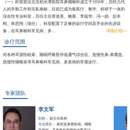
（一）科室前沿北京积水潭医院耳鼻咽喉科成立于1956年，历经几代
人的辛勤工作和无私奉献，目前已成为集医疗、教学、科研于一体的
综合性专业科室，历任主任章道美、鲍垂、李蕴华、冯一勋、彭本
刚、朱思翔（现任）。科室配置了足够的诊疗空间及齐全的先进设
备，在耳鼻喉科常见病、多…
详细介绍>>
诊疗范围
对各种耳源性眩晕、睡眠呼吸暂停低通气综合征、急慢性鼻-鼻窦急、
急慢性咽喉炎等耳鼻喉科常见病、多发病的常规诊疗。
专家团队
李文军
职称：
副主任医师
专业擅长：
鼻腔及鼻窦疾病、咽喉