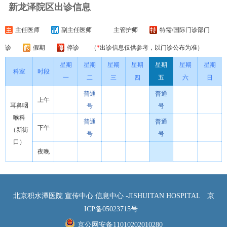
新龙泽院区出诊信息
主任医师
副主任医师
主管护师
特需/国际门诊部门
诊
假期
停诊
（
*
出诊信息仅供参考，以门诊公布为准）
星期
星期
星期
星期
星期
星期
星期
科室
时段
一
二
三
四
五
六
日
普通
普通
上午
耳鼻咽
号
号
喉科
普通
普通
下午
（新街
号
号
口）
夜晚
北京积水潭医院 宣传中心 信息中心 -JISHUITAN HOSPITAL
京
ICP备05023715号
京公网安备11010202010280