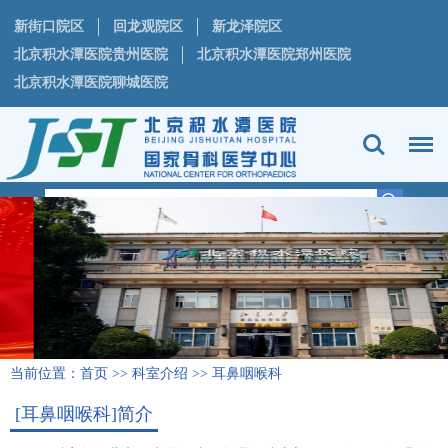
新街口院区
回龙观院区
新龙泽院区
北京积水潭医院贵州医院
北京积水潭医院郑州医院
北京积水潭医院聊城医院
当前位置：
首页
>>
科室介绍
>>
耳鼻咽喉科
[耳鼻咽喉科]简介