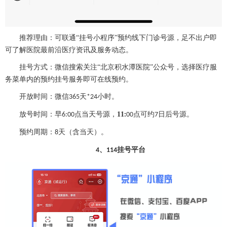
推荐理由：可联通
“挂号小程序”预约线下门诊号源，足不出户即
可了解医院最前沿医疗资讯及服务动态。
挂号方式：微信搜索关注
“北京积水潭医院”公众号，选择医疗服
务菜单内的预约挂号服务即可在线预约。
开放时间：微信
天
小时。
365
*24
放号时间：早
点当天号源，
11
点可约
日后号源
。
6:00
:
00
7
预约周期：
天（含当天）。
8
、
挂号平台
4
114