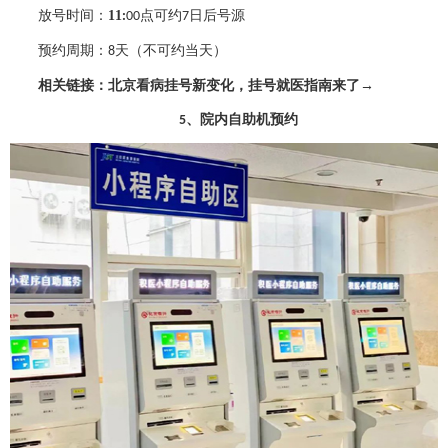
放号时间：
11
点可约
日后号源
:
00
7
预约周期：
天（不可约当天）
8
相关链接：
北京看病挂号新变化，挂号就医指南来了
→
、
院内自助机预约
5