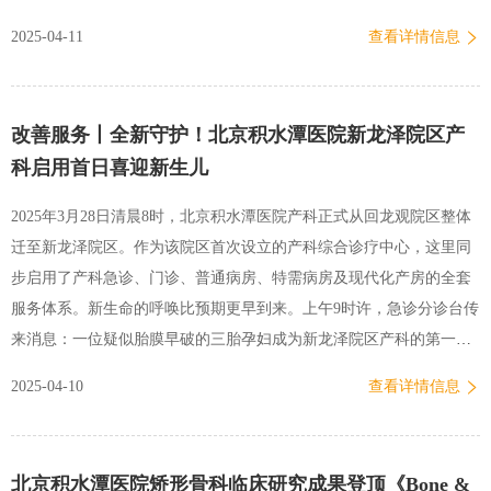
求卓越”的服务理念，持续提升医疗质量，为患者提供优质高效的医疗
2025-04-11
查看详情信息
服务。邓微表示，两科病房合并后，糖尿病肾病患者的跨科转诊时间
将大幅缩短，血糖-尿毒症协同诊疗方案将实现全覆盖。两科室将建立
每周联合查房制度，通过深度协作推动诊疗技术创新，为广大慢病患
改善服务丨全新守护！北京积水潭医院新龙泽院区产
者提供坚实保障。鲁雪梅提到，面对新病房单日大量的血透治疗，护
科启用首日喜迎新生儿
理部为年轻护理团队定制了“肾内-内分泌护理能力提升计划”，通过模
拟胰岛素泵操作、血透并发症应急处理等实战培训，实现平稳过渡，
2025年3月28日清晨8时，北京积水潭医院产科正式从回龙观院区整体
打造精细化护理品牌。鱼锋在总结发言中高度肯定了两科室既往成
迁至新龙泽院区。作为该院区首次设立的产科综合诊疗中心，这里同
绩。他表示，此次病房整合标志着医院在慢病管理领域实现新突破，
步启用了产科急诊、门诊、普通病房、特需病房及现代化产房的全套
要求团队以多学科协作为抓手，引入个性化慢病管理方案，切…
服务体系。新生命的呼唤比预期更早到来。上午9时许，急诊分诊台传
来消息：一位疑似胎膜早破的三胎孕妇成为新龙泽院区产科的第一位
接诊对象。产科团队迅速展开问诊与检查，专业细致的服务让这位准
2025-04-10
查看详情信息
妈妈倍感安心。随后，又有三位临产孕妇陆续被送入产房。明亮的独
立分娩间、专业的导乐设备、医护人员的耐心陪伴，让准妈妈们心情
放松了许多。新龙泽院区产科环境下午2时，麻醉科医生为其中一名产
北京积水潭医院矫形骨科临床研究成果登顶《Bone &