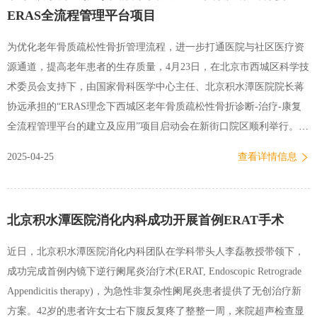
ERAS全流程管理平台项目
条，推动科研体系向更高水平迈进，为医疗科研发展提供持久动力。
李玉梅表示，两大实验室的正式投用是医院深入贯彻落实科技创新驱
为优化老年骨质疏松性骨折管理流程，进一步打通医院与社区医疗资
动与高质量发展战略的关键环节，为医院开展前沿医学基础研究提供
源通道，提高老年患者的生存质量，4月23日，在北京市西城区科学技
了坚实的硬件保障与技术支撑。李玉梅指出，未来要将实验室打造成
术委员会支持下，由国家骨科医学中心主任、北京积水潭医院院长蒋
培育科研骨干人才的 “孵化器”；以实验室为载体，持续深化…
协远承担的“ERAS理念下西城区老年骨质疏松性骨折诊断-治疗-康复
全流程管理平台的建立及应用”项目启动会在新街口院区顺利举行。此
次会议旨在推进区域医疗资源整合优化，构建覆盖三级医疗服务体系
2025-04-25
查看详情信息
的老年骨质疏松性骨折全流程管理机制。北京积水潭医院院长蒋协远
出席会议。创伤骨科副主任李庭、骨质疏松诊疗研究中心主任助理李
宁等项目团队成员，以及项目参与单位北京市丰盛中医骨伤专科医
北京积水潭医院消化内科成功开展首例ERAT手术
院、北京市西城区新街口社区卫生服务中心负责人及代表参加会议。
作为我国老年髋部骨折规范化诊疗的先行者，北京积水潭医院自2010
近日，北京积水潭医院消化内科团队在学科带头人李磊教授带领下，
年率先建立老年髋部骨折共管模式，通过实施加速康复外科（ERAS）
成功完成首例内镜下逆行阑尾炎治疗术(ERAT, Endoscopic Retrograde
理念，将术前等待时间由平均7天缩短至48小时以内，院内死亡率从
Appendicitis therapy)，为急性非复杂性阑尾炎患者提供了无创治疗新
1.7%降至0.1%，已帮助1.5万老年患者重获优质生活。然而当前老年骨
方案。42岁的患者许女士右下腹反复疼了整整一周，来院超声检查显