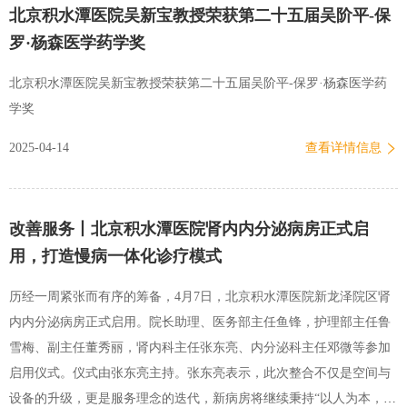
北京积水潭医院吴新宝教授荣获第二十五届吴阶平-保
高危型，期间曾使用抗病毒药物进行治疗。近一年来，田阿姨的血肌
罗·杨森医学药学奖
酐水平逐渐升高至100-200umol/L区间波动。就在三个月前，田阿姨的
双腿突然像注了水的皮囊般肿胀，短短数日便蔓延至全身。一个月
北京积水潭医院吴新宝教授荣获第二十五届吴阶平-保罗·杨森医学药
前，她因上呼吸道感染导致水肿加重，伴随左下肢皮肤破溃形成水
学奖
泡，于是立即到医院就诊。急诊检查发现患者存在肾病综合征、严重
2025-04-14
查看详情信息
低蛋白血症、胸腔及心包积液、皮肤软组织感染等问题，经抗感染、
补…
改善服务丨北京积水潭医院肾内内分泌病房正式启
用，打造慢病一体化诊疗模式
历经一周紧张而有序的筹备，4月7日，北京积水潭医院新龙泽院区肾
内内分泌病房正式启用。院长助理、医务部主任鱼锋，护理部主任鲁
雪梅、副主任董秀丽，肾内科主任张东亮、内分泌科主任邓微等参加
启用仪式。仪式由张东亮主持。张东亮表示，此次整合不仅是空间与
设备的升级，更是服务理念的迭代，新病房将继续秉持“以人为本，追