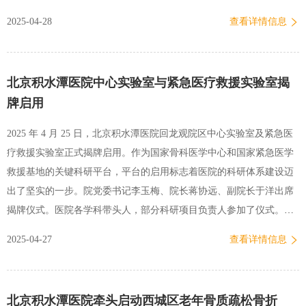
介绍体重管理中心位于我院回龙观院区西楼一层健康管理中心，交通
2025-04-28
查看详情信息
便捷，环境优越，中心除常规配备身高体重仪、血压仪外，还配备有
专业人体成分分析仪、心肺运动测试仪等，一站式完成体脂率、基础
代谢率等精准检测及评估。运营模式多学科联合诊：中心打破传统单
北京积水潭医院中心实验室与紧急医疗救援实验室揭
科诊疗模式，由健康管理中心、营养科、内分泌科、普外科、中医
牌启用
科、运动医学科、心理行为医学科等专家组成联合团队。针对患者体
脂指标、代谢指标及并发症情况，制定“分阶梯干预方案”。包括生活
2025 年 4 月 25 日，北京积水潭医院回龙观院区中心实验室及紧急医
方式调整、医学营养治疗、药物干预、中医调理、减重手术、心理干
疗救援实验室正式揭牌启用。作为国家骨科医学中心和国家紧急医学
预等，不管哪个科首诊，都可以按严重程度及干预效果进行转诊，实
救援基地的关键科研平台，平台的启用标志着医院的科研体系建设迈
现内外科兼并、中西医结合，避免了患者的多科室奔波。03挂号方
出了坚实的一步。院党委书记李玉梅、院长蒋协远、副院长于洋出席
式…
揭牌仪式。医院各学科带头人，部分科研项目负责人参加了仪式。启
动会由科技处处长韦祎主持。蒋协远首先为中心实验室揭牌致辞，阐
2025-04-27
查看详情信息
述了实验室的正式启用对医院发展的里程碑意义。他强调，中心实验
室的启用，是医院积极践行健康中国战略、坚持创新发展理念的生动
实践，更是国家骨科医学中心强化科技创新核心驱动力的关键一步。
北京积水潭医院牵头启动西城区老年骨质疏松骨折
希望中心实验室的启用，能够助力医院打通“基础研究-临床转化”全链