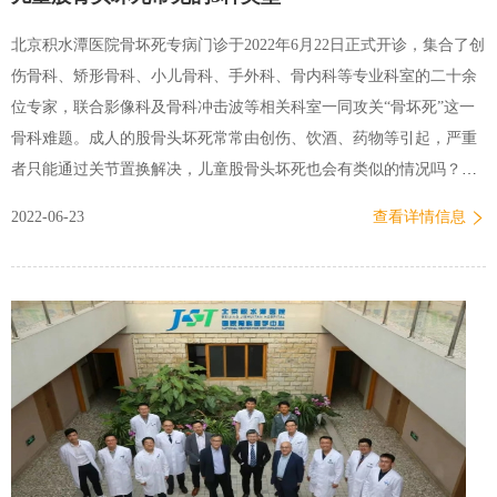
北京积水潭医院骨坏死专病门诊于2022年6月22日正式开诊，集合了创
伤骨科、矫形骨科、小儿骨科、手外科、骨内科等专业科室的二十余
位专家，联合影像科及骨科冲击波等相关科室一同攻关“骨坏死”这一
骨科难题。成人的股骨头坏死常常由创伤、饮酒、药物等引起，严重
者只能通过关节置换解决，儿童股骨头坏死也会有类似的情况吗？答
案是否定的，下面简单介绍几个和儿童股骨头坏死相关的概念。 ▲小
2022-06-23
查看详情信息
儿骨科王玉琨主任医师询问患儿病情 一、Legg-Calve-Perthes病，简称
Perthes病。 在国内常被称为儿童“股骨头坏死”，这一诊断常引起家长
的恐慌和焦虑，但此病和真正意义上成人的股骨头坏死还是有很大差
别的，国外文献也并没有以（Avascular necrosis，AVN）描述这个病。
这是一种儿童时期特殊的自限性股骨头骨软骨病。所谓“自限性”是指
这个病在3年左右的病程周期结束时，股骨头骨质会自行修复成正常。
但病程的初期股骨头骨骺会表现出碎裂塌陷，较为松软的股骨头骺软
骨可能会因为受到不良的压力而产生不同程度变形，那么在病程末期
修复时虽然骨质恢复到正常，但股骨头的形态变成…