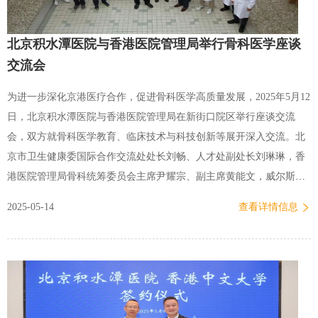
北京积水潭医院与香港医院管理局举行骨科医学座谈
交流会
为进一步深化京港医疗合作，促进骨科医学高质量发展，2025年5月12
日，北京积水潭医院与香港医院管理局在新街口院区举行座谈交流
会，双方就骨科医学教育、临床技术与科技创新等展开深入交流。北
京市卫生健康委国际合作交流处处长刘畅、人才处副处长刘琳琳，香
港医院管理局骨科统筹委员会主席尹耀宗、副主席黄能文，威尔斯亲
王医院郭健安医生，AO Trauma中国香港区主席方欣硕，北京积水潭
2025-05-14
查看详情信息
医院院长蒋协远、副院长姜春岩出席会议，医院部分职能部门负责人
及骨科专家代表一同参会。 蒋协远全面介绍了医院发展概况，回顾了
医院与香港医院管理局二十余年的合作历程，期待未来在骨科人才培
养、科研共建等方面展开合作。刘畅充分肯定了双方合作对北京市骨
科学科建设的积极贡献，希望进一步加强京港专家互访交流，共同促
进双方的学科发展和人才培养。尹耀宗详细介绍了香港医院管理局的