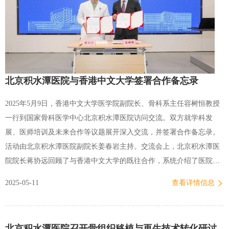
机构设置和职能分工，并就未来京港合作提出了新思路。黄能文介绍
了香港骨科专科医生培训的培养计划和模式，通过新旧模式的对比，
直观地体现出新模式的合理性与优异性，为人才培养提供了有益借
鉴…
北京积水潭医院与香港中文大学签署合作备忘录
2025年5月9日，香港中文大学医学院副院长、骨科系主任容树恒教授
一行到国家骨科医学中心北京积水潭医院访问交流。双方就学科发
展、医师培训及未来合作等议题展开深入交流，并签署合作备忘录。
活动由北京积水潭医院副院长姜春岩主持。交流会上，北京积水潭医
院院长蒋协远回顾了与香港中文大学的既往合作，系统介绍了医院发
展及骨科特色工作，重点分享了骨科专科医师培训方面做出的探索和
2025-05-11
查看详情信息
取得的成果。容树恒教授详细介绍了香港中文大学骨科领域开展的工
作，特别是近年来，团队从临床到基础研究方面取得的成就，并作题
为“港中大骨科运动医学：从研究到临床转化应用”的专题报告。随
北京积水潭医院召开骨组织移植与再生技术转化研讨