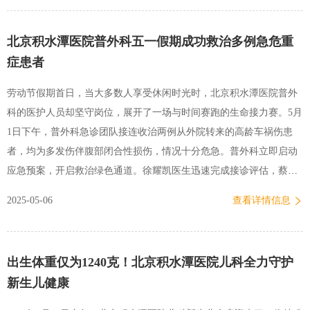
北京积水潭医院在骨盆肿瘤精准治疗领域获得国际学术界高度认可。
骨盆区域解剖结构复杂，周围密布重要血管、神经及内脏器官，导致
北京积水潭医院普外科五一假期成功救治多例急危重
恶性肿瘤切除与骨盆重建手术难度大，致残率和死亡率高。自2007年
症患者
北京积水潭医院骨肿瘤科学科带头人牛晓辉教授团队率先在国内开展
计算机导航辅助骨肿瘤手术以来，以现任学科带头人刘巍峰教授为代
劳动节假期首日，当大多数人享受休闲时光时，北京积水潭医院普外
表的骨肿瘤团队持续深耕智能骨科辅助骨盆肿瘤切除重建领域，积累
科的医护人员却坚守岗位，展开了一场与时间赛跑的生命接力赛。5月
了丰富的经验，是国际上公开报道的开展计算机导航辅助骨盆肿瘤手
1日下午，普外科急诊团队接连收治两例从外院转来的高龄车祸伤患
术最多的团队。本研究数据显示，采用计算机导航…
者，均为多发伤伴腹部闭合性损伤，情况十分危急。普外科立即启动
应急预案，开启救治绿色通道。徐耀凯医生迅速完成接诊评估，蔡轩
医生联合急诊内科等多学科会诊。此时，69岁男性患者已出现失血性
2025-05-06
查看详情信息
休克症状。经综合研判并与科室主任高鹏骥及值班医生王欣讨论后，
医疗团队果断决定实施急诊手术。术中探查发现，患者乙状结肠系膜
血管严重破损，腹腔内出血量近3000毫升。在麻醉团队完成1000毫升
出生体重仅为1240克！北京积水潭医院儿科全力守护
自体血回输的强力保障下，成功控制出血点，患者生命体征得以稳
新生儿健康
定。正当首台手术紧张进行时，另一名71岁女性患者的增强CT和连续
床旁彩超动态监测提示腹腔空腔脏器损伤可能。蔡轩医生刚结束第一