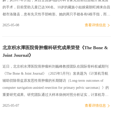
解，从2017年开始，来自全国多地的外科专家先后前往昌都开展免费
准医疗、器官捐献“中国模式”及统一平台建设与政策优化等方面，…
的手术，目前受助儿童已达300名。10岁的藏族小姑娘索朗旺姆来自昌
都市洛隆县，患有先天性手部畸形。她的两只手都各有6根手指，而且
左右对称，没有拇指和虎口。北京积水潭医院副院长、手外科主任陈
2025-05-08
查看详情信息
山林：拇指是占手功能的40%多，拿捏东西拇指功能非常重要，她现
在发挥不了这些功能。这个手术的价值是非常大的，会有很大改变。5
月5日下午，索朗旺姆接受了右手正畸手术。在康复后，她就可以进行
北京积水潭医院骨肿瘤科研究成果荣登《The Bone &
抓握、拿捏，恢复手部正常动作，未来她还将进行左手的手术。此次
Joint Journal》
公益行动，共有30名手足畸形儿童进行了免费手术。据了解，西藏昌
都地区是先天性手足畸形的高发地区，据专家的调查和估算，当地人
近日，北京积水潭医院骨肿瘤科刘巍峰教授团队在国际骨科权威期刊
口发病率大约达到千分之二，其中一部分属于特别严重的畸形。从
《The Bone & Joint Journal》（2025年5月刊）发表题为《计算机导航
2017年11月开始，来自北京、重庆、江苏、上海等地的优秀外科专
辅助切除骨盆原发恶性骨肿瘤的长期随访（Long-term outcomes of
家，前后7批次前往昌都，对先天性手足畸形儿童展开公益救助。目
computer navigation-assisted resection for primary pelvic sarcomas）》的
前…
重要研究成果。研究团队通过大样本病例对照分析证实，计算机导航
辅助技术可显著提升骨盆原发恶性骨肿瘤的局部控制效果并改善患者
2025-05-07
查看详情信息
长期生存，为这一复杂部位肿瘤治疗提供了创新性解决方案，标志着