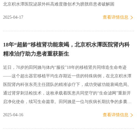
北京积水潭医院泌尿外科高难度微创术为膀胱癌患者破解困
2025-04-17
查看详情信息
18年“超龄”移植肾功能衰竭，北京积水潭医院肾内科
精准治疗助力患者重获新生
近日，70岁的田阿姨与体内“服役”18年的移植肾共同缔造生命奇迹
——这个超出器官移植平均生存期近一倍的特殊病例，在北京积水潭
医院肾内科张东亮主任团队的精准诊疗下，成功突破功能衰竭危局。
通过肾穿刺活检技术，这枚承载着医患共同坚守的“生命滤网”重新开
启净化使命，续写生命篇章。田阿姨是一位与疾病长期抗争的多囊肾
患者。二十年前，刚满50岁的她因肾功能恶化进入尿毒症期，开始接
2025-04-16
查看详情信息
受血液透析治疗。两年后，她成功接受肾移植手术，术后虽需长期服
用糖皮质激素和免疫抑制剂，但肾功能恢复良好。然而术后8个月，田
阿姨复查时发现HPV阳性。在为期半年的监测中，病毒由低危型转为