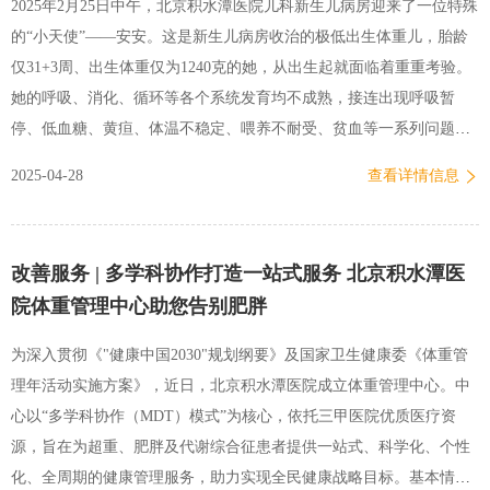
2025年2月25日中午，北京积水潭医院儿科新生儿病房迎来了一位特殊
台手术便立即投入第二台抢救，通过腹腔镜探查确诊患者回肠完全断
的“小天使”——安安。这是新生儿病房收治的极低出生体重儿，胎龄
裂合并多发肠系膜损伤。医疗团队沉着应对，顺利完成回盲部切除和
仅31+3周、出生体重仅为1240克的她，从出生起就面临着重重考验。
消化道重建手术，将患者从死亡线上拉回。在这场持续至次日午后的
她的呼吸、消化、循环等各个系统发育均不成熟，接连出现呼吸暂
生…
停、低血糖、黄疸、体温不稳定、喂养不耐受、贫血等一系列问题。
在这场与病魔的赛跑中，新生儿病房的医护团队与安安的父母紧密携
2025-04-28
查看详情信息
手，克服多重难关，用爱与专业为她筑起了一道坚固的生命防线。安
安入院后，新生儿病房迅速启动紧急救治流程。李红日主任医师凭借
多年的临床经验和精湛的专业技术，带领医疗团队为她量身定制了一
改善服务 | 多学科协作打造一站式服务 北京积水潭医
系列精准的治疗方案。医护人员精心调控多功能暖箱的温度及湿度，
院体重管理中心助您告别肥胖
为安安提供温暖、安静、舒适的生长环境，密切监测安安的生命体征
和各项指标，通过积极的呼吸支持和药物治疗，及时有效地缓解了她
为深入贯彻《"健康中国2030"规划纲要》及国家卫生健康委《体重管
的呼吸暂停症状。刚出生时的安安病情逐渐平稳后，新的挑战接踵而
理年活动实施方案》，近日，北京积水潭医院成立体重管理中心。中
至。由于胎龄太小，安安的消化道发育不完善，喂养不耐受的问题十
心以“多学科协作（MDT）模式”为核心，依托三甲医院优质医疗资
分严重，频繁出现腹胀、便秘与腹泻交替的情况，导致体重增长缓
源，旨在为超重、肥胖及代谢综合征患者提供一站式、科学化、个性
慢…
化、全周期的健康管理服务，助力实现全民健康战略目标。基本情况