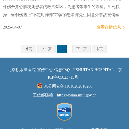
患者术前严重骨缺损患者占比近60%，超过20%…
外伤合并心肌梗死患者的救治禁区，为患者带来生的希望。生死抉
择：当创伤遇上“不定时炸弹”70岁的患者陈先生因意外事故被钢丝绞
伤导致右下肢毁损合并左髋骨折，紧急送至北京积水潭医院救治。经
2025-04-07
查看详情信息
急诊评估，其右踝部存在开放性骨折伴有大面积皮肤坏死，左髋关节
完全脱位，进一步检查发现心肌损伤标志物显著升高，确诊为“急性非
ST段抬高型心肌梗死”。心血管内科立即为患者做冠状动脉造影，结
首页
上一页
1
...
下一页
末页
果显示其左主干及三支主要血管存在重度狭窄，左心室射血分数低至
30%，心脏功能已处于崩溃边缘。此时，医疗团队面临两难抉择：若
北京积水潭医院 宣传中心 信息中心 -JISHUITAN HOSPITAL
京
先行截肢手术，术中有创操作可能引发致命性心源性休克；若优先处
ICP备05023715号
理心脏问题，下肢进行性坏死感染将迅速导致脓毒血症。更危急的
京公网安备11010202010280
是，患者已出现发热，心肌缺血与下肢感染形成恶性循环，犹如一颗
工信部链接：
https://beian.miit.gov.cn
随时可能引爆的“不定时炸弹”，任何一个环节处理不当都可能致命。
…