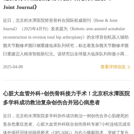
妇进行了分娩镇痛，下午4时43分，伴随着清亮的啼哭声，新院区第一
Joint Journal》
位自然分娩的婴儿在众人期盼中诞生。在新生儿科医生的全程监护
下，这个可爱的女宝宝与妈妈完成了首次亲密接触。产妇白女士表
近日，北京积水潭医院矫形骨科在国际权威期刊《Bone & Joint
示，虽然离开了熟悉的环境，但独立分娩间的私密性、导乐师的专业
Journal》（2025年4月刊）发表题为《Robotic arm-assisted acetabular
指导，以及产科、新生儿科、麻醉科多学科团队的全程守护，让整个
reconstruction in revision total hip arthroplasty》的全球首创机器人辅助
分娩过程充满安全感。 助产士怀抱新生儿，与产妇共同定格新生命
髋关节翻修术髋臼侧重建临床队列研究，标志着复杂髋关节翻修术髋
诞…
臼重建迈入精准智能新纪元。该研究以全球最大临床队列和最小两年
随访数据，首次验证了机器人技术联合原创“圈-点-柱”髋臼重建理论在
2025-04-08
查看详情信息
翻修术中的突破性价值。据悉，北京积水潭医院矫形骨科团队自2019
年引入Mako机器人系统以来，在全球范围内率先开展机器人辅助髋翻
修髋臼侧重建。团队通过探索建立了4种术中配准方法，解决了翻修手
心脏大血管外科+创伤骨科接力手术！北京积水潭医院
术个体间差异大，骨质缺损严重，骨-金属假体界面伪影重等多个技术
多学科成功救治复杂创伤合并冠心病患者
难点，使配准成功率达到98.5%，整体配准精度达0.38毫米。通过3D
建模精准评估骨缺损，机器人实时导航实现亚毫米级髋臼锉磨和个性
近日，北京积水潭医院多学科协作成功救治一例创伤合并心肌梗死的
化假体定位，髋臼假体植入后验证角度与计划值偏差仅1度，远超传统
复杂危重症患者。心脏大血管外科联合创伤骨科专家7小时连续完成非
手术精度。整组手术涵盖松动，感染，反复脱位等高难度翻修指征，
体外循环冠状动脉搭桥术（OPCABG）与右小腿截肢术，突破了复合