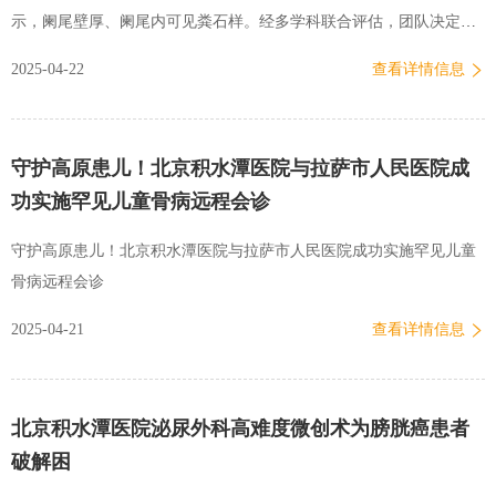
质疏松性骨折诊疗体系仍存在保守治疗重视不足、术后康复衔接不…
示，阑尾壁厚、阑尾内可见粪石样。经多学科联合评估，团队决定采
用ERAT创新治疗方案。术中，医生通过肠道内镜直接看到阑尾开口明
2025-04-22
查看详情信息
显充血，造影提示多发充盈缺损。通过生理盐水冲洗引流，成功清除
大量脓性分泌物及粪石碎屑，随后置入可降解支架扩张狭窄段。术后
许女士的疼痛即刻缓解，生命体征平稳，术后48小时即康复出院，实
守护高原患儿！北京积水潭医院与拉萨市人民医院成
现“今天手术、明天进食、后天出院”的快速康复目标。术中造影可见
功实施罕见儿童骨病远程会诊
阑尾内多发充盈缺损X线下查看阑尾腔支架的形态和位置ERAT是一种
新兴的内镜微创治疗技术，通过结肠镜在X线引导下，经自然腔道对
守护高原患儿！北京积水潭医院与拉萨市人民医院成功实施罕见儿童
阑尾进行精准介入治疗。该技术通过支架置入、结石取出及脓腔引流
骨病远程会诊
等操作，可快速解除阑尾梗阻、降低腔内压力，在有效控制炎症的同
2025-04-21
查看详情信息
时完整保留器官功能。相较于传统外科手术，该方法无需切除…
北京积水潭医院泌尿外科高难度微创术为膀胱癌患者
破解困