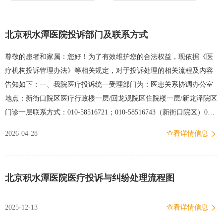
北京积水潭医院投诉部门及联系方式
尊敬的患者和家属：您好！为了有效维护您的合法权益，现依据《医
疗机构投诉管理办法》等相关规定，对于投诉处理的相关流程及内容
告知如下：一、我院医疗投诉统一受理部门为：医患关系协调办公室
地点：新街口院区医疗行政楼一层/回龙观院区住院楼一层/新龙泽院区
门诊一层联系方式：010-58516721；010-58516743（新街口院区）010-
58398721；010-58398743（回龙观院区）010-50963721；010-
2026-04-28
查看详情信息
50963584（新龙泽院区）二、我院将严格按照《北京积水潭医院医疗
投诉院内处理流程》对您提出的医疗意见进行调查处理，将在收到投
诉意见之日起五个工作日内将处理意见向您回复。三、如您在投诉处
北京积水潭医院医疗投诉与纠纷处理流程图
理期间有任何问题可在工作日时间（周一至周五早8:00-晚5:00）拨打
医患办电话进行沟通；也可通过“积水潭医患办”微信公众号与我们联
2025-12-13
查看详情信息
系及提交相关材料。 北京积水潭医院医患关系协调办公室