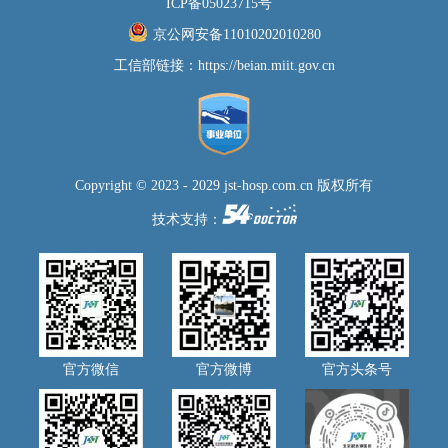
ICP备05023715号
楼一层/回龙观院区住院楼一层/新龙泽院区门诊一层联系方式：010-
京公网安备11010202010280
58516721；010-58516743（新街口院区）010-58398721；010-
工信部链接：
https://beian.miit.gov.cn
58398743（回龙观院区）010-50963721；010-50963584（新龙泽院
区）我院将严格按照《…
Copyright © 2023 - 2029 jst-hosp.com.cn 版权所有
技术支持：
官方微信
官方微博
官方头条号