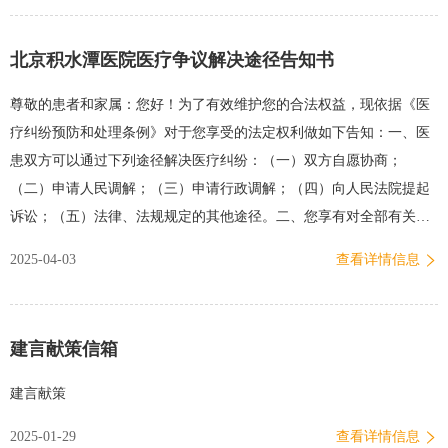
北京积水潭医院医疗争议解决途径告知书
尊敬的患者和家属：您好！为了有效维护您的合法权益，现依据《医
疗纠纷预防和处理条例》对于您享受的法定权利做如下告知：一、医
患双方可以通过下列途径解决医疗纠纷：（一）双方自愿协商；
（二）申请人民调解；（三）申请行政调解；（四）向人民法院提起
诉讼；（五）法律、法规规定的其他途径。二、您享有对全部有关病
历资料进行查阅、复制的权利三、关于病历及实物封存（一）封存的
2025-04-03
查看详情信息
范围：病历资料（病历封存可以是原件或复印件）、疑似输液、输
血、注射、用药等引起的不良后果的实物。（二）封存应当在医患双
方均在场的情况下进行，封存的病历或实物由医疗机构依法进行保
建言献策信箱
管。（三）封存后医疗纠纷已解决的，或者患方在封存届满3年未再提
出解决医疗纠纷要求的，医疗机构可以自行启封。北京积水潭医院医
建言献策
患关系协调办公室 附件：北京积水潭医院医疗纠纷接待科室：医患关
2025-01-29
查看详情信息
系协调办公室地点：新街口院区医疗行政楼一层/回龙观院区住院楼一