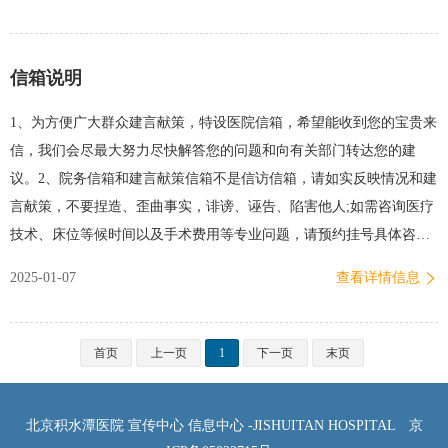
层/新龙泽院区门诊一层联系方式：010-58516721；010-58516743（新
街口院区）010-58398721；010-58398743（回龙观院区）010-
信箱说明
50963721；0…
1、为方便广大群众建言献策，特设医院信箱，希望能收到您的宝贵来
信，我们会尽最大努力尽快解答您的问题和向有关部门转达您的建
议。2、院务信箱和建言献策信箱不是信访信箱，请如实反映情况和建
言献策，不要捏造、歪曲事实，诽谤、诬告、陷害他人;如需咨询医疗
技术、床位等候时间以及手术费用等专业问题，请预约挂号具体咨询
医生。3、医院设有专门的医患管理和行风管理部门，网站设有预约挂
2025-01-07
查看详情信息
号专题，请复制链接到浏览器查阅—— （一）北京积水潭医院投诉部
门及联系方式，请查阅链接：https://www.jst-
hosp.com.cn/Html/News/Columns/157/Index.html 尊敬的患者和家属：您
首页
上一页
1
下一页
末页
好！为了有效维护您的合法权益，现依据《医疗机构投诉管理办法》
等相关规定，对于投诉处理的相关流程及内容告知如下：我院医疗投
北京积水潭医院 宣传中心 信息中心 -JISHUITAN HOSPITAL
京
诉统一受理部门为：医患关系协调办公室地点：新街口院区医疗行政