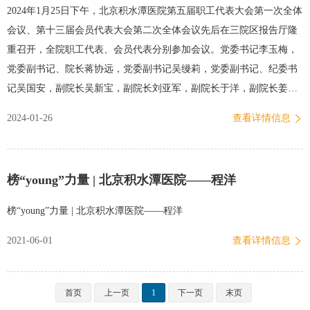
万患儿。杨征为患儿检查作为中华医学会儿外分会小儿骨科学组组
2024年1月25日下午，北京积水潭医院第五届职工代表大会第一次全体
长，立足于国家骨科医学中心的技术优势，在前期大量骨科手术机器
会议、第十三届会员代表大会第二次全体会议先后在三院区报告厅隆
人使用经验积累的基础上，提出了机器人辅助儿童骨桥切除骨骺开放
重召开，全院职工代表、会员代表分别参加会议。党委书记李玉梅，
研究计划，并获得北京市自然科学基金委立项支持。杨征（左…
党委副书记、院长蒋协远，党委副书记吴缦莉，党委副书记、纪委书
记吴国安，副院长吴新宝，副院长刘亚军，副院长于洋，副院长姜春
岩，工会主席冯国平出席了会议。会议由吴缦莉副书记主持。在职代
2024-01-26
查看详情信息
会上，职工代表们先后听取了蒋协远院长作的“2023年度工作总结与
2024年度重点工作计划报告”、财务处副处长陈越作的“2023年度医院
财务工作报告”、院办主任李爽作的关于医院章程修订的报告、人力资
榜“young”力量 | 北京积水潭医院——程洋
源处处长胡睿作的关于工作人员考核实施细则修订的报告。在会员代
表大会上，会员代表们听取了冯国平主席的2023年度工会工作报告。
榜“young”力量 | 北京积水潭医院——程洋
党委李玉梅书记在总结发言中对“两会”代表提出工作要求。她指出，
2021-06-01
查看详情信息
2024年是国家骨科医学中心、国家区域医疗中心、国家紧急医学救援
基地、附属医院内涵建设之年，是提升医院各方面能力之年。随着回
龙观二期扩建工程的完成和投入使用，医院将再次进行三院…
首页
上一页
1
下一页
末页