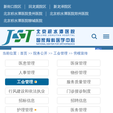
新街口院区
回龙观院区
新龙泽院区
北京积水潭医院贵州医院
北京积水潭医院郑州医院
北京积水潭医院聊城医院
当前位置：
首页
>>
院务公开
>>
工会管理
>>
劳模宣传
医患管理
医保管理
人事管理
物价管理
工会管理
服务质量管理
行风建设和依法执业
门诊接诊制度
招标信息
招聘信息
护理管理
医务管理