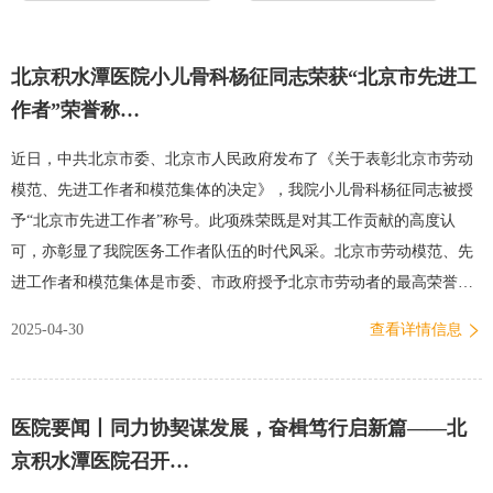
北京积水潭医院小儿骨科杨征同志荣获“北京市先进工
作者”荣誉称…
近日，中共北京市委、北京市人民政府发布了《关于表彰北京市劳动
模范、先进工作者和模范集体的决定》，我院小儿骨科杨征同志被授
予“北京市先进工作者”称号。此项殊荣既是对其工作贡献的高度认
可，亦彰显了我院医务工作者队伍的时代风采。北京市劳动模范、先
进工作者和模范集体是市委、市政府授予北京市劳动者的最高荣誉，
每五年评选表彰一次。今年是党的二十大提出新时代新征程党的中心
2025-04-30
查看详情信息
任务后，首次开展全市性劳模表彰。 杨征简介杨征，26年来深耕于小
儿骨科这一特色领域，坚持以临床需要为中心，用心血和汗水浇筑了
一条不断延伸的研究之路，为首都儿童健康事业作出了自己的贡献。
医院要闻丨同力协契谋发展，奋楫笃行启新篇——北
2006年带领团队开设“马蹄内翻足”专病门诊，业务范围已扩展至儿童
京积水潭医院召开…
足踝疾病全领域，在业界和患者群体中产生了良好口碑，已惠及约10