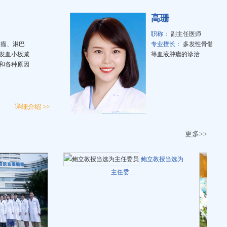
高珊
职称：
副主任医师
淋巴
专业擅长：
多发性骨髓瘤及淋巴
小板减
等血液肿瘤的诊治
种原因
详细介绍 >>
详细
更多>>
鲍立教授当选为
主任委…