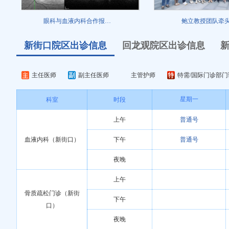
眼科与血液内科合作报…
鲍立教授团队牵头的全
新街口院区出诊信息
回龙观院区出诊信息
主任医师
副主任医师
主管护师
特需/国际门诊部门
星期一
科室
时段
上午
普通号
血液内科（新街口）
下午
普通号
夜晚
上午
骨质疏松门诊（新街
下午
口）
夜晚