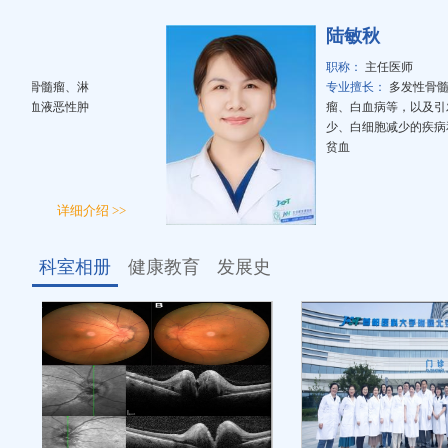
陆敏秋
职称：
主任医师
性骨髓瘤、淋
专业擅长：
多发性骨髓瘤、
等血液恶性肿
瘤、白血病等，以及引发血
少、白细胞减少的疾病和各
贫血
详细介绍 >>
科室相册
健康教育
发展史