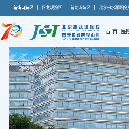
新街口院区
回龙观院区
新龙泽院区
北京积水潭医院
首 页
医