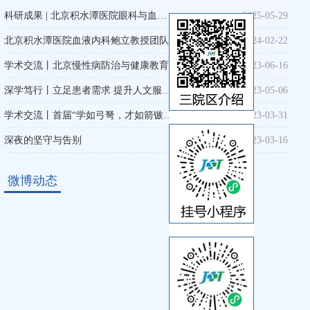
科研成果 | 北京积水潭医院眼科与血…
2025-05-29
褚彬
北京积水潭医院血液内科鲍立教授团队…
2024-02-22
职称：
副主任医师
瘤
专业擅长：
骨髓瘤，白血病，淋巴
学术交流丨北京慢性病防治与健康教育…
2023-06-16
瘤
深学笃行丨立足患者需求 提升人文服…
2023-05-06
学术交流丨首届“学如弓弩，才如箭镞…
2023-03-31
深夜的坚守与告别
2023-03-16
介绍 >>
详细介绍 
微博动态