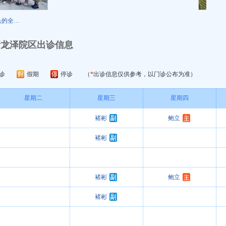
…
北京
新龙泽院区出诊信息
诊
假期
停诊
（
*
出诊信息仅供参考，以门诊公布为准）
星期二
星期三
星期四
褚彬
鲍立
褚彬
褚彬
鲍立
褚彬