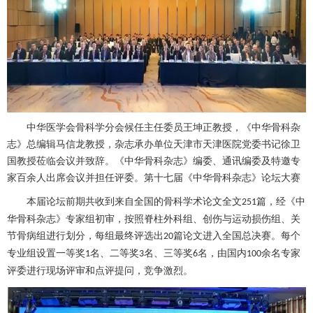
中华医学会
骨科
学分会候任主任委员王坤正教授，《中华
骨科
杂
志》总编辑马信龙教授，杂志承办单位天津市天津医院党委书记徐卫
国教授莅临会议并致辞。《中华
骨科
杂志》编委、通讯编委及特邀专
家百余人出席会议并担任评委。第十七届《中华
骨科
杂志》论坛大赛
本届论坛前期共收到来自全国的
骨科
学术论文全文
篇，经《中
251
华
骨科
杂志》专家组初审，按照
脊柱外科
组、创伤与运动损伤组、关
节骨病组进行划分，每组最终评选出
篇论文进入全国总决赛。每个
20
专业组设置一等奖
名、二等奖
名、三等奖
名，由国内
余名专家
1
3
6
100
评委进行现场评审和点评提问，竞争激烈。