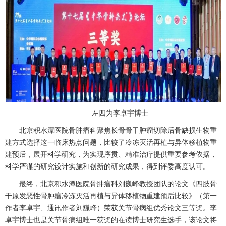
左四为李卓宇博士
北京积水潭医院
骨肿瘤科
聚焦长骨骨干肿瘤切除后骨缺损生物重
建方式选择这一临床热点问题，比较了冷冻灭活再植与异体移植物重
建预后，展开科学研究，为实现序贯、精准治疗提供重要参考依据，
科学严谨的研究设计实施和创新的研究成果，得到评委高度认可。
最终，北京积水潭医院
骨肿瘤科
刘巍峰
教授团队的论文《四肢骨
干原发恶性
骨肿瘤
冷冻灭活再植与异体移植物重建预后比较》（第一
作者李卓宇、通讯作者
刘巍峰
）荣获关节骨病组优秀论文三等奖。李
卓宇博士也是关节骨病组唯一获奖的在读博士研究生选手，该论文将