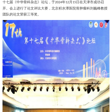
十七届《中华
骨科
杂志》论坛，于
年
月
日在天津市成功召
2024
12
15
开。会上进行了论文评比大赛，北京积水潭医院
骨肿瘤科
刘巍峰
教授
团队的论文荣获三等奖。