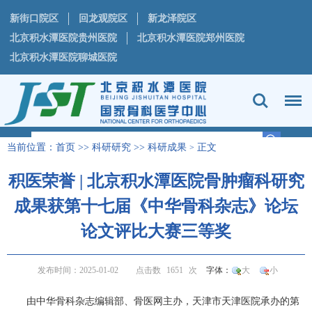
新街口院区
回龙观院区
新龙泽院区
北京积水潭医院贵州医院
北京积水潭医院郑州医院
北京积水潭医院聊城医院
当前位置：
首页
>>
科研研究
>>
科研成果
正文
>
积医荣誉 | 北京积水潭医院骨肿瘤科研究
成果获第十七届《中华骨科杂志》论坛
论文评比大赛三等奖
发布时间：2025-01-02
点击数
1651
次
字体：
大
小
由中华
骨科
杂志编辑部、骨医网主办，天津市天津医院承办的第