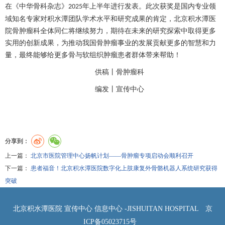
在《中华
骨科
杂志》
年上半年进行发表。此次获奖是国内专业领
2025
域
知名专家
对积水潭团队学术水平和研究成果的肯定，北京积水潭医
院
骨肿瘤科
全体同仁将继续努力，期待在未来的研究探索中取得更多
实用的创新成果，为推动我国
骨肿瘤
事业的发展贡献更多的智慧和力
量，最终能够给更多骨与
软组织肿瘤
患者群体带来帮助！
供稿丨
骨肿瘤科
编发丨
宣传中心
分享到：
上一篇：
北京市医院管理中心扬帆计划——骨肿瘤专项启动会顺利召开
下一篇：
患者福音！北京积水潭医院数字化上肢康复外骨骼机器人系统研究获得
突破
北京积水潭医院 宣传中心 信息中心 -JISHUITAN HOSPITAL
京
ICP备05023715号