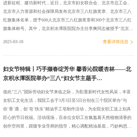
进新征程、建功新时代，近日，北京市妇女联合会、北京市总工会、
北京市人力资源和社会保障局发布北京市三八红旗奖章、北京市三八
红旗集体名单，授予600人北京市三八红旗奖章和300个北京市三八红
旗集体称号。其中，北京积水潭医院院办主任李爽同志被授予“北京市
三八红旗奖章”称号。此项殊荣既是对其个人敬业奉献的崇高褒奖，亦
2025-03-10
查看详情信息
彰显了我院巾帼队伍的时代风采与责任担当。北京市三八红旗奖章获
得者人|物|介|绍李爽，北京积水潭医院办公室主任，国家骨科医学中
心办公室、国家区域医疗中心建设办公室主任，卫生管理研究员，中
妇女节特辑丨巧手撷春绽芳华 馨香沁院暖杏林——北
共党员。李爽同志在行政管…
京积水潭医院举办“三八”妇女节主题手…
值此“三八”国际劳动妇女节来临之际，为彰显新时代女性风采，丰富
女职工文化生活，我院工会于3月3日至5日分别在三个院区举办“与
你‘香’遇，创‘皂’快乐”精油手工皂制作活动，为全院女职工送上别具
匠心的节日祝福。活动现场，百余位女职工在氤氲着天然植物清香的
创作空间里，跟随专业导师的指导，精心调配精油基底，巧妙构思造
型配色。活动现场欢声笑语不断，女职工们在手作疗愈中舒缓压力，