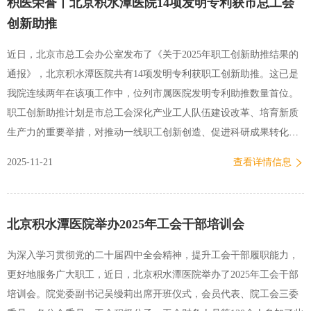
积医荣誉丨北京积水潭医院14项发明专利获市总工会
一张张灿烂的笑脸；听到导游…
创新助推
近日，北京市总工会办公室发布了《关于2025年职工创新助推结果的
通报》，北京积水潭医院共有14项发明专利获职工创新助推。这已是
我院连续两年在该项工作中，位列市属医院发明专利助推数量首位。
职工创新助推计划是市总工会深化产业工人队伍建设改革、培育新质
生产力的重要举措，对推动一线职工创新创造、促进科研成果转化具
有重要意义。北京积水潭医院入选的发明专利均源自临床实践与科研
2025-11-21
查看详情信息
攻关的深度融合，涵盖诊疗技术改良、医用设备优化、康复护理创新
等多个领域，每一项成果的背后都凝聚着医护人员对患者需求的精准
把握和对医疗质量的极致追求。近年来，医院始终将科技创新作为高
北京积水潭医院举办2025年工会干部培训会
质量发展的核心动力，积极搭建科…
为深入学习贯彻党的二十届四中全会精神，提升工会干部履职能力，
更好地服务广大职工，近日，北京积水潭医院举办了2025年工会干部
培训会。院党委副书记吴缦莉出席开班仪式，会员代表、院工会三委