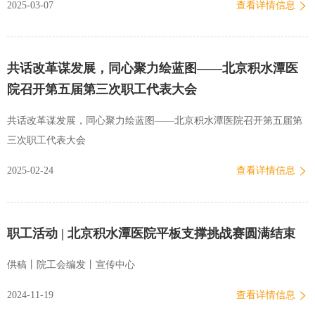
2025-03-07
查看详情信息
于艺术创作里交流心得，生动诠释了医疗工作者严谨之外的审美情趣
与生活智慧。为烘托节日氛围，院工会还精心策划了“美丽绽放，医路
芬芳”多肉植物体验活动，受到女职工的广泛欢迎。大家表示，这类沉
共话改革谋发展，同心聚力绘蓝图——北京积水潭医
浸式美学体验既能培养艺…
院召开第五届第三次职工代表大会
共话改革谋发展，同心聚力绘蓝图——北京积水潭医院召开第五届第
三次职工代表大会
2025-02-24
查看详情信息
职工活动 | 北京积水潭医院平板支撑挑战赛圆满结束
供稿丨院工会编发丨宣传中心
2024-11-19
查看详情信息