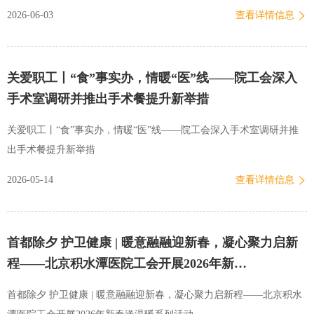
床救治、守护健康的岗位上，肩负着繁重的工作与责任。医院坚持以
2026-06-03
查看详情信息
人为本，在持续优化工作条件、保障职工权益的同时，高度关注职工
精神文化需求，着力丰富职工业余文化生活、滋养职工身心。她希望
这场沉浸式的音乐盛宴，能够让忙碌的医护人员卸下疲惫、舒缓压
关爱职工丨“食”事实办，情暖“医”线——院工会深入
力，在悠扬旋律中汲取温暖与力量，…
手术室调研并推出手术餐提升新举措
关爱职工丨“食”事实办，情暖“医”线——院工会深入手术室调研并推
出手术餐提升新举措
2026-05-14
查看详情信息
首都除夕 护卫健康 | 暖意融融迎新春，凝心聚力启新
程——北京积水潭医院工会开展2026年新…
首都除夕 护卫健康 | 暖意融融迎新春，凝心聚力启新程——北京积水