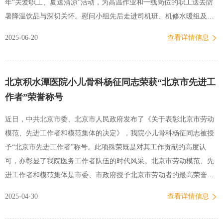
年“关爱职工、夏送清凉”活动，为高温作业和一线岗位的职工送去防
暑降温饮品与深切关怀。慰问小组先后走进司机班、机修水暖组及消
毒供应室。职工们不惧高温、恪尽职守，全力保障医疗工作正常运
2025-06-20
查看详情信息
转，慰问小组对他们的敬业和奉献精神给予肯定，并叮嘱大家在全力
做好本职工作的同时，要注意劳逸结合，科学采取防暑措施。这份来
自医院的关爱让职工们深受感动，大家纷纷表示，在今后的工作中，
北京积水潭医院小儿骨科杨征同志荣获“北京市先进工
他们将以更加饱满的热情、更加昂扬…
作者”荣誉称号
近日，中共北京市委、北京市人民政府发布了《关于表彰北京市劳动
模范、先进工作者和模范集体的决定》，我院小儿骨科杨征同志被授
予“北京市先进工作者”称号。此项殊荣既是对其工作贡献的高度认
可，亦彰显了我院医务工作者队伍的时代风采。北京市劳动模范、先
进工作者和模范集体是市委、市政府授予北京市劳动者的最高荣誉，
每五年评选表彰一次。今年是党的二十大提出新时代新征程党的中心
2025-04-30
查看详情信息
任务后，首次开展全市性劳模表彰。 杨征简介杨征，26年来深耕于小
儿骨科这一特色领域，坚持以临床需要为中心，用心血和汗水浇筑了