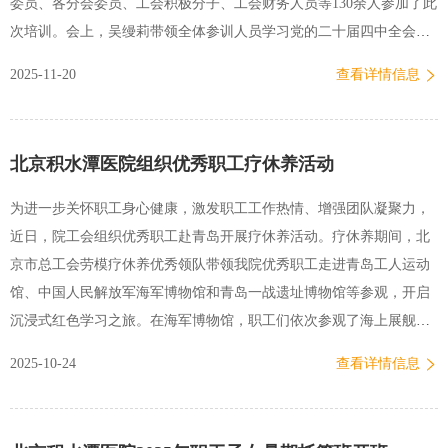
委员、各分会委员、工会积极分子、工会财务人员等130余人参加了此
次培训。会上，吴缦莉带领全体参训人员学习党的二十届四中全会精
神，重点解读了“十五五”时期经济社会发展主要目标及重大部署的核
2025-11-20
查看详情信息
心要义，引导工会干部深刻把握新时代工会工作的政治方向。结合医
院工会工作实践，吴缦莉总结了近年来聚焦职工“急难愁盼”的民生实
事成效。她指出，医院工会始终坚持以职工为中心的工作导向，通过
北京积水潭医院组织优秀职工疗休养活动
节日慰问、职工子女托管服…
为进一步关怀职工身心健康，激发职工工作热情、增强团队凝聚力，
近日，院工会组织优秀职工赴青岛开展疗休养活动。疗休养期间，北
京市总工会劳模疗休养优秀领队带领我院优秀职工走进青岛工人运动
馆、中国人民解放军海军博物馆和青岛一战遗址博物馆等参观，开启
沉浸式红色学习之旅。在海军博物馆，职工们依次参观了海上展舰
区、陆上装备区与室内展厅，近距离观摩我国海军不同时期的武器装
2025-10-24
查看详情信息
备、舰船模型，聆听讲解员讲述人民海军从无到有、从小到大、从弱
到强的发展历程，深刻感悟“向海而兴、背海而衰”的历史规律与海军
将士们忠诚使命、英勇善战的革命精神。在青岛一战遗址博物馆，职