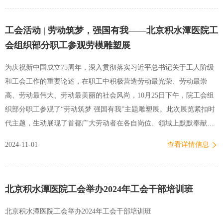
工会活动 | 劳动筑梦，强国有我——北京积水潭医院工
会组织部分职工参观劳模雕塑展
为庆祝新中国成立75周年，深入贯彻落实习近平总书记关于工人阶级
和工会工作的重要论述，在职工中积极营造劳动最光荣、劳动最崇
高、劳动最伟大、劳动最美丽的社会风尚，10月25日下午，院工会组
织部分职工参观了“劳动筑梦 强国有我”主题雕塑展。此次展览紧扣时
代主题，生动展现了首都广大劳动者在各自岗位、领域上默默奉献的
精神风采，深刻诠释了劳模精神、劳动精神、工匠精神。职工们在展
2024-11-01
查看详情信息
览中认真欣赏每一件雕塑作品，感受着艺术家们通过精湛技艺传达出
的对劳动的赞美之情。其中，中国骨科先驱，我院首任院长孟继懋教
授的雕像尤为引人注目。孟老作为医学领域的杰出代表，他的一生都
北京积水潭医院工会举办2024年工会干部培训班
奉献给了医疗事业，为保障人民…
北京积水潭医院工会举办2024年工会干部培训班