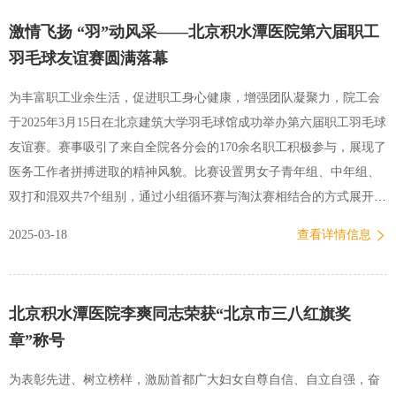
一条不断延伸的研究之路，为首都儿童健康事业作出了自己的贡献。
激情飞扬 “羽”动风采——北京积水潭医院第六届职工
2006年带领团队开设“马蹄…
羽毛球友谊赛圆满落幕
为丰富职工业余生活，促进职工身心健康，增强团队凝聚力，院工会
于2025年3月15日在北京建筑大学羽毛球馆成功举办第六届职工羽毛球
友谊赛。赛事吸引了来自全院各分会的170余名职工积极参与，展现了
医务工作者拼搏进取的精神风貌。比赛设置男女子青年组、中年组、
双打和混双共7个组别，通过小组循环赛与淘汰赛相结合的方式展开角
逐。赛场上，选手们从繁忙的临床工作中切换角色，化身活力四射的
2025-03-18
查看详情信息
运动员，高远球、扣杀、劈吊、网前截击等技巧轮番上演，既有战术
的巧妙布局，也有体能的激烈对抗。比赛现场气氛热烈，比分交替上
升，场边观众的加油声、喝彩声此起彼伏，充分诠释了“友谊第一、比
北京积水潭医院李爽同志荣获“北京市三八红旗奖
赛第二”的体育精神。 …
章”称号
为表彰先进、树立榜样，激励首都广大妇女自尊自信、自立自强，奋