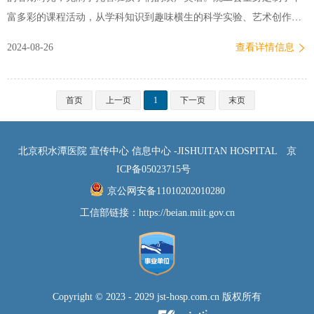
富多彩的课程活动，从学科知识到趣味横生的科学实验、艺术创作，
再到寓教于乐的医疗知识小课堂，更有天文馆研学活动。小朋友们怀
2024-08-26
查看详情信息
揣着对浩瀚宇宙的无尽好奇与憧憬，踏进科学的奇妙殿堂，收获了宝
贵的知识与体验，点燃了探索未知的热情与梦想。职工食堂还为孩子
们免费开设了一堂点心烘焙课程。从称量材料、搅拌面团到成型烘
首页
上一页
1
下一页
末页
烤，孩子们充分发挥着自己的创意…
北京积水潭医院 宣传中心 信息中心 -JISHUITAN HOSPITAL
京
ICP备05023715号
京公网安备11010202010280
工信部链接：
https://beian.miit.gov.cn
Copyright © 2023 - 2029 jst-hosp.com.cn 版权所有