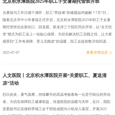
北京积水潭医院2025年职工子女暑期托管班开班
工们通过珍贵的历史文物、详实的…
当暑假与工作日撞个满怀，职工“带娃难”的难题如何破解？7月7日，
随着北京市中小学暑假正式开启，北京积水潭医院2025年职工子女暑
期托管班也在新街口、回龙观、新龙泽三个院区同步开班，以“全天托
管”模式为职工送上一份贴心保障。为切实解决职工后顾之忧，让大家
感受到“工作有保障、育儿无顾虑”的温暖，院工会提前数月组织谋
划，将开班时间定在暑假首日，实现托管服务与中小学放假时间的无
2025-07-07
查看详情信息
缝衔接。此次托管班共吸引147名6至12岁的职工子女报名，覆盖小学
至初中一年级阶段。 在课程设置上，托管班充分考虑不同年龄孩子的
成长需求，不仅安排专职教师辅导暑假作业，还精心开设了非遗花馈
人文医院丨北京积水潭医院开展“关爱职工、夏送清
制作、中草药香囊手作等…
凉”活动
烈日炎炎，暑气蒸腾，持续攀升的高温考验着每一位坚守岗位的劳动
者。为切实保障职工健康权益，传递医院的温暖与关怀，近日，我院
党委副书记吴缦莉带领工会干部组成慰问小组深入基层，开展2025