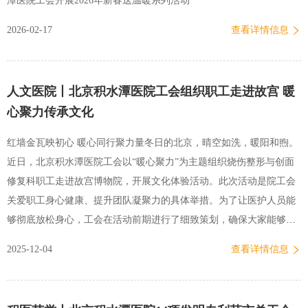
潭医院工会开展2026年新春送温暖系列活动
2026-02-17
查看详情信息
人文医院丨北京积水潭医院工会组织职工走进故宫 暖
心聚力传承文化
红墙金瓦映初心 暖心同行聚力量冬日的北京，晴空如洗，暖阳和煦。
近日，北京积水潭医院工会以“暖心聚力”为主题组织烧伤整形与创面
修复科职工走进故宫博物院，开展文化体验活动。此次活动是院工会
关爱职工身心健康、提升团队凝聚力的具体举措。为了让医护人员能
够彻底放松身心，工会在活动前期进行了细致策划，确保大家能够全
身心投入这场文化之旅，充分感受到组织的关怀与温暖。工作中是默
2025-12-04
查看详情信息
契配合的战友，闲暇时是亲密无间的伙伴。漫步在故宫的御道之上，
太和殿的庄严肃穆让大家驻足惊叹，传统隼牟结构的匠心独运令众人
啧啧称奇。遇到景致优美的角落，大家纷纷驻足合影，用快门定格下