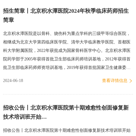
招生简章丨北京积水潭医院2024年秋季临床药师招生
简章
北京积水潭医院是以骨科、烧伤科为重点学科的三级甲等综合医院，
相继成为北京大学第四临床医学院、清华大学临床教学医院、首都医
科大学附属医院，2022年获批成为国家骨科医学中心。北京积水潭医
院药学部于2005年获得首批卫生部临床药师培训基地，2012年获得首
批卫生部临床药师师资培训基地，2019年获得首批国家卫生健康委紧
缺人才临床药师培训项目基地。目前，药学部甄健存主任医师任中国
2024-06-18
查看详情信息
医院协会药事专业委员会主任委员。办学优势1、注重临床实践能力培
养，带教老师经验丰富：我院现有临床药师24名，其中带教师资11
名。带教临床药师平均具备15年以上的临床工作经验，具有丰富的临
招收公告丨北京积水潭医院第十期难愈性创面修复新
床药学实践带教经验，并有多名师资参加北京大学-中国医院协会临床
技术培训班开始…
药师师资研修班，有较好的教育理念和教学能力。2、培训专业配置合
理，临床培训能力强：专业设置全面且均衡，包括抗感染、ICU、老
招收公告丨北京积水潭医院第十期难愈性创面修复新技术培训班开始
年用药、疼痛、抗凝、肿瘤、内分泌、全科共8个专业。学员在理论学