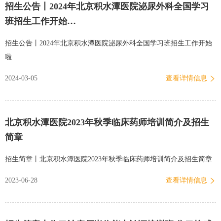
招生公告丨2024年北京积水潭医院泌尿外科全国学习
消肿治疗方法，充分发挥骨科护士的专业性及重要作用，减轻患者痛
班招生工作开始…
苦，促进早期康复，践行加速康复理念。二、培训方式及主要内容本
次培训为线下面授，为期3天。培训班包含理论课、工作坊、参观骨科
招生公告丨2024年北京积水潭医院泌尿外科全国学习班招生工作开始
ERAS示范病房等内容。理论课包括骨科肢体肿胀的基础理论、功能锻
啦
炼、下肢静脉驱动装置、冷敷技术在骨科肢体消肿治疗的应用以及临
2024-03-05
查看详情信息
床常用的肢体水肿体积的测量与计算、检测工具的应用、消肿治疗
计…
北京积水潭医院2023年秋季临床药师培训简介及招生
简章
招生简章丨北京积水潭医院2023年秋季临床药师培训简介及招生简章
2023-06-28
查看详情信息