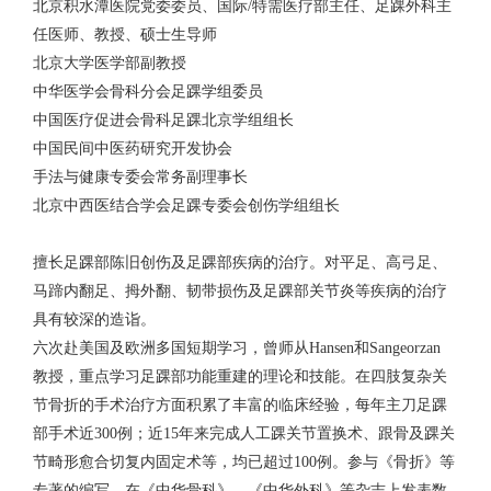
北京积水潭医院党委委员、国际/特需医疗部主任、足踝外科主
任医师、教授、硕士生导师
北京大学医学部副教授
中华医学会骨科分会足踝学组委员
中国医疗促进会骨科足踝北京学组组长
中国民间中医药研究开发协会
手法与健康专委会常务副理事长
北京中西医结合学会足踝专委会创伤学组组长
擅长足踝部陈旧创伤及足踝部疾病的治疗。对平足、高弓足、
马蹄内翻足、拇外翻、韧带损伤及足踝部关节炎等疾病的治疗
具有较深的造诣。
六次赴美国及欧洲多国短期学习，曾师从Hansen和Sangeorzan
教授，重点学习足踝部功能重建的理论和技能。在四肢复杂关
节骨折的手术治疗方面积累了丰富的临床经验，每年主刀足踝
部手术近300例；近15年来完成人工踝关节置换术、跟骨及踝关
节畸形愈合切复内固定术等，均已超过100例。参与《骨折》等
专著的编写，在《中华骨科》，《中华外科》等杂志上发表数