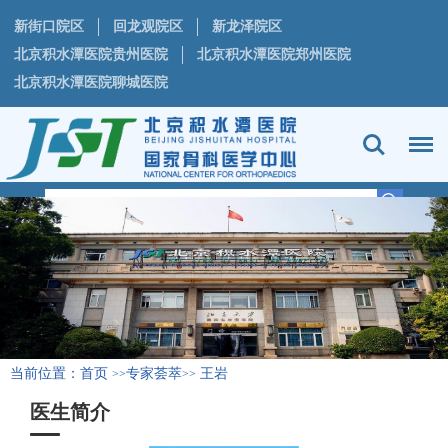
新街口院区
回龙观院区
新龙泽院区
北京积水潭医院贵州医院
北京积水潭医院郑州医院
北京积水潭医院聊城医院
当前位置：
首页
专家荟萃
王岩
>>
>>
医生简介