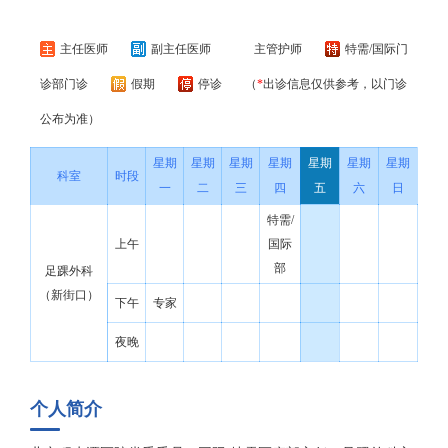
主任医师
副主任医师
主管护师
特需/国际门
诊部门诊
假期
停诊
（
*
出诊信息仅供参考，以门诊
公布为准）
星期
星期
星期
星期
星期
星期
星期
科室
时段
一
二
三
四
五
六
日
特需/
上午
国际
部
足踝外科
（新街口）
下午
专家
夜晚
个人简介