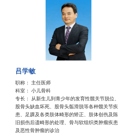
吕学敏
职称： 主任医师
科室：
小儿骨科
专长： 从新生儿到青少年的发育性髋关节脱位、
股骨头缺血坏死、股骨头骺滑脱等各种髋关节疾
患、足踝及各类肢体畸形的矫正、肢体创伤及陈
旧损伤后遗畸形的处理、骨与软组织类肿瘤疾患
及恶性骨肿瘤的诊治