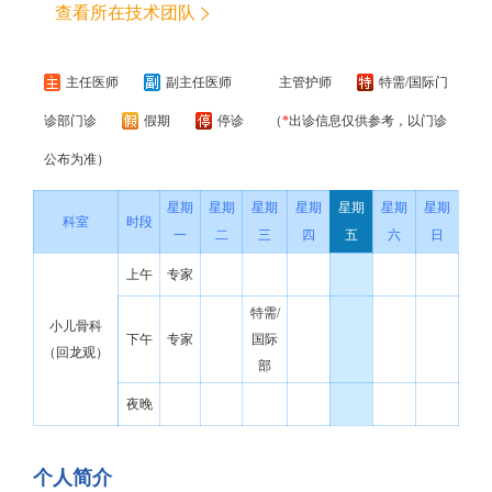
查看所在技术团队
主任医师
副主任医师
主管护师
特需/国际门
诊部门诊
假期
停诊
（
*
出诊信息仅供参考，以门诊
公布为准）
星期
星期
星期
星期
星期
星期
星期
科室
时段
一
二
三
四
五
六
日
上午
专家
特需/
小儿骨科
下午
专家
国际
（回龙观）
部
夜晚
个人简介