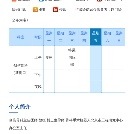
诊部门诊
假期
停诊
（
*
出诊信息仅供参考，以门诊
公布为准）
星期
星期
星期
星期
星期
星期
星期
科室
时段
一
二
三
四
五
六
日
特需/
上午
专家
国际
部
创伤骨科
（新街口）
下午
夜晚
个人简介
创伤骨科主任医师 教授 博士生导师 骨科手术机器人北京市工程研究中心
办公室主任