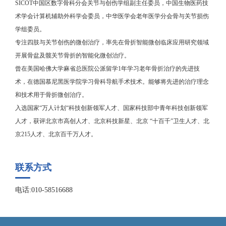
SICOT中国区数字骨科分会关节与创伤学组副主任委员，中国生物医药技
术学会计算机辅助外科学会委员，中华医学会老年医学分会骨与关节损伤
学组委员。
专注四肢与关节创伤的微创治疗，率先在骨折智能微创临床应用研究领域
开展骨盆及髋关节骨折的智能化微创治疗。
曾在美国哈佛大学麻省总医院公派留学1年学习老年骨折治疗的先进技
术，在德国慕尼黑医学院学习骨科导航手术技术。能够将先进的治疗理念
和技术用于骨折微创治疗。
入选国家“万人计划“科技创新领军人才、国家科技部中青年科技创新领军
人才，获评北京市高创人才、北京科技新星、北京 “十百千”卫生人才、北
京215人才、北京百千万人才。
联系方式
电话:010-58516688