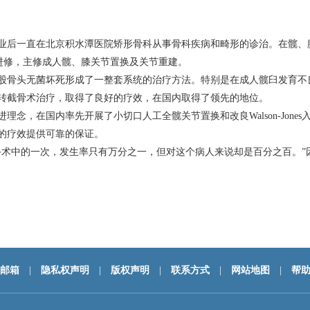
，毕业后一直在北京积水潭医院矫形骨科从事骨科疾病和畸形的诊治。在髋
节病医院进修，主修成人髋、膝关节置换及关节重建。
股骨头无菌坏死形成了一整套系统的治疗方法。特别是在成人髋臼发育不
转截骨术治疗，取得了良好的疗效，在国内取得了领先的地位。
念，在国内率先开展了小切口人工全髋关节置换和改良Walson-Jon
的疗效提供可靠的保证。
手术中的一次，发生率只有万分之一，但对这个病人来说却是百分之百。
邮箱
|
隐私权声明
|
版权声明
|
联系方式
|
网站地图
|
帮