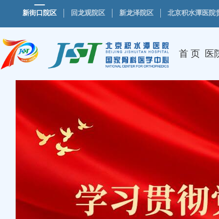
新街口院区
回龙观院区
新龙泽院区
北京积水潭医院
首 页
医