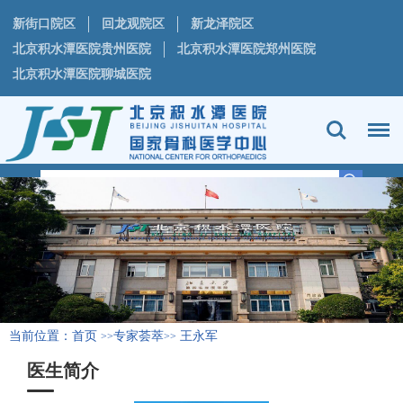
新街口院区
回龙观院区
新龙泽院区
北京积水潭医院贵州医院
北京积水潭医院郑州医院
北京积水潭医院聊城医院
当前位置：
首页
专家荟萃
王永军
>>
>>
医生简介