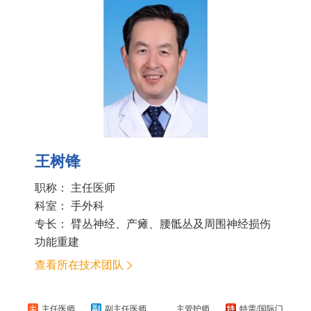
王树锋
职称： 主任医师
科室：
手外科
专长： 臂丛神经、产瘫、腰骶丛及周围神经损伤
功能重建
查看所在技术团队
主任医师
副主任医师
主管护师
特需/国际门