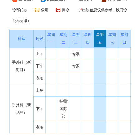
诊部门诊
假期
停诊
（
*
出诊信息仅供参考，以门诊
公布为准）
星期
星期
星期
星期
星期
星期
星期
科室
时段
一
二
三
四
五
六
日
上午
专家
手外科（新
下午
专家
街口）
夜晚
上午
特需/
手外科（新
下午
国际
龙泽）
部
夜晚