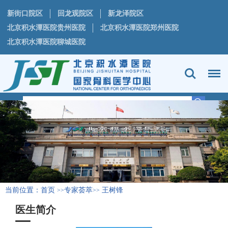
新街口院区
回龙观院区
新龙泽院区
北京积水潭医院贵州医院
北京积水潭医院郑州医院
北京积水潭医院聊城医院
当前位置：
首页
专家荟萃
王树锋
>>
>>
医生简介