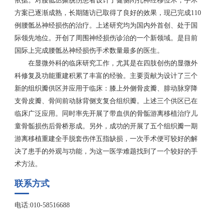
依据。对腰骶丛撕脱伤患者设计了健侧闭孔神经移位术，手术
方案已逐渐成熟，长期随访已取得了良好的效果，现已完成110
例腰骶丛神经损伤的治疗。上述研究均为国内外首创、处于国
际领先地位。开创了周围神经损伤诊治的一个新领域。是目前
国际上完成腰骶丛神经损伤手术数量最多的医生。
在显微外科的临床研究工作，尤其是在四肢创伤的显微外
科修复及功能重建积累了丰富的经验。主要贡献为设计了三个
新的组织瓣供区并应用于临床：膝上外侧骨皮瓣、腓动脉穿降
支骨皮瓣、骨间前动脉背侧支复合组织瓣。上述三个供区已在
临床广泛应用。同时率先开展了带血供的骨骺游离移植治疗儿
童骨骺损伤后骨桥形成。另外，成功的开展了五个组织瓣一期
游离移植重建全手脱套伤伴五指缺损，一次手术便可较好的解
决了患手的外观与功能，为这一医学难题找到了一个较好的手
术方法。
联系方式
电话:010-58516688