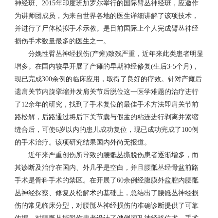
神经班、2015年印度班加罗尔举行的国际臂丛神经班，应邀作
为讲师团成员，为来自世界各地的医生详细讲解了该项技术，
并进行了尸体模拟手术示教。是目前国际上个人完成臂丛神经
损伤手术数量最多的医生之一。
分娩性臂丛神经损伤(产瘫)致残严重，近年来此类患者明显
增多。在国内较早开展了产瘫的早期神经修复(生后3-5个月)，
现已完成300余例的临床应用，取得了良好的疗效。针对产瘫后
遗肩关节内旋挛缩并发肩关节后脱位这一医学难题的治疗进行
了12余年的研究，找到了手术复位的最佳手术方法即肩关节前
路松解，后路通过将后下关节囊与假盂的粘连进行剥离并紧缩
缝合后，可使6岁以内的患儿成功复位，现已成功完成了100例
的手术治疗。该项研究结果国内外尚无报道。
近年来严重创伤所导致的腰骶丛撕脱伤患者逐渐增多，而
其诊断及治疗在国内、外几乎是空白，并且腰骶丛经骨盆前路
手术是骨科手术的禁区。在开展了60余例经腹膜外盆腔内腰骶
丛神经探察、修复及松解术的基础上，总结出了腰骶丛神经损
伤的常见临床分型，对腰骶丛神经损伤的准确诊断提供了可靠