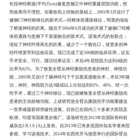
长段神经桥接(平均35cm)修复患侧正中神经重建屈指功能，然
而效果尚不理想。在吸收前人经验的基础上，2001年3月设计了
健侧C7神经根移位的新术式---经椎体前通路移位，明显的缩短
了桥接神经的距离。随后于2004年6月成功的开展了健侧C7经椎
体前通路与患侧下干直接吻合的新术式。该项术式的创新点：
缩短了神经纤维再生的距离，减少了一个吻合口，使更多的神
经纤维更早到达效应器。现已完成了近500例的临床应用，证实
手术安全、可行。随访结果证实：术后4年屈指肌力达到4级的
比率为62%。为了恢复全臂丛神经撕脱伤患者的伸肘、伸指功
能，2005年又设计了膈神经与下干后股直接吻合术，术后3年随
访，伸肘、伸指肌力达3级或以上分别达到82%、48%。经一次
性手术，通过三个神经移位，现已能够恢复全臂丛神经撕脱伤
患者的主动拾物功能。上述研究使全臂丛撕脱伤手功能重建这
一世界难题获得突破性进展。目前已在国内三十多家大医院及
欧洲、印度等国家逐步推广。该项研究在2013年在国际骨科权
威杂志J.B.J.S (A)上发表。自2013年已有多批国外知名学者来院
参观、学习该项技术。2014年在西班牙马德里举行的国际臂丛