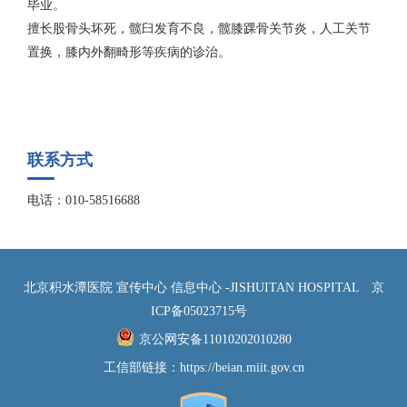
毕业。
擅长股骨头坏死，髋臼发育不良，髋膝踝骨关节炎，人工关节
置换，膝内外翻畸形等疾病的诊治。
联系方式
电话：010-58516688
北京积水潭医院 宣传中心 信息中心 -JISHUITAN HOSPITAL
京
ICP备05023715号
京公网安备11010202010280
工信部链接：
https://beian.miit.gov.cn