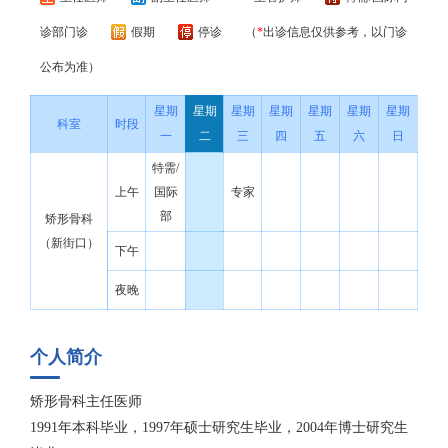
诊部门诊
假期
停诊
（
*
出诊信息仅供参考，以门诊
公布为准）
星期
星期
星期
星期
星期
星期
星期
科室
时段
一
二
三
四
五
六
日
特需/
上午
国际
专家
部
矫形骨科
（新街口）
下午
夜晚
个人简介
矫形骨科主任医师
1991年本科毕业，1997年硕士研究生毕业，2004年博士研究生