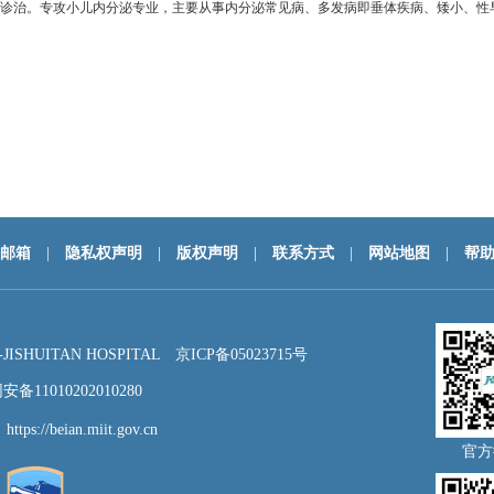
的诊治。专攻小儿内分泌专业，主要从事内分泌常见病、多发病即垂体疾病、矮小、性
邮箱
|
隐私权声明
|
版权声明
|
联系方式
|
网站地图
|
帮
HUITAN HOSPITAL
京ICP备05023715号
备11010202010280
：
https://beian.miit.gov.cn
官方