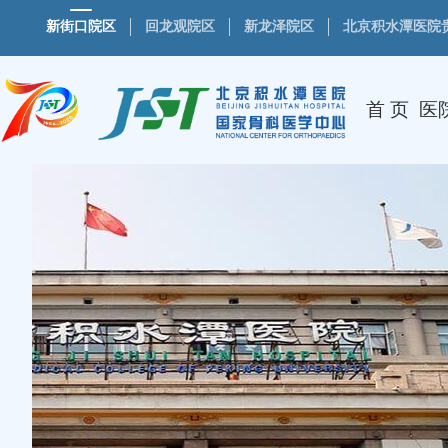
新街口院区
回龙观院区
新龙泽院区
北京积水潭医院
首 页
医