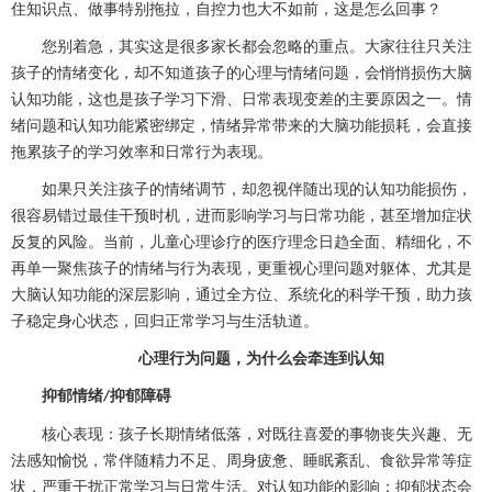
住知识点、做事特别拖拉，自控力也大不如前，这是怎么回事？
您别着急，其实这是很多家长都会忽略的重点。大家往往只关注
孩子的情绪变化，却不知道孩子的心理与情绪问题，会悄悄损伤大脑
认知功能，这也是孩子学习下滑、日常表现变差的主要原因之一。情
绪问题和认知功能紧密绑定，情绪异常带来的大脑功能损耗，会直接
拖累孩子的学习效率和日常行为表现。
如果只关注孩子的情绪调节，却忽视伴随出现的认知功能损伤，
很容易错过最佳干预时机，进而影响学习与日常功能，甚至增加症状
反复的风险。当前，儿童心理诊疗的医疗理念日趋全面、精细化，不
再单一聚焦孩子的情绪与行为表现，更重视心理问题对躯体、尤其是
大脑认知功能的深层影响，通过全方位、系统化的科学干预，助力孩
子稳定身心状态，回归正常学习与生活轨道。
心理行为问题，为什么会牵连到认知
抑郁情绪
抑郁障碍
/
核心表现：孩子长期情绪低落，对既往喜爱的事物丧失兴趣、无
法感知愉悦，常伴随精力不足、周身疲惫、睡眠紊乱、食欲异常等症
状，严重干扰正常学习与日常生活。对认知功能的影响：抑郁状态会