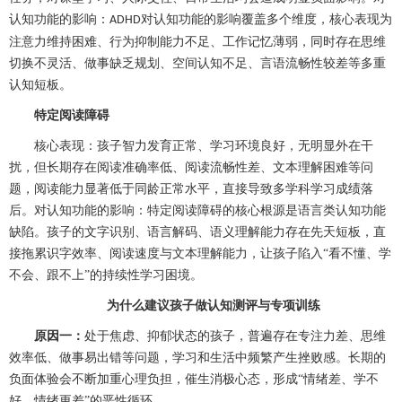
认知功能的影响：
对认知功能的影响覆盖多个维度，核心表现为
ADHD
注意力维持困难、行为抑制能力不足、工作记忆薄弱，同时存在思维
切换不灵活、做事缺乏规划、空间认知不足、言语流畅性较差等多重
认知短板。
特定阅读障碍
核心表现：孩子智力发育正常、学习环境良好，无明显外在干
扰，但长期存在阅读准确率低、阅读流畅性差、文本理解困难等问
题，阅读能力显著低于同龄正常水平，直接导致多学科学习成绩落
后。对认知功能的影响：特定阅读障碍的核心根源是语言类认知功能
缺陷。孩子的文字识别、语言解码、语义理解能力存在先天短板，直
接拖累识字效率、阅读速度与文本理解能力，让孩子陷入
“看不懂、学
不会、跟不上”的持续性学习困境。
为什么建议孩子做认知测评与专项训练
原因一：
处于焦虑、抑郁状态的孩子，普遍存在专注力差、思维
效率低、做事易出错等问题，学习和生活中频繁产生挫败感。长期的
负面体验会不断加重心理负担，催生消极心态，形成
“情绪差、学不
好、情绪更差”的恶性循环。