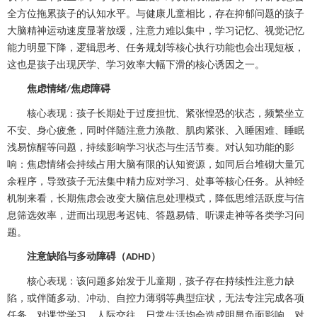
全方位拖累孩子的认知水平。与健康儿童相比，存在抑郁问题的孩子
大脑精神运动速度显著放缓，注意力难以集中，学习记忆、视觉记忆
能力明显下降，逻辑思考、任务规划等核心执行功能也会出现短板，
这也是孩子出现厌学、学习效率大幅下滑的核心诱因之一。
焦虑情绪
焦虑障碍
/
核心表现：孩子长期处于过度担忧、紧张惶恐的状态，频繁坐立
不安、身心疲惫，同时伴随注意力涣散、肌肉紧张、入睡困难、睡眠
浅易惊醒等问题，持续影响学习状态与生活节奏。对认知功能的影
响：焦虑情绪会持续占用大脑有限的认知资源，如同后台堆砌大量冗
余程序，导致孩子无法集中精力应对学习、处事等核心任务。从神经
机制来看，长期焦虑会改变大脑信息处理模式，降低思维活跃度与信
息筛选效率，进而出现思考迟钝、答题易错、听课走神等各类学习问
题。
注意缺陷与多动障碍（
）
ADHD
核心表现：该问题多始发于儿童期，孩子存在持续性注意力缺
陷，或伴随多动、冲动、自控力薄弱等典型症状，无法专注完成各项
任务，对课堂学习、人际交往、日常生活均会造成明显负面影响。对