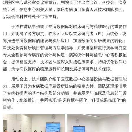
观院区中心试验室会议室举行。副院长于洋出席会议，
科技处
、病案
统计科、
信息中心
相关人员，临床专病项目负责人及技术团队参会。
启动会由
科技处
处长
韦祎
主持。
于洋在讲话中强调了专病数据库对临床研究与精准医疗的重要作
用，并明确了各方职责。临床团队应以首席研究者（PI）为核心，统
筹推进专病数据库的建设与实际应用，加速数据向科研成果的转化；
科技处
负责科研项目管理与方法学指导，并安排临床流行病学研究室
专人全程参与专病库的设计与构建；病案统计科与
信息中心
需积极配
合，提供相应支持；技术团队应深入对接临床需求，持续优化软件功
能，为专病数据库的稳定运行和长期发展提供可靠技术保障。
启动会上，技术团队介绍了医院数据中心基础设施与数据管理能
力，展示了其为专病数据库建设所提供的稳定支持。团队还现场演示
了专病数据库的基本结构及部分功能，并表示需与临床及信息部门紧
密协作，统筹推进，共同实现“临床数据科研化、科研成果临床化”的
目标。