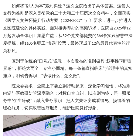
如何将
“以人为本”落到实处？这次医院给出了具体答案。这份人
文行为准则是深入贯彻党的二十大和二十届历次全会精神，全面落实
《医学人文关怀提升行动方案（
年）》要求，进一步推进人
2024-2027
文医院建设的具体实践。面对接诉即办的高频诉求，医院自
年
2025
12
月起发动全体职工集思广益，从
个党支部提交的
条实践智慧中深
52
364
度提炼，经
名职工“海选”投票，最终形成了
条最具代表性的行
1105
12
为标尺。
区别于传统的
“口号式”说教，本次发布的准则极具“叙事性”和“场
景感”，拒绝大而全，专注小而精。每一条都直指临床与管理中的真实
痛点，明确告诉职工“该做什么、怎么做”。
院党委要求，全院上下要立刻行动起来，深化学习领悟，将准则
内涵与医教研防管深度融合；对标自查自纠，以准则为镜，照一照服
务中的
“生冷硬”；融入业务履职，把人文关怀变成看得见、摸得着的
暖心服务，切实改善医疗服务，维护医院良好形象。