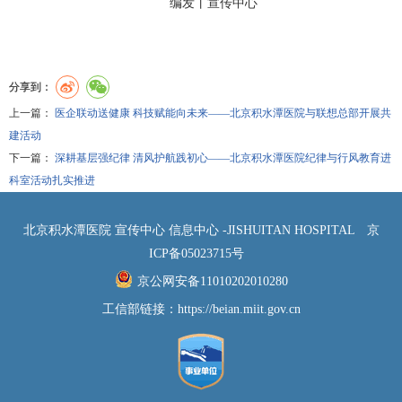
编发丨
宣传中心
分享到：
上一篇：
医企联动送健康 科技赋能向未来——北京积水潭医院与联想总部开展共
建活动
下一篇：
深耕基层强纪律 清风护航践初心——北京积水潭医院纪律与行风教育进
科室活动扎实推进
北京积水潭医院 宣传中心 信息中心 -JISHUITAN HOSPITAL
京
ICP备05023715号
京公网安备11010202010280
工信部链接：
https://beian.miit.gov.cn