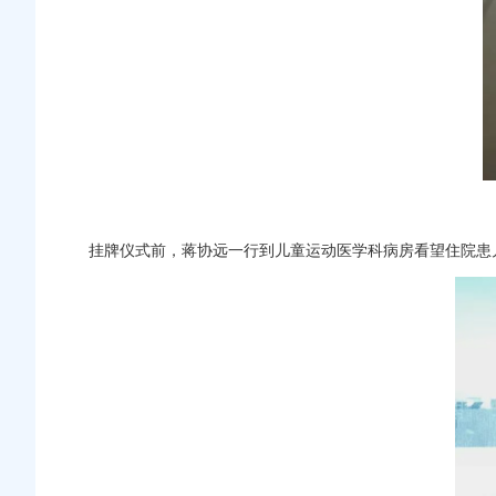
挂牌仪式前，
蒋协远
一行到
儿童运动医学科
病房看望住院患