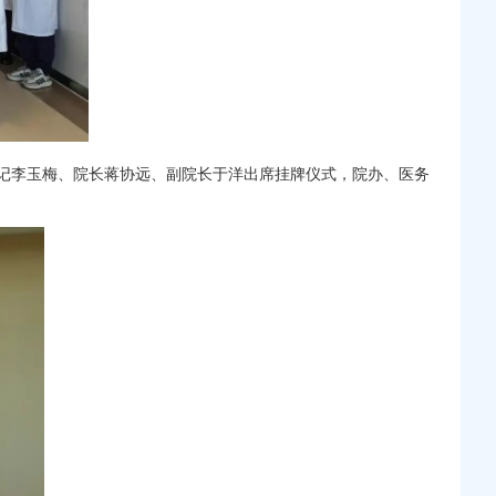
记李玉梅、院长
蒋协远
、副院长于洋出席挂牌仪式，
院办
、
医务