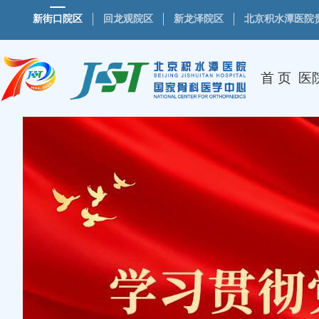
新街口院区
回龙观院区
新龙泽院区
北京积水潭医院
首 页
医