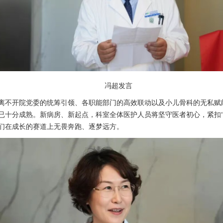
冯超
发言
离不开院党委的统筹引领、各职能部门的高效联动以及
小儿骨科
的无私赋
已十分成熟。新病房、新起点，科室全体医护人员将坚守医者初心，紧扣
们在成长的赛道上无畏奔跑、逐梦远方。