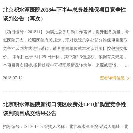
必须以包为单位进行投标响应，评标和合同授予也以包为单位。2、本
北京积水潭医院2018年下半年总务处维保项目竞争性
项目第1包核心（第1包核心产品指：转运车）产品相品牌的投标处理
谈判公告（再次）
方法遵照《政府采购货物和服务招标投标管理办法》（财政部令第87
号）第31条执行。2. 项目审批情况：本项目已获得主管部门审批，资
【项目编号：201811】 为满足总务后勤工作需求，提升服务质量，降
金已落实，项目预算金额为人民币195,610.00元。3. 招标文件领取时
低医院开支，按照医院有关规定，现对我院总务处部分维保项目采取
间、地点、联系方式：（1）本项目招标文件采用邮箱发放，不向投标
竞争性谈判方式进行采购，请各意向单位就本次谈判项目按包提交报
人提供纸质招标文件。（2） 招标文件领取…
价。 本项目已于 6月 25 日开标，其中第2-3包流标。依据有关规定，
本项目再次招标,招标过程中可视现场情况转为单一来源或竞谈。一、
各包具体情况如下第1包：新街口院区压缩空气系统维保项目。1、背
2018-07-12
查看详情信息
景介绍：本合同将于2018年7月31日到期。2、技术需求：2.1范围：新
街口院区2台15KW空压机、2台冷干机。2.2内容：更换两台空压机的
空气滤清器、机油滤清器、油气分离器、润滑油、前置过滤片、马达
北京积水潭医院新街口院区收费处LED屏购置竞争性
皮带、风扇皮带等。2.3要求：整机各部位零件紧固，清理吹扫冷却系
谈判项目成交结果公告
统，电控元件检查及紧固。负责空气压缩设备的应急抢修，24小时内
到位。500元以内配件维修更换由乙方免费负责。维保厂家具备压力管
招标编号：JST201825 采购人名称：北京积水潭医院 采购人地址：北
道维修资质或特种设备维修资质。第2包：新街口院区负压真空系统维