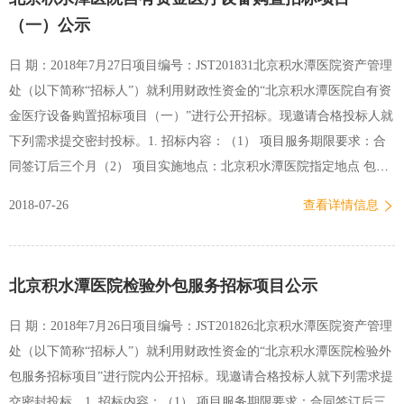
意向的单位可到我处取得进一步的信息和查阅文件。2、可从2018年8
（一）公示
月6日起至2018年8月10日每天8:30—11：00,1：30—4：00（工作日，
北京时间）在北京积水潭医院新街口院区资产管理处招标采购办公室
日 期：2018年7月27日项目编号：JST201831北京积水潭医院资产管理
索取招标文件（请致电预约）。3、会议于2018年8月14日下午2:00时
处（以下简称“招标人”）就利用财政性资金的“北京积水潭医院自有资
在北京积水潭医院新街口院区行政楼307会议室公开进行，届时请已经
金医疗设备购置招标项目（一）”进行公开招标。现邀请合格投标人就
索取拷贝招标文件的各位公司代表出席会议，逾期递交…
下列需求提交密封投标。1. 招标内容：（1） 项目服务期限要求：合
同签订后三个月（2） 项目实施地点：北京积水潭医院指定地点 包号
品目号设备名称数量安装地点总预算（万元人民币）备注11-1呼吸机1
2018-07-26
查看详情信息
新街口25无简要技术要求详见招标文件交货期签订合同后3个月交货地
点/项目现场详见以上内容 注：1、本次招标，投标人必须以包为单位
进行投标响应，评标和合同授予也以包为单位。2. 项目审批情况：本
北京积水潭医院检验外包服务招标项目公示
项目已获得主管部门审批，资金已落实，项目预算金额为人民币
250,000.00元。3. 招标文件领取时间、地点、联系方式：（1）本项目
日 期：2018年7月26日项目编号：JST201826北京积水潭医院资产管理
招标文件采用邮箱发放，不向投标人提供纸质招标文件，也可自带U
处（以下简称“招标人”）就利用财政性资金的“北京积水潭医院检验外
盘，来院报名登记时复制拷贝招标文件。（2） 招标文件登记领取时
包服务招标项目”进行院内公开招标。现邀请合格投标人就下列需求提
间：2018年7月27日起到2018年8月2日下午16:00 时止。每天9:00—
交密封投标。1. 招标内容：（1） 项目服务期限要求：合同签订后三