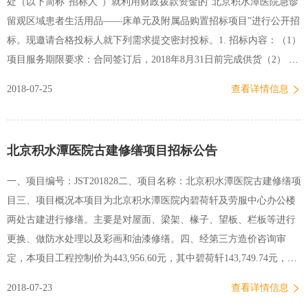
处（以下简称“招标人”）就利用财政拨款资金的“北京积水潭医院急诊
留观区域患者生活用品——床单元及附属品购置招标项目”进行公开招
标。现邀请合格投标人就下列需求提交密封投标。1. 招标内容：（1）
项目服务期限要求：合同签订后，2018年8月31日前完成供货（2） 项
目实施地点：北京积水潭医院指定地点 序号品目号名称数量分包预算
2018-07-25
查看详情信息
备注11-1陪护椅50165,143.00 非单一产品采购包核心产品1-2床头柜54-
1-3床垫21-1-4床21-22-1轮椅1015,392.00 非单一产品采购包核心产品2-
2废品篓56-33-1棉被6021,355.00 非单一产品采购包核心产品3-2枕芯
北京积水潭医院古建修缮项目招标公告
50-3-3被套75-3-4枕套75-3-5床笠75-44-1热水器211,000.00 -注：1、本
次招标，投标人必须以包为单位进行投标响应，评标和合同授予也以
一、项目编号：JST201828二、项目名称：北京积水潭医院古建修缮项
包为单位。2. 项目审批情况：本项目已获得主管部门审批，资金已落
目三、项目概况本项目为北京积水潭医院内碧荷轩及劳服中心办公楼
实，项目预算金额为人民币212,890.00元。3. 招标文件领取时间、地
两处古建进行修缮。主要是对屋面、梁架、椽子、望板、栏板等进行
点、联系方式：（1）本项目招标文件采用邮箱发放，不向投标人提供
更换、做防水处理以及彩画和油漆修缮。四、经第三方造价咨询审
纸质招标文件，也可自带U盘，来院…
定，本项目工程控制价为443,956.60元，其中碧荷轩143,749.74元，劳
服中心办公楼300,206.86元。五、对投标人的资质要求：1、必须是合
2018-07-23
查看详情信息
法注册具有独立法人资格的企业。2、具有合格的古建修缮工程案例。