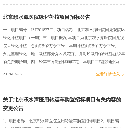
3、必须由法定代表人或授权委托代理人参加招标。4、没有处于被责
令停业、投标资格被取消、财产被接管冻结破产状态。六、其他1、有
北京积水潭医院绿化补植项目招标公告
意向的单位可到我处取得进一步的信息和查阅文件。2、可从2018年7
月23日起至2018年7月27日每天8:30—11：00,1：30—4：00（工作日，
一、项目编号：JST201827二、项目名称：北京积水潭医院回龙观院区
北京时间）在北京积水潭医院新街口院区资产管理处招标采购办公室
绿化补植项目（一期）三、项目概况:本项目为北京积水潭医院回龙观
索取招标文件（请致电预约）。3、会议于2018年7月30日下午2:00时
院区绿化补植，总面积约2万余平米，本期补植面积约1万余平米。主
在北京积水潭医院新街口院区行政楼307会议室公开进行，届时请已经
要是整理绿化土地，栽植部分乔木及花卉。并对所栽种的绿植提供2年
索取拷贝招标文件的各位公司代表出席会议，逾期递交的投标…
的免费养护期。四、经第三方造价咨询审定，本项目工程控制价为
496,761.07元 五、对投标人的资质要求：1、必须是合法注册具有独立
2018-07-23
查看详情信息
法人资格的企业。2、专业从事园林绿化业务的企业。3、必须由法定
代表人或授权委托代理人参加招标。4、没有处于被责令停业、投标资
格被取消、财产被接管冻结破产状态。六、其他1、有意向的设计单位
关于北京积水潭医用转运车购置招标项目有关内容的
可到我处取得进一步的信息和查阅文件。2、可从2018年7月23日起至
变更公告
2017年7月27日每天8:30—11：00,2:00—4：00（工作日，北京时间）
在北京积水潭医院资产管理处招标采购办公室索取招标文件（请致电
1、项目名称：北京积水潭医院医用转运车购置招标项目2、项目编
预约）。3、会议于2018年7月31日下午2:00时在北京积水潭医院新街