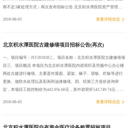
位公司代表出席会议，投标文件严格密封,现场开封.逾期递…
商不足3家处理方式：再次发布招标公告 北京积水潭医院资产管理处
招标采购办公室2018年07月30日
2018-08-03
查看详情信息
北京积水潭医院古建修缮项目招标公告(再次)
一、项目编号：JST201828二、项目名称：北京积水潭医院古建修缮项
目三、项目概况 本项目为北京积水潭医院内碧荷轩及劳服中心办公楼
两处古建进行修缮。主要是对屋面、梁架、椽子、望板、栏板等进行
更换、做防水处理以及彩画和油漆修缮。四、经第三方造价咨询审
定，本项目工程控制价为443,956.60元，其中碧荷轩143,749.74元，劳
服中心办公楼300,206.86元。 五、对投标人的资质要求：1、必须是合
2018-08-03
查看详情信息
法注册具有独立法人资格的企业。2、具有合格的古建修缮工程案例。
3、必须由法定代表人或授权委托代理人参加招标。4、没有处于被责
令停业、投标资格被取消、财产被接管冻结破产状态。六、其他1、有
北京积水潭医院自有资金医疗设备购置招标项目