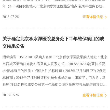
11：30，13：30—16:00时（工作日，北京时间）（3）标…
年（2） 项目实施地点：北京积水潭医院指定地点 包号科室内容院区1
检验科检验外包服务两院区2. 项目审批情况：本项目已获得主管部门
2018-07-26
查看详情信息
审批，资金已落实。3. 招标文件领取时间、地点、联系方式：（1）本
项目招标文件采用邮箱发放，不向投标人提供纸质招标文件，也可自
带U盘，来院报名登记时复制拷贝招标文件。（2） 招标文件登记领取
关于确定北京积水潭医院总务处下半年维保项目的成
时间：2018年7月26日起到2018年8月1日下午16:00 时止。每天9:00—
交结果公告
11：30，13：30—16:00时（工作日，北京时间）（3）标书登记领取
地址：北京市西城区新街口东街31号，北京积水潭医院资产管理处001
招标编号：JST201811采购人名称：北京积水潭医院采购人地址：北京
办公室（4）联系电话：010-585168974. 投标人资格要求：（1） 在中
市西城区新街口东街31号采购人联系方式：010-58516373简要技术要
华人民共和国境内注册，具有独立承担民事责任的能力和经营许可，
求/招标项目的性质：招标文件招标时间：2018年07月24日 下午2点定
向招标人提供货物和服务的法人、其他组织或…
标日期：2018年07月24日评标委员会成员名单：张泽宇，门方勇，马
胜坤 项目名称拟成交公司第一包新街口院区压缩空气系统维保项目北
京乐德康向扬空压机有限公司第二包新街口院区负压真空系统维保项
2018-07-26
查看详情信息
目北京航天家惠科技开发有限责任公司北京积水潭医院资产管理处
2018年07月24日