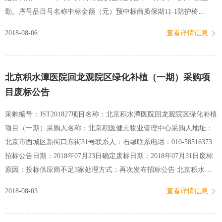
勤。序号品目号名称中标金额（元）预中标商质保期11-1陪护椅
165,143.00 北京康拓医疗仪器有限公司五年1-2床头柜1-3床垫1-4床22-
2018-08-06
查看详情信息
1轮椅15,392.00 北京新爱纺医疗器械有限公司一年2-2废品篓33-1棉被
21,355.00 中纺国际服装有限公司一年3-2枕芯3-3被套3-4枕套3-5 床笠
44-1热水器11,000.00 北京海阳明威经贸有限责任公司一年 北京积水潭
北京积水潭医院回龙观院区绿化补植（一期）采购项
医院 资产管理处 2018年8月1日
目废标公告
采购编号：JST201827项目名称：北京积水潭医院回龙观院区绿化补植
项目（一期）采购人名称：北京积医健元物业管理中心采购人地址：
北京市西城区新街口东街31号联系人：石馨联系电话：010-58516373
招标公告日期：2018年07月23日确定废标日期：2018年07月31日废标
原因：投标供应商不足3家处理方式：再次发布招标公告 北京积水潭
医院资产管理处招标采购办公室2018年07月31日
2018-08-03
查看详情信息