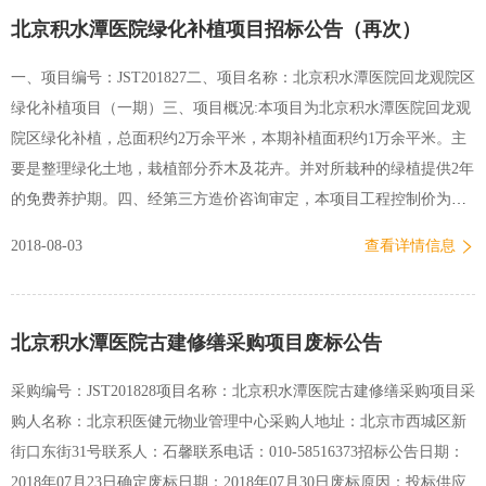
北京积水潭医院绿化补植项目招标公告（再次）
一、项目编号：JST201827二、项目名称：北京积水潭医院回龙观院区
绿化补植项目（一期）三、项目概况:本项目为北京积水潭医院回龙观
院区绿化补植，总面积约2万余平米，本期补植面积约1万余平米。主
要是整理绿化土地，栽植部分乔木及花卉。并对所栽种的绿植提供2年
的免费养护期。四、经第三方造价咨询审定，本项目工程控制价为
496,761.07元 五、对投标人的资质要求：1、必须是合法注册具有独立
2018-08-03
查看详情信息
法人资格的企业。2、专业从事园林绿化业务的企业。3、必须由法定
代表人或授权委托代理人参加招标。4、没有处于被责令停业、投标资
格被取消、财产被接管冻结破产状态。六、其他1、有意向的设计单位
北京积水潭医院古建修缮采购项目废标公告
可到我处取得进一步的信息和查阅文件。2、可从2018年8月6日起至
2018年8月10日每天8:30—11：00,2:00—4：00（工作日，北京时间）
采购编号：JST201828项目名称：北京积水潭医院古建修缮采购项目采
在北京积水潭医院资产管理处招标采购办公室索取招标文件（请致电
购人名称：北京积医健元物业管理中心采购人地址：北京市西城区新
预约）。3、会议于2018年8月14日上午9:00时在北京积水潭医院新街
街口东街31号联系人：石馨联系电话：010-58516373招标公告日期：
口院区行政楼307会议室公开进行，届时请已经索取拷贝招标文件的各
2018年07月23日确定废标日期：2018年07月30日废标原因：投标供应