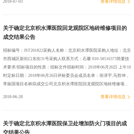
2018-07-03
查看详情信息
1813.398- 注：该项目预算总价应包括控制终端、操作软件、安装、调
试、维保、培训及项目本身所涉及的其他辅助材料费用及税金。五、
技术参数要求（详见谈判文件）六、合格谈判供应商的要求1、 在中
关于确定北京积水潭医院回龙观院区地砖维修项目的
华人民共和国境内注册，具有独立承担民事责任的能力和经营许可，
成交结果公告
向采购人提供货物和服务的法人、其他组织或自然人。2、具有良好的
商业信誉和健全的财务会计制度。3、具有履行合同所必需的设备和专
招标编号：JST201822采购人名称：北京积水潭医院采购人地址：北京
业技术能力。4、有依法缴纳税收和社会保障资金的良好记录。5、近
市西城区新街口东街31号采购人联系方式：石馨 010-58516373简要技
三年内（本项目投标截止期前）在经营活动中没有重大违法记录。6、
术要求/招标项目的性质：招标文件招标时间：2018年06月26日 上午10
按照招标公告要求购买了招标文件。7、符合法律、行政法规规定…
时定标日期：2018年06月26日评标委员会成员名单：张泽宇,马胜坤，
李振国项目名称拟成交公司北京积水潭医院回龙观院区地砖维修项目
北京蓝天庆升热力工程有限公司 北京积水潭医院资产管理处 2018年06
2018-06-28
查看详情信息
月26日
关于确定北京积水潭医院保卫处增加防火门项目的成
交结果公告