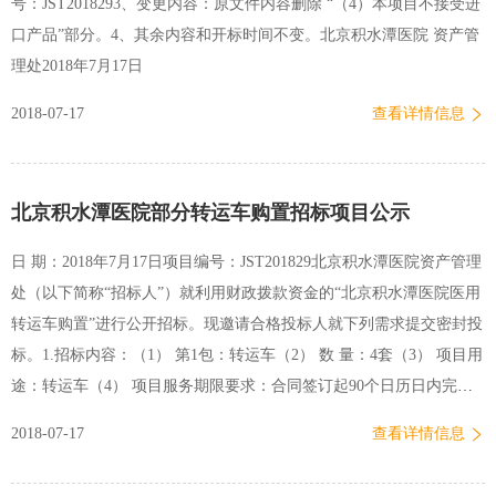
号：JST2018293、变更内容：原文件内容删除 “（4）本项目不接受进
口院区行政楼307会议室公开进行，届时请已经索取拷贝招标文件的各
口产品”部分。4、其余内容和开标时间不变。北京积水潭医院 资产管
位公司代表出席会议，投标文件严格密封,现场开封.逾期递…
理处2018年7月17日
2018-07-17
查看详情信息
北京积水潭医院部分转运车购置招标项目公示
日 期：2018年7月17日项目编号：JST201829北京积水潭医院资产管理
处（以下简称“招标人”）就利用财政拨款资金的“北京积水潭医院医用
转运车购置”进行公开招标。现邀请合格投标人就下列需求提交密封投
标。1.招标内容：（1） 第1包：转运车（2） 数 量：4套（3） 项目用
途：转运车（4） 项目服务期限要求：合同签订起90个日历日内完成
服务（5） 项目实施地点：北京积水潭医院指定地点（6） 分项预算金
2018-07-17
查看详情信息
额：包号货物名称数量（台/套）预算金额(万元人民币)备注1转运车
419.5610新街口院区两台；回龙观院区两台注：1、本次招标，投标人