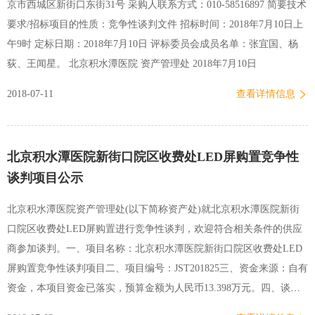
京市西城区新街口东街31号 采购人联系方式：010-58516897 简要技术
保项目。1、背景介绍：本合同将于2018年7月31日到期。2、技术需
要求/招标项目的性质：竞争性谈判文件 招标时间：2018年7月10日上
求：2.1范围：新街口院区6台15KW负压泵。2.2要求：更换…
午9时 定标日期：2018年7月10日 评标委员会成员名单：张宜国、杨
荻、王闻星。 北京积水潭医院 资产管理处 2018年7月10日
2018-07-11
查看详情信息
​北京积水潭医院新街口院区收费处LED屏购置竞争性
谈判项目公示
北京积水潭医院资产管理处(以下简称资产处)就北京积水潭医院新街
口院区收费处LED屏购置进行竞争性谈判，欢迎符合相关条件的供应
商参加谈判。一、项目名称：北京积水潭医院新街口院区收费处LED
屏购置竞争性谈判项目二、项目编号：JST201825三、资金来源：自有
资金，本项目资金已落实，预算金额为人民币13.398万元。四、谈判
内容：详见下表包号名称数量（套）预算金额（万元）备注1LED屏