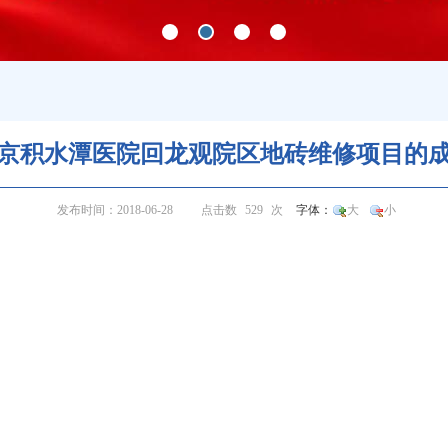
京积水潭医院回龙观院区地砖维修项目的
发布时间：2018-06-28
点击数
529
次
字体：
大
小