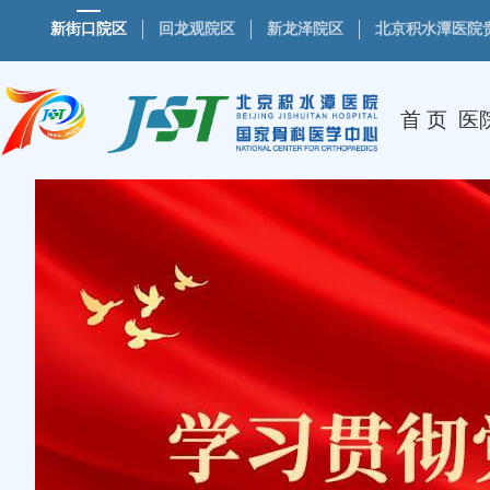
新街口院区
回龙观院区
新龙泽院区
北京积水潭医院
首 页
医