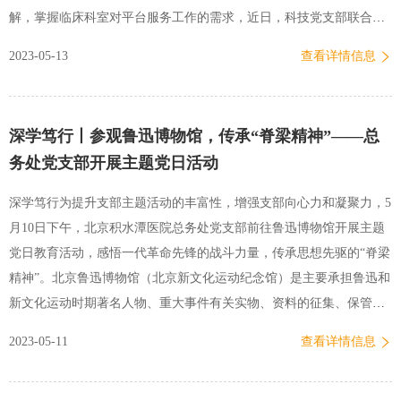
解，掌握临床科室对平台服务工作的需求，近日，科技党支部联合手
外科党支部、妇儿皮科党支部开展以“用好科研平台，助力学科发
2023-05-13
查看详情信息
展”为主题的党日活动。科技党支部、手外科党支部、妇儿皮科党支部
25名党员和积极分子参与了本次联合党支部活动。本次会议首先由科
技党支部书记、科技处处长韦祎同志简要介绍活动的背景和初衷，然
深学笃行丨参观鲁迅博物馆，传承“脊梁精神”——总
后孟祥宇、赵育婧两位同志分别介绍中心实验室功能和研究人员如何
务处党支部开展主题党日活动
利用生物样本库。接下来，手外科党支部书记、主任陈山林同志和妇
儿皮科党支部书记、妇产科主任王永军同志分别从各自科室规划发展
深学笃行为提升支部主题活动的丰富性，增强支部向心力和凝聚力，5
和研究布局方面对中心实验室和生物样本库的布局、使用方法和服务
月10日下午，北京积水潭医院总务处党支部前往鲁迅博物馆开展主题
内容与形式等方面和科技党支部相应的平台老师进行沟通交流。通过
党日教育活动，感悟一代革命先锋的战斗力量，传承思想先驱的“脊梁
本次联合党支部活动，临床科室对创新支撑平台展开了深入的交流…
精神”。北京鲁迅博物馆（北京新文化运动纪念馆）是主要承担鲁迅和
新文化运动时期著名人物、重大事件有关实物、资料的征集、保管、
研究和宣传展示等工作的国家一级博物馆。走进展厅，从鲁迅的手
2023-05-11
查看详情信息
稿、藏书、日记以及信件等文物藏品，可以清楚洞见其思想塑造和变
化过程。鲁迅在仙台求学时学医的笔记以及藤野严九郎在一旁的批