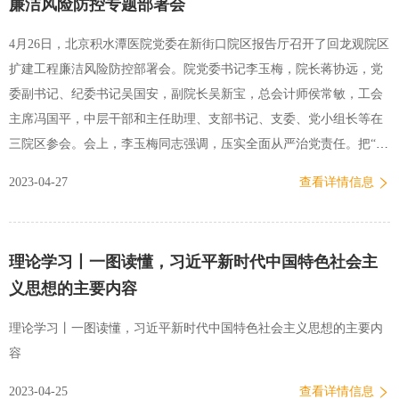
廉洁风险防控专题部署会
学中心、国家区域医疗中心、骨科手术机器人北京市工程研究中心、
国家紧急医学救援基地）、学科发展、回龙观二期扩建工程、人文医
4月26日，北京积水潭医院党委在新街口院区报告厅召开了回龙观院区
院建设等重点工作。会议要求，各分管院领导和责任部门要进一步统
扩建工程廉洁风险防控部署会。院党委书记李玉梅，院长蒋协远，党
一思想、提高站位、强化责任，牢固树立一盘棋思想，统筹安排好各
委副书记、纪委书记吴国安，副院长吴新宝，总会计师侯常敏，工会
项工作，将工作做深、做细、做实，以全面从严治党和党建…
主席冯国平，中层干部和主任助理、支部书记、支委、党小组长等在
三院区参会。会上，李玉梅同志强调，压实全面从严治党责任。把“全
的要求、严的基调、治的理念”落实到全面从严治党体系建设之中，完
2023-04-27
查看详情信息
善全面从严治党主体责任和监督责任同向发力机制，落实职能部门监
管职责，建立统一协调的责任格局。突出强化主体责任，紧盯重大工
程、重点领域和关键环节，以从严治党新成效保障发展高质量。吴国
理论学习丨一图读懂，习近平新时代中国特色社会主
安同志部署相关工作并提出要求，要以习近平新时代中国特色社会主
义思想的主要内容
义思想为指导，深入贯彻落实党的二十大精神和总书记关于党风廉政
建设和反腐败斗争论述。他强调，组织召开回龙观院区扩建工程廉洁
理论学习丨一图读懂，习近平新时代中国特色社会主义思想的主要内
风险防控专题会，目的是加强对回龙观院区扩建工程中权力运行的制
容
约与监督，提升干部职工的廉洁风险防控意识，建立健全廉政风险防
2023-04-25
查看详情信息
控机制。按照院党委关于《回龙观院区扩建工程廉洁风险防控…