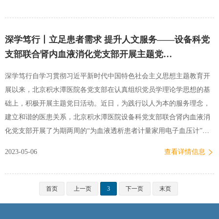
深学笃行丨立足患者需求 提升人文服务——设备科党
支部联合肾内血液消化党支部开展主题党…
深学笃行自学习贯彻习近平新时代中国特色社会主义思想主题教育开
展以来，北京积水潭医院各党支部在认真组织党员学理论学思想的基
础上，积极开展主题党日活动。近日，为践行以人为本的服务理念，
建立和谐的医患关系，北京积水潭医院设备科党支部联合肾内血液消
化党支部开展了为期两周的“为血液透析患者计量家用电子血压计”活
动。今年已是该活动举办的第7个年头，得到了“肾友”们的一致好
2023-05-06
查看详情信息
评。“肾友”们的血压在血液透析间隔期间会慢慢升高，在透析过程中
会慢慢降低，呈周期性波动，需要每天对血压进行监测。经常听到
有“肾友”抱怨，在家测量的血压值和在医院测的相差较大，而居家血
首页
上一页
3
下一页
末页
压水平对于预后的判断又具有非常重要的价值，并非换个新的血压计
就可以解决。因此，“肾友”们的家用电子血压计的准确性就显得尤为