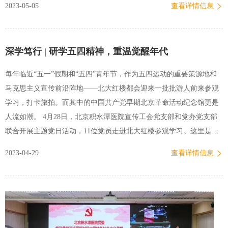
2023-05-05
查看详情信息
每个手术日要做8至10台手术，中山这边的病人量相对少一些。骨科除
了择期手术，还有很多需要急诊手术处理。作为一名医生，…
深学笃行 | 研学五四精神，重温觉醒年代
每年临近“五一”假期和“五四”青年节，作为五四运动的重要策源地和
马克思主义宣传前沿阵地——北大红楼都会迎来一批批游人前来参观
学习，打卡旅拍。而其中的中国共产党早期北京革命活动纪念馆更是
人流如潮。 4月28日，北京积水潭医院宣传工会党支部和党办党支部
联合开展主题党日活动，11位党员走进北大红楼参观学习。这里是中
国革命的起点，也是中国近代史上最早传播马克思主义和民主科学进
2023-04-29
查看详情信息
步思想的重要场所，无数耳熟能详的革命先辈在这里留下过光辉的足
迹。进入红楼，大家立刻被其历史的厚重感和沧桑感所震撼。全体党
员重温了入党誓词，在红楼前合影。合影留念进入纪念馆，一路回顾
了中国救亡图存之路，大家先后来到五四游行筹备室、李大钊图书馆
主任室等地。面对一件件珍贵文物、一张张历史图片、一份份文献资