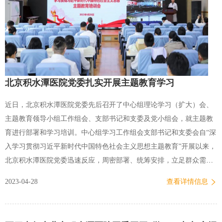
料，不时驻足凝视，感受新文化运动、五四运动那段激荡风云。在这
里，李大钊创建了中国第一个马克思主义研究小组；在这里，青年学
子们发出了“国土不可断送，人民不可低头”的呼喊；在这里，五四精
神成为激励中国人民奋勇前进的精神力量。参观学习通过这次参…
北京积水潭医院党委扎实开展主题教育学习
近日，北京积水潭医院党委先后召开了中心组理论学习（扩大）会、
主题教育领导小组工作组会、支部书记和支委及党小组会，就主题教
育进行部署和学习培训。中心组学习工作组会支部书记和支委会自“深
入学习贯彻习近平新时代中国特色社会主义思想主题教育”开展以来，
北京积水潭医院党委迅速反应，周密部署、统筹安排，立足群众需求
和医院高质量发展，在开展理论学习、谋划调研专题、推动检视整改
2023-04-28
查看详情信息
上坚持“三个突出”靶向发力，力求取得实效。一是突出指导实践，精
心组织。院党委制定了工作方案，成立了领导小组和工作小组，压实
责任；分层制定了具体工作清单（党委18项、院领导个人11项、党支