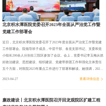
会、发挥作用。第二，医院正着力推进“三中心一基地”（国家骨科…
北京积水潭医院党委召开2023年全面从严治党工作暨
党建工作部署会
近日，北京积水潭医院党委召开了2023年度全面从严治党工作暨党建
工作部署会。院领导班子成员，中层干部、各党支部书记、支委和党
小组长200余人分别在三院区参加了会议。会上，党委书记李玉梅从抓
好政治建设、思想建设、组织建设、党建带群团工作和强化主体责任
五个方面，对医院2023年重点工作进行了部署和解读。她强调，2023
年是全面贯彻落实党的二十大精神的开局之年，是医院全力推进国家
2023-04-27
查看详情信息
骨科医学中心建设的关键之年，院党委将围绕“深入学习贯彻习近平新
时代中国特色社会主义思想，切实推动医院高质量发展”这一中心，着
力建设堪当重任的高素质干部人才队伍，着力强化全面从治党政治责
廉政建设丨北京积水潭医院召开回龙观院区扩建工程
任，统筹推进“一院三区”协同发展、三中心一基地建设（国家骨科医