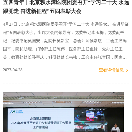
五四青年丨北京积水潭医院团委召开“学习二十大 永远
部5项、党员个人3项），明确工作内容和时限；分别召开党委理论中
跟党走 奋进新征程”五四表彰大会
心组学习（扩大）会、领导小组工作组会、支部书记和支委及党小组
会，组织深入学习，统一思想，明确目标任务。二是突出问题导向，
4月27日，北京积水潭医院团委召开“学习二十大 永远跟党走 奋进新征
精准调研。为扎实推进调研，院党委明确了三条要求。要找准问题，
程”五四表彰大会。出席大会的领导有：党委书记李玉梅，党委副书
聚焦医院高质量发展的短板弱项、群众反映的高频问题和难题，摸清
记、纪委书记吴国安，副院长吴新宝，总会计师侯常敏，工会主席冯
底数，定好调研课题；靶向施策，针对问题深入调研，形成调…
国平，院长助理、门诊部主任陈伟，医务部主任鱼锋，党办主任王
英，教育处处长孙宇庆，科研处处长韦祎，工会主任张宜国，医患办
主任刘诗卉，离退办主任马蕊，急诊科党支部书记关岚，医务部副主
2023-04-28
查看详情信息
任程洋，急诊科护士长刘辉。参会的还有来自全院医、教、研、管等
各个岗位的团干部和青年代表。本次大会由团委书记王含主持。王含
主持大会首先，院党委书记李玉梅对大会的召开表示祝贺，对医院团
员青年致以节日的问候。李书记指出，在过去的几年中，团委组织广
大团员青年紧紧围绕医院中心开展工作，推动人文医院建设，重视青
年人才培养，对团委的工作表示肯定。李书记代表院党委对广大团员
青年提出三点希望。第一，今年是全面贯彻党的二十大精神的开局之
年，也是医院高质量发展的关键之年，希望广大团员青年能把握机