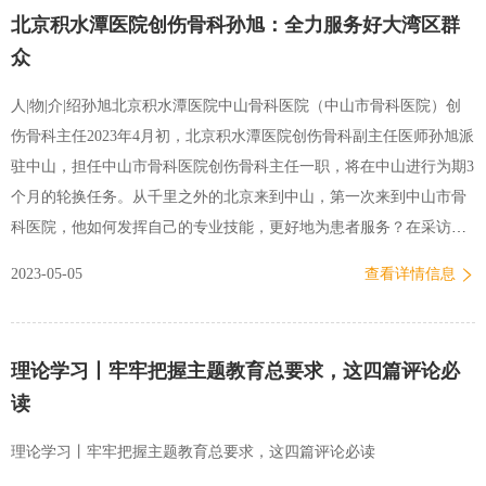
注，生动地再现了当年在语文课本中的所学。主题区域参观完，仿佛
北京积水潭医院创伤骨科孙旭：全力服务好大湾区群
同为见证者，亲历了鲁迅的一生。一代民族脊梁离开了，但民族精神
众
将永存世间。“又为斯民哭健儿”主题最令人动容，此处也是馆内最明
亮的区域。党员们专注地听着讲解，被鲁迅先生用理论武器点燃信念
人|物|介|绍孙旭北京积水潭医院中山骨科医院（中山市骨科医院）创
之火的举动所震撼，为其真挚的家国情怀深深动容。革命斗士播撒的
伤骨科主任2023年4月初，北京积水潭医院创伤骨科副主任医师孙旭派
火种还在燃烧，中国共产党人将坚定初心使命，举起革命先烈用鲜血
驻中山，担任中山市骨科医院创伤骨科主任一职，将在中山进行为期3
和生命铸就的火把，在新时代的道路上勇毅前行。既然选择了远…
个月的轮换任务。从千里之外的北京来到中山，第一次来到中山市骨
科医院，他如何发挥自己的专业技能，更好地为患者服务？在采访
中，孙旭介绍，来到中山已十多天，3个手术病例让他难忘。服务好大
2023-05-05
查看详情信息
湾区群众孙旭是北京积水潭医院创伤骨科副主任医师、医学博士，现
任中华医学会创伤学分会青年委员，北京冬奥会高山滑雪医疗队滑雪
医生。今年2月，他荣获第二届首都卫生健康“未来之星”，并成为首
理论学习丨牢牢把握主题教育总要求，这四篇评论必
届“首都卫生健康青年专家库”成员。2018年，孙旭加入中国高山滑雪
读
医疗队。作为积水潭医院创伤骨科医生，特别是成为中国第一代滑雪
医生，他圆满完成北京冬奥会和冬残奥会的医疗保障任务后，不仅圆
理论学习丨牢牢把握主题教育总要求，这四篇评论必读
了儿时的梦想，更展现了中国医生的勇敢与担当。“在北京那边基本上