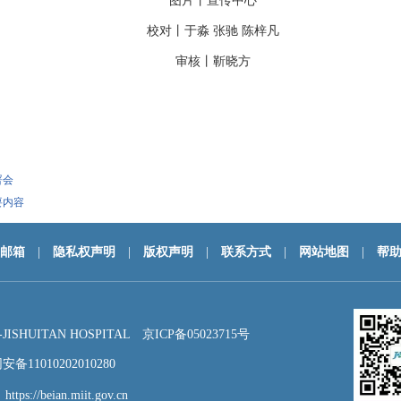
图片丨
宣传中心
校对丨于淼
张驰
陈梓凡
审核丨靳晓方
署会
要内容
邮箱
|
隐私权声明
|
版权声明
|
联系方式
|
网站地图
|
帮
HUITAN HOSPITAL
京ICP备05023715号
备11010202010280
：
https://beian.miit.gov.cn