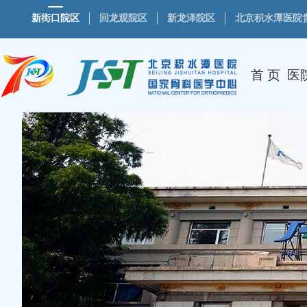
新街口院区
回龙观院区
新龙泽院区
北京积水潭医院
首 页
医