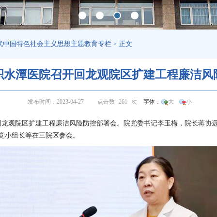
代中国特色社会主义思想主题教育专栏
正文
>
积水潭医院召开回龙观院区扩建工程廉洁风
发布时间：2023-04-27
点击数
261
次
字体：
大
小
回龙观院区扩建工程廉洁风险防控部署会。院党委书记李玉梅，院长
蒋协
党小组长等在三院区参会。