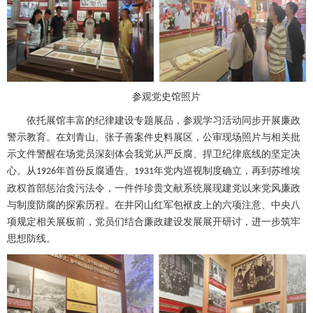
参观党史馆照片
依托展馆丰富的纪律建设专题展品，参观学习活动同步开展廉政
警示教育。在刘青山、张子善案件史料展区，公审现场照片与相关批
示文件警醒在场党员深刻体会我党从严反腐、捍卫纪律底线的坚定决
心。从
年首份反腐通告、
年党内巡视制度确立，再到苏维埃
1926
1931
政权首部惩治贪污法令，一件件珍贵文献系统展现建党以来党风廉政
与制度防腐的探索历程。在井冈山红军包袱皮上的六项注意、中央八
项规定相关展板前，党员们结合廉政建设发展展开研讨，进一步筑牢
思想防线。