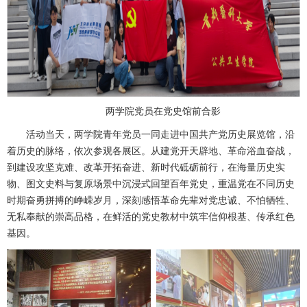
两学院党员在党史馆前合影
活动当天，两学院青年党员一同走进中国共产党历史展览馆，沿
着历史的脉络，依次参观各展区。从建党开天辟地、革命浴血奋战，
到建设攻坚克难、改革开拓奋进、新时代砥砺前行，在海量历史实
物、图文史料与复原场景中沉浸式回望百年党史，重温党在不同历史
时期奋勇拼搏的峥嵘岁月，深刻感悟革命先辈对党忠诚、不怕牺牲、
无私奉献的崇高品格，在鲜活的党史教材中筑牢信仰根基、传承红色
基因。