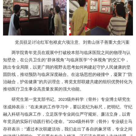
党员驻足讨论红军包袱皮六项注意、刘青山张子善重大贪污案
两学院青年党员在观展中打破校本部与临床医院之间的物理与认
知壁垒，在公共卫生的
“群体视角”与临床医学“个体视角”的交汇中，
跳出专业局限，以更广阔的视野去思考如何构建起守护人民健康的坚
固防线，推动预防与临床深度融合。在这场思想的碰撞中，凝聚了“防
治融合，护佑健康”的共识理念，将党支部联建共建的组织优势转化为
推动医疗卫生事业高质量发展的强大动能。
研究生第一党支部书记、
级外科学（骨外）专业博士研究生
2023
张成帅表示：“在未来的工作学习中，要以党纪为标尺，把明纪、守纪
融入科研与临床工作，立足医学专业岗位严守规矩、廉洁立身，以青
年党员的实际行动践行初心使命。”
级外科学（骨外）专业硕士马
2024
存祥表示：“通过本次联建活动，我们走出了各自的象牙塔，专业之间