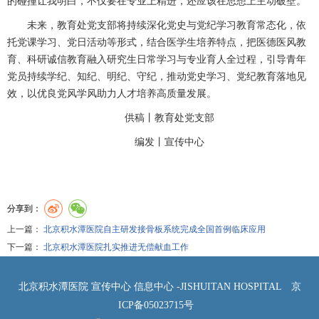
的碰撞让我明白，不仅要在专业上精进，还应该在思想上主动破壁。”
未来，
教育处
党支部将持续深化党史与党纪学习教育常态化，依
托党课学习、党日活动等形式，结合医学生培养特点，把医德医风教
育、科研诚信教育融入研究生日常学习与专业育人全过程，引导青年
党员持续学纪、知纪、明纪、守纪，推动党史学习、党纪教育落地见
效，以优良党风学风助力人才培养高质量发展。
供稿丨
教育处
党支部
编发丨
宣传中心
分享到：
上一篇：
北京积水潭医院自主研发接骨板系统完成全国首例临床应用
下一篇：
北京积水潭医院扎实推进无偿献血工作
北京积水潭医院 宣传中心 信息中心 -JISHUITAN HOSPITAL
京
ICP备05023715号