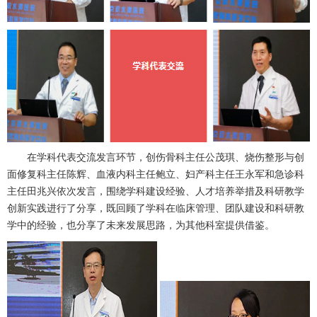
在学科代表交流发言环节，
创伤骨科
主任
公茂琪
、
烧伤整形
与创
面修复科主任
陈辉
、
血液内科
主任
鲍立
、
妇产科
主任
王永军
和
急诊科
主任
田兆兴
依次发言，围绕学科建设经验、人才培养举措及科研教学
创新实践进行了分享，既回顾了学科在临床管理、团队建设和科研教
学中的经验，也分享了未来发展思路，为其他科室提供借鉴。