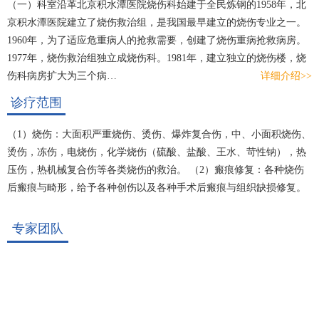
（一）科室沿革北京积水潭医院烧伤科始建于全民炼钢的1958年，北
京积水潭医院建立了烧伤救治组，是我国最早建立的烧伤专业之一。
1960年，为了适应危重病人的抢救需要，创建了烧伤重病抢救病房。
1977年，烧伤救治组独立成烧伤科。1981年，建立独立的烧伤楼，烧
伤科病房扩大为三个病…
详细介绍>>
诊疗范围
（1）烧伤：大面积严重烧伤、烫伤、爆炸复合伤，中、小面积烧伤、
烫伤，冻伤，电烧伤，化学烧伤（硫酸、盐酸、王水、苛性钠），热
压伤，热机械复合伤等各类烧伤的救治。 （2）瘢痕修复：各种烧伤
后瘢痕与畸形，给予各种创伤以及各种手术后瘢痕与组织缺损修复。
（3）难治性创面：各种创面包括难治性创面、复杂性创面（创伤性创
面、皮肤剥脱伤、骨及关节外露、骨髓炎创面、放射性溃疡、褥疮、
专家团队
糖尿病溃疡、医源性创面等）的诊疗。 同时，承担重特大事件（成批
烧伤、爆炸伤、地震伤等）的应急救援、抢救、会诊、治疗等任务。