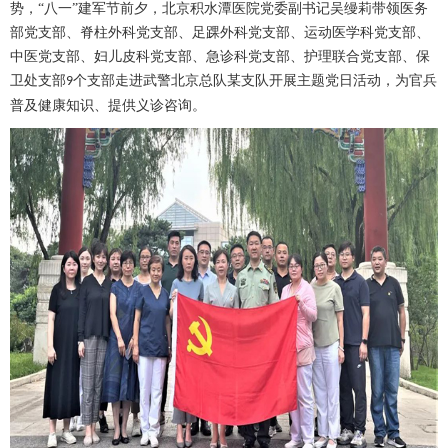
势，
“八一”建军节前夕，北京积水潭医院党委副书记吴缦莉带领
医务
部
党支部、
脊柱外科
党支部、
足踝外科
党支部、
运动医学科
党支部、
中医党支部、妇儿皮科党支部、
急诊科
党支部、护理联合党支部、保
卫处支部
个支部走进武警北京总队某支队开展主题党日活动，为官兵
9
普及健康知识、提供义诊咨询。