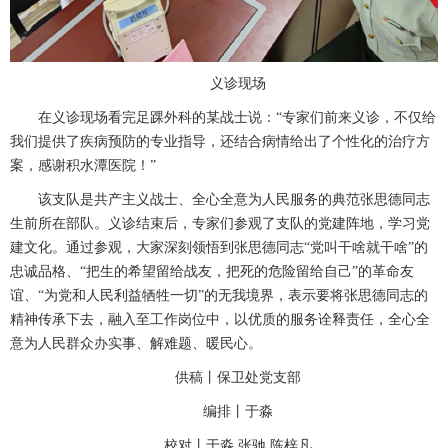
义诊现场
在义诊现场看完
足踝外科
的某战士说：
“专家们前来义诊，不仅给
我们提供了疾病预防的专业指导，还结合病情给出了个性化的治疗方
案，感谢积水潭医院！”
该支队是共产主义战士、全心全意为人民服务的典范张思德同志
生前所在部队。义诊结束后，专家们参观了支队的党建阵地，学习党
建文化。通过参观，大家深刻领悟到张思德同志
“党叫干啥就干啥”的
忠诚品格、“把生的希望留给战友，把死的危险留给自己”的革命友
谊、“为党和人民利益牺牲一切”的无我境界，表示要将张思德同志的
精神传承下去，融入至工作岗位中，以优质的服务诠释责任，全心全
意为人民群众办实事、解难题、暖民心。
供稿丨保卫处党支部
编排丨于淼
校对丨于淼
张驰
陈梓凡