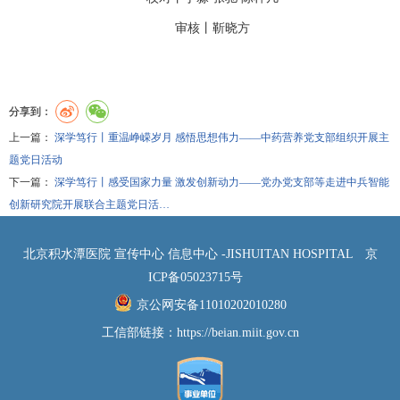
审核丨靳晓方
分享到：
上一篇：
深学笃行丨重温峥嵘岁月 感悟思想伟力——中药营养党支部组织开展主
题党日活动
下一篇：
深学笃行丨感受国家力量 激发创新动力——党办党支部等走进中兵智能
创新研究院开展联合主题党日活…
北京积水潭医院 宣传中心 信息中心 -JISHUITAN HOSPITAL
京
ICP备05023715号
京公网安备11010202010280
工信部链接：
https://beian.miit.gov.cn