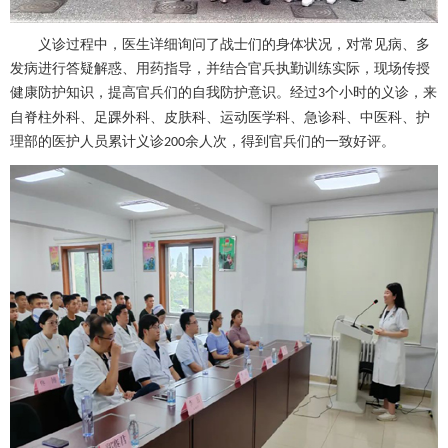
义诊过程中，医生详细询问了战士们的身体状况，对常见病、多
发病进行答疑解惑、用药指导，并结合官兵执勤训练实际，现场传授
健康防护知识，提高官兵们的自我防护意识。经过
个小时的义诊，来
3
自
脊柱外科
、
足踝外科
、皮肤科、
运动医学科
、
急诊科
、
中医科
、
护
理部
的医护人员累计义诊
余人次，得到官兵们的一致好评。
200