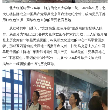
北大红楼建于
年，前身为北京大学第一院。
年
月，北
1916
2021
10
大红楼挂牌成立中国共产党早期北京革命活动纪念馆，成为党员干部
用好红色资源、延续红色血脉的重要教育基地。
从红楼的中门进入，
“光辉伟业 红色序章”主题展的标题映入眼
帘。展览分为“经历近代各种力量救亡图存探索的失败，工人阶级开始
登上历史舞台”“唤起民族觉醒，构筑新文化运动的中心”“高举爱国旗
帜，形成五四运动的策源地”“播撒革命火种，打造马克思主义在中国
早期传播的主阵地”“酝酿和筹建中国共产党，铸就党的主要孕育地之
一”“不忘初心，牢记使命”
个部分，共展出
多件珍贵文物史料，
6
1000
描绘出一幅幅波澜壮阔的历史画卷。