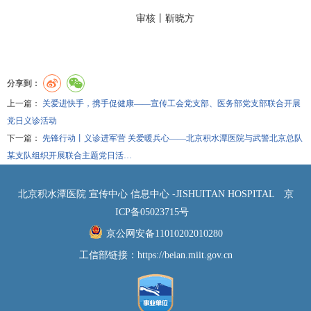
审核丨靳晓方
分享到：
上一篇：
关爱进快手，携手促健康——宣传工会党支部、医务部党支部联合开展
党日义诊活动
下一篇：
先锋行动丨义诊进军营 关爱暖兵心——北京积水潭医院与武警北京总队
某支队组织开展联合主题党日活…
北京积水潭医院 宣传中心 信息中心 -JISHUITAN HOSPITAL
京
ICP备05023715号
京公网安备11010202010280
工信部链接：
https://beian.miit.gov.cn