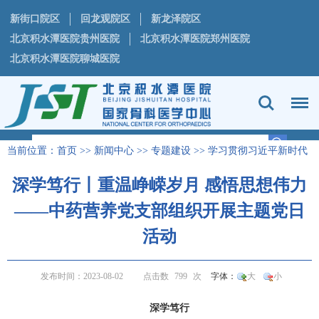
新街口院区
回龙观院区
新龙泽院区
北京积水潭医院贵州医院
北京积水潭医院郑州医院
北京积水潭医院聊城医院
当前位置：
首页
>>
新闻中心
>>
专题建设
>>
学习贯彻习近平新时代
中国特色社会主义思想主题教育专栏
正文
>
深学笃行丨重温峥嵘岁月 感悟思想伟力
——中药营养党支部组织开展主题党日
活动
发布时间：2023-08-02
点击数
799
次
字体：
大
小
深学笃行