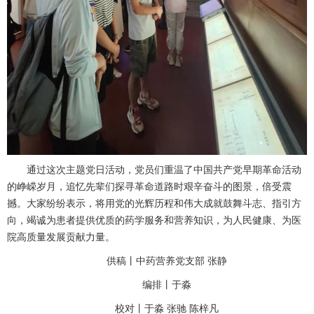
通过这次主题党日活动，党员们重温了中国共产党早期革命活动
的峥嵘岁月，追忆先辈们探寻革命道路时艰辛奋斗的图景，倍受震
撼。大家纷纷表示，将用党的光辉历程和伟大成就鼓舞斗志、指引方
向，竭诚为患者提供优质的药学服务和营养知识，为人民健康、为医
院高质量发展贡献力量。
供稿丨中药营养党支部
张静
编排丨于淼
校对丨于淼
张驰
陈梓凡