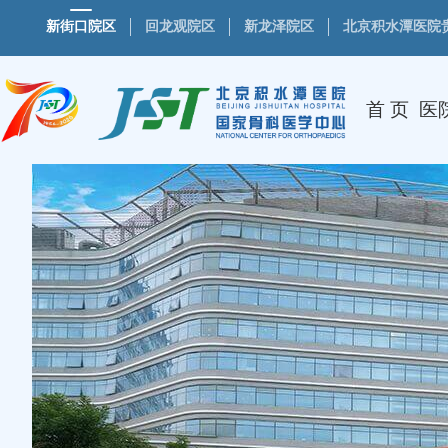
新街口院区
回龙观院区
新龙泽院区
北京积水潭医院
首 页
医