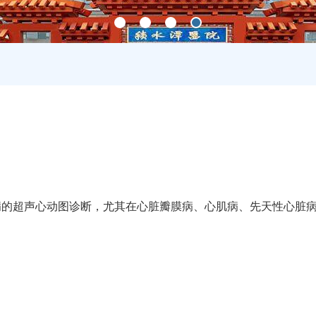
病的超声心动图诊断，尤其在心脏瓣膜病、心肌病、先天性心脏