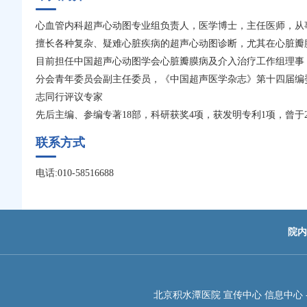
心血管内科超声心动图专业组负责人，医学博士，主任医师，从
擅长各种复杂、疑难心脏疾病的超声心动图诊断，尤其在心脏瓣
目前担任中国超声心动图学会心脏瓣膜病及介入治疗工作组理事
分会青年委员会副主任委员，《中国超声医学杂志》第十四届编委会编委等，受邀为Echocardiog
志同行评议专家
先后主编、参编专著18部，科研获奖4项，获发明专利1项，曾于
联系方式
电话:010-58516688
院内
北京积水潭医院 宣传中心 信息中心 -JIS