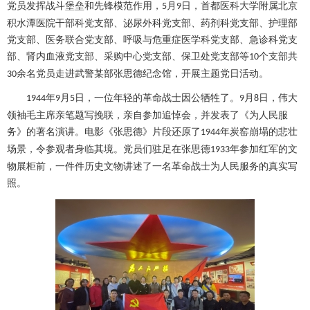
党员发挥战斗堡垒和先锋模范作用，
月
日，首都医科大学附属北京
5
9
积水潭医院干部科党支部、
泌尿外科
党支部、药剂科党支部、
护理部
党支部、医务联合党支部、
呼吸与危重症医学科
党支部、
急诊科
党支
部、肾内血液党支部、采购中心党支部、保卫处党支部等
个支部共
10
余名党员走进武警某部张思德纪念馆，开展主题党日活动。
30
年
月
日，一位年轻的革命战士因公牺牲了。
月
日，伟大
1944
9
5
9
8
领袖毛主席亲笔题写挽联，亲自参加追悼会，并发表了《为人民服
务》的著名演讲。电影《张思德》片段还原了
年炭窑崩塌的悲壮
1944
场景，令参观者身临其境。党员们驻足在张思德
年参加红军的文
1933
物展柜前，一件件历史文物讲述了一名革命战士为人民服务的真实写
照。