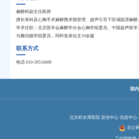
麻醉科副主任医师
擅长骨科及心胸手术麻醉围术期管理、超声引导下区域阻滞麻醉
学术任职：北京医学会麻醉学分会心胸学组委员、中国超声医学
与脑功能学组委员，同时发表论文10余篇
联系方式
电话:010-58516688
院内
北京积水潭医院 宣传中心 信息中心 -JIS
京公网安
工信部链接