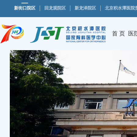
新街口院区
回龙观院区
新龙泽院区
北京积水潭医院
首 页
医