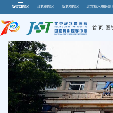
新街口院区
回龙观院区
新龙泽院区
北京积水潭医院
首 页
医