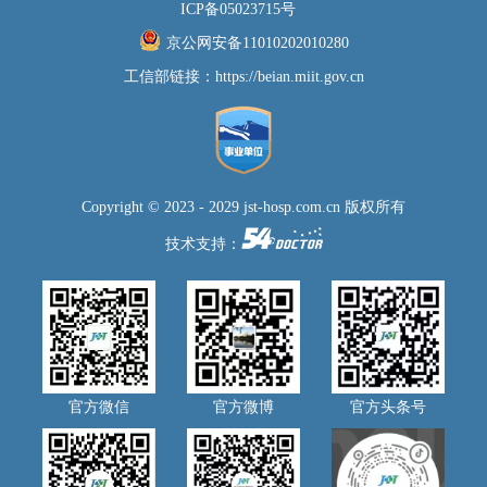
ICP备05023715号
自然人；（2）符合《中华人民共和国政府采购法》第二十二条规定：
京公网安备11010202010280
①具有独立承担民事责任的能力；②具有良好的商业信誉和健全的财
工信部链接：
https://beian.miit.gov.cn
务会计制度；③具有履行合同所必需的设备和专业技术能力…
Copyright © 2023 - 2029 jst-hosp.com.cn 版权所有
技术支持：
官方微信
官方微博
官方头条号