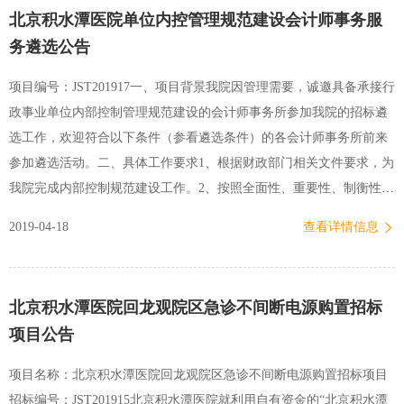
北京积水潭医院单位内控管理规范建设会计师事务服
务遴选公告
项目编号：JST201917一、项目背景我院因管理需要，诚邀具备承接行
政事业单位内部控制管理规范建设的会计师事务所参加我院的招标遴
选工作，欢迎符合以下条件（参看遴选条件）的各会计师事务所前来
参加遴选活动。二、具体工作要求1、根据财政部门相关文件要求，为
我院完成内部控制规范建设工作。2、按照全面性、重要性、制衡性、
适应性的工作原则开展内部控制规范建设，保证单位经济活动合法合
2019-04-18
查看详情信息
规，资产安全和使用，财务信息真实完整，有效预防腐败，防范舞
弊，提高公共服务效率内控目标。3、内部控制的工作任务包括：通过
组织机构完善、职能分工明确、归口管理、三权分离等，将对各经济
北京积水潭医院回龙观院区急诊不间断电源购置招标
事项的管理固化到具体的业务管理中。具体是：（1）预算业务控制。
项目公告
建立健全预算编制、审批、执行、决算与评价等预算内部管理制度；
建立内部预算编制、预算执行、资产管理、人事管理等部门或岗位的
项目名称：北京积水潭医院回龙观院区急诊不间断电源购置招标项目
沟通协调机制，提高预算编制的科学性；建立预算执行分析机制等。
招标编号：JST201915北京积水潭医院就利用自有资金的“北京积水潭