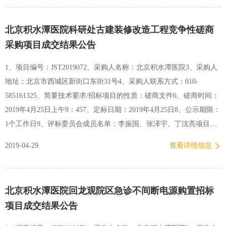
10、请中标公司于公示期结束后3个工作日内前来北京积水潭医院资产
管理处001办公室领取中标通知书，逾期不取者，视为自动放弃中标。
北京积水潭医院科研处古建装修改造工程竞争性磋商
11、依据有关规定，对中标公告有异议的投标供应商，可在中标公告
采购项目成交结果公告
发布之日起7个工作日内，以书面形式向我部门提出质疑。 北京积水
潭医院资产管理处2019年4月26日
1、项目编号：JST2019072、采购人名称：北京积水潭医院3、采购人
地址：北京市西城区新街口东街31号4、采购人联系方式：010-
585161325、简要技术要求/招标项目的性质：磋商文件6、磋商时间：
2019年4月25日上午9：457、定标日期：2019年4月25日8、公示期限：
1个工作日9、评标委员会成员名单：李振国、张泽宇、丁沈亮项目名
称服务范围拟成交供应商北京积水潭医院科研处古建装修改造工程竞
2019-04-29
查看详情信息
争性磋商采购项目新街口院区北京建工远大建设工程有限公司10、请
成交公司于公示期结束后3个工作日内前来北京积水潭医院资产管理处
016办公室领取中标通知书，逾期不取者，视为自动放弃中标。11、依
北京积水潭医院回龙观院区急诊不间断电源购置招标
据有关规定，对中标公告有异议的投标供应商，可在中标公告发布之
项目成交结果公告
日起7个工作日内，以书面形式向我部门提出质疑。 北京积水潭医院
资产管理处2019年4月29日