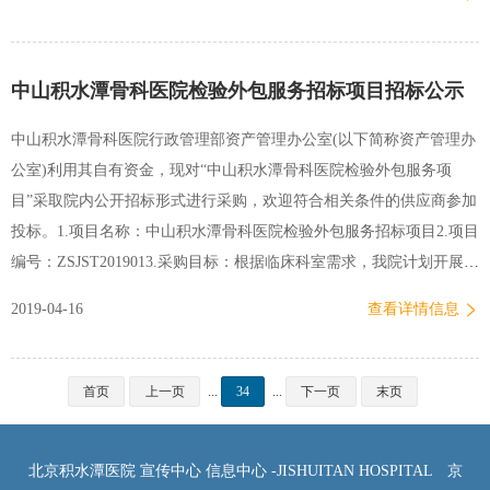
同的记录，具有良好资金、财务状况的法人实体；3、供应商不得为列
入失信被执行人、重大税收违法案件当事人名单、政府采购严重违法
失信行为记录名单的供应商；没有处于被责令停业、投标资格被取
中山积水潭骨科医院检验外包服务招标项目招标公示
消、财产被接管冻结破产状态。4、必须由法定代表人或授权委托代理
人参加招标。六、其他1、有兴趣的单位可到我部门取得进一步的信息
中山积水潭骨科医院行政管理部资产管理办公室(以下简称资产管理办
和查阅文件。2、可从2019年4月18日起至2019年4月24日每天8:30—
公室)利用其自有资金，现对“中山积水潭骨科医院检验外包服务项
11：00, 13：30—16：00（工作日，北京时间）在北京积水潭医院新街
目”采取院内公开招标形式进行采购，欢迎符合相关条件的供应商参加
口院区资产管理处登记索取招标文件。领取地点：北京市西城区新街
投标。1.项目名称：中山积水潭骨科医院检验外包服务招标项目2.项目
口东街31号，北京积水潭医院中楼地下一层资产管理处016办公室…
编号：ZSJST2019013.采购目标：根据临床科室需求，我院计划开展一
批实验室检测项目，并经医院内部决策机构批准将以下实验室检测项
2019-04-16
查看详情信息
目（详见招标文件要求）实行委托外包服务。中标企业应承诺收费标
准应低于当地现行最新版非营利性医疗机构医疗服务价格标准，且不
附加任何其他费用。4.采购内容：详见第六章服务内容及需求5.服务期
首页
上一页
...
34
...
下一页
末页
限：预计三年，如通过当年供货商考核，可续签次年供货合同。6. 投
标人资格条件：（1）投标人应为在中华人民共和国境内合法注册、无
北京积水潭医院 宣传中心 信息中心 -JISHUITAN HOSPITAL
京
外资投资或持股情形、能够独立承担民事责任的法人、其他组织或者