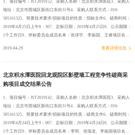
1、项目编号：JST2019152、采购人名称：北京积水潭医院3、采购人
地址：北京市西城区新街口东街31号4、采购人联系方式：010-
585161325、简要技术要求/招标项目的性质：招标文件6、磋商时间：
2019年4月25日上午8：307、定标日期：2019年4月25日8、公示期限：
1个工作日9、评标委员会成员名单：张泽宇、李振国、王睿项目名称
服务范围拟成交供应商北京积水潭医院回龙观院区急诊不间断电源购
2019-04-29
查看详情信息
置招标项目回龙观院区北京天诚腾达电子技术有限公司10、请成交公
司于公示期结束后3个工作日内前来北京积水潭医院资产管理处016办
公室领取中标通知书，逾期不取者，视为自动放弃中标。11、依据有
北京积水潭医院回龙观院区影壁墙工程竞争性磋商采
关规定，对中标公告有异议的投标供应商，可在中标公告发布之日起7
购项目成交结果公告
个工作日内，以书面形式向我部门提出质疑。 北京积水潭医院资产管
理处2019年4月29日
1、项目编号：JST2019142、采购人名称：北京积水潭医院3、采购人
地址：北京市西城区新街口东街31号4、采购人联系方式：010-
585161325、简要技术要求/招标项目的性质：磋商文件6、磋商时间：
2019年4月24日上午9：007、定标日期：2019年4月24日8、公示期限：
1个工作日9、评标委员会成员名单：李明、张瑞龙、李振国项目名称