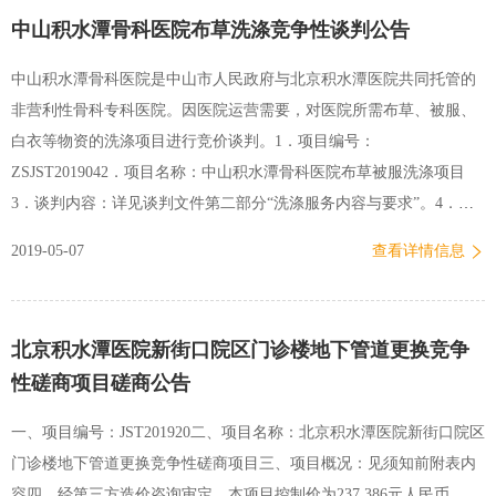
合同所必需的设备和专业技术能力；4.2.4 有依法缴纳税收和社会保障
中山积水潭骨科医院布草洗涤竞争性谈判公告
资金的良好记录；4.2.5 参加政府采购活动前三年内，在经营活动中没
有重大违法记录；4.2.6 法律、行政法规规定的其他条件。4.3近三年
中山积水潭骨科医院是中山市人民政府与北京积水潭医院共同托管的
内（2016年5月起至投标截止之日）在经营活动中没有重大违法记录。
非营利性骨科专科医院。因医院运营需要，对医院所需布草、被服、
被“信用中国”网站、“中国政府采购网”网站列入失信被执行人、重大
白衣等物资的洗涤项目进行竞价谈判。1．项目编号：
税收违法案件当事人名单、政府采购严重违法失信行为记录名单的，
ZSJST2019042．项目名称：中山积水潭骨科医院布草被服洗涤项目
不得参加投标。4.4具备国家消防主管部门颁发的…
3．谈判内容：详见谈判文件第二部分“洗涤服务内容与要求”。4．服
务时间：中标企业接到中标通知书试洗半年后，通过医院初步考核后
2019-05-07
查看详情信息
方可正式签署合同，每年底须通过医院年度正式考核后方可续签次年
合同。正式合同执行期限一般为三年。5．资格要求：投标单位需满足
下述基本要求5.1投标单位应为具有本项目要求的服务或实施能力，符
北京积水潭医院新街口院区门诊楼地下管道更换竞争
合、承认并承诺履行本文件各项规定的国内法人和其他组织。5.2具有
性磋商项目磋商公告
排放污染物许可证明（以投标文件所附复印件为证明材料）；具有医
疗洗涤ISO9001-2015质量管理认证（提供证书复印件加盖公章）；5.3
一、项目编号：JST201920二、项目名称：北京积水潭医院新街口院区
具有医院洗涤服务案例（以合同及验收报告为准）。5.4具有履行合同
门诊楼地下管道更换竞争性磋商项目三、项目概况：见须知前附表内
所必需的设备和专业技术能力。5.5 公司日洗涤能力3万件（含）以上
容四、经第三方造价咨询审定，本项目控制价为237,386元人民币。