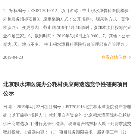
包：服务类，服务范围：各种医疗物业服务、后勤服务等招标采购的
1、招标编号：ZSJST2019012、项目名称：中山积水潭骨科医院检验
招标代理工作。 （二）服务方式 在我院有关部门监督下随机抽取入围
外包服务招标项目3、原定采购方式：公开招标4、现采购方式：竞争
公司进行签约委托代理。 三、入围公司数量 第一包 设备及耗材类的
性谈判5、变更原因：截止到2019年4月23日9时，参加本项目投标的企
入围公司1家； 第二包…
业不足三家。6、谈判时间： 2019年5月6日上午9:00。7、其他：公示
期为3天。地点不变。 中山积水潭骨科医院行政管理部资产管理办公
室2019年4月23日
2019-04-23
查看详情信息
北京积水潭医院办公耗材供应商遴选竞争性磋商项目
公示
日 期：2019年4月22日项目编号：JST201916北京积水潭医院资产管理
处（以下简称“招标人”）就利用自有资金的“北京积水潭医院办公耗材
供应商遴选项目”进行竞争性磋商。现邀请合格投标人就下列需求提交
密封投标。1.遴选内容：（1）项目服务期限要求：服务期三年（2）