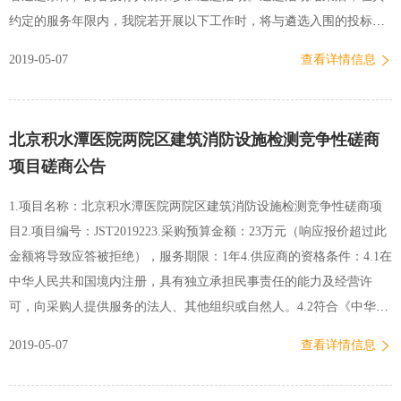
约定的服务年限内，我院若开展以下工作时，将与遴选入围的投标人
签订服务合同。二、遴选要求（一）服务内容：1.资产评估公司在接
2019-05-07
查看详情信息
受北京积水潭医院委托后，按北京积水潭医院要求及时推进科技成果
资产评估工作，按照资产评估目的，依据国家颁布的有关法规的规
定，客观公正､真实科学地对其现时价值进行评定和估算｡2.注册资产
北京积水潭医院两院区建筑消防设施检测竞争性磋商
评估师遵守相关法律､法规，对资产评估对象在评估基准日特定目的下
项目磋商公告
的价值进行分析､估算并发表专业意见｡为甲方提供相关资产评估的政
策、法律、财务的建议和咨询等；3.资产评估公司应向北京积水潭医
1.项目名称：北京积水潭医院两院区建筑消防设施检测竞争性磋商项
院提供优质服务｡除按合同约定的服务内容外，对北京积水潭医院要求
目2.项目编号：JST2019223.采购预算金额：23万元（响应报价超过此
的临时任务，应尽力提供协助或服务，如无条件配合有关部门对评估
金额将导致应答被拒绝），服务期限：1年4.供应商的资格条件：4.1在
报告以及评估有关的检查､审计等工作｡4、办理双方商定的其他资产…
中华人民共和国境内注册，具有独立承担民事责任的能力及经营许
可，向采购人提供服务的法人、其他组织或自然人。4.2符合《中华人
民共和国政府采购法》第二十二条之规定4.2.1 具有独立承担民事责任
2019-05-07
查看详情信息
的能力；4.2.2遵守国家有关法律、法规、规章和北京市政府采购有关
的规章，具有良好的商业信誉和健全的财务会计制度；4.2.3 具有履行