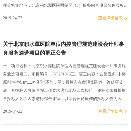
项目实施地点：北京积水潭医院两院区（3）服务内容项目名称服务期
限服务范围北京积水潭医院办公耗材供应商遴选竞争性磋商项目三年
2019-04-22
查看详情信息
两院区注：供应商须以包为单位对该包中的全部内容进行响应，不得
拆分，不完整的报价将被拒绝。竞争性磋商及评审、推荐成交供应商
以包为单位。2. 项目审批情况：本项目已获得医院相关部门审批。3.
关于北京积水潭医院单位内控管理规范建设会计师事
磋商文件的获取：（1）获取方式：有意愿的投标人按照本公告在工作
务服务遴选项目的更正公告
时间内来院登记并拷取文件。本项目磋商文件不向投标人提供纸质磋
商文件，可采用邮箱发放方式，也可自带U盘，报名登记时复制磋商
一、项目名称：北京积水潭医院单位内控管理规范建设会计师事务服
文件。未有效登记的企业不得参加投标。（2）获取时间：2019年4月
务遴选项目二、项目编号：JST201916三、更正内容：在第五条“中标
22日至2019年4月26日下午16：00止。每天9：00～11：30，13：30～
原则”中增加“二次报价”环节，即：投标人在做现场陈述、答疑环节
16：00（工作日，北京时间）（3）获取地点：北京市西…
后，各投标人可依医院工作要求进行现场二次报价，评标专家将根据
各投标人各项因素进行综合评审，以综合评价最佳的投标人作为入围
供应商。四、其他无。北京积水潭医院 资产管理处2019年4月22日
2019-04-22
查看详情信息