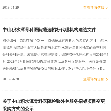
服务范围拟成交供应商北京积水潭医院回龙观院区影壁墙工程竞争性
2019-04-29
查看详情信息
磋商采购项目回龙观院区北京建工远大建设工程有限公司10、请成交
公司于公示期结束后3个工作日内前来北京积水潭医院资产管理处016
办公室领取中标通知书，逾期不取者，视为自动放弃中标。11、依据
中山积水潭骨科医院遴选招标代理机构遴选文件
有关规定，对中标公告有异议的投标供应商，可在中标公告发布之日
起7个工作日内，以书面形式向我部门提出质疑。北京积水潭医院资产
招标编号：ZSJST201902 一、遴选招标代理机构的考察内容 中山积水
管理处2019年4月29日
潭骨科医院是中山市人民政府与北京积水潭医院共同托管的非营利性
骨科专科医院。因我院运营管理需要，诚邀招标代理机构入围2019年5
月-2022年5月期间代理我院装修改造以及各种后勤服务、医疗设备或
医用耗材以及各类物资等项目的招标工作，欢迎符合以下条件（参看
遴选条件）的招标代理机构前来参加遴选活动。遴选活动结束后，我
2019-04-28
查看详情信息
院今后将选择符合条件的招标代理机构承接我院的招标代理工作。在
其约定的服务年限内，我院若需开展以上招标工作时，将按不同类别
与专业从入围的招标代理机构中随机抽取。 二、入围公司服务范围及
关于中山积水潭骨科医院检验外包服务招标项目变更
方式 （一）服务范围 第一包：设备及耗材类，服务范围：负责我院的
采购方式的公示
医疗设备或其他设备、医用耗材、各类物资的招标代理工作； 第二