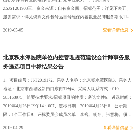
许可等代理事务；3、提供专利检索、分析服务，包括查新检索、无效
ZSJST201903三、资金来源：自有资金四、招标范围：详见下表五、
检索、侵权检索、技术主题检索、专利相关人检索、科技查新检…
服务需求：详见谈判文件包号品目号维保内容数量品牌服务期限11-1
24台直梯，2台扶梯26蒂森克虏伯3年（每年通过考核后，方可续签合
2019-05-05
查看详情信息
同) 六、技术参数要求（详见谈判文件）七、谈判项目简要说明本次
竞争性谈判适用于谈判文件中的采购项目。八、合格的谈判供应商合
格的谈判供应商应具备：法人营业执照；税务登记证书；组织机构编
北京积水潭医院单位内控管理规范建设会计师事务服
码证；法定代表人授权书；体现本企业质量体系的证明文件；中华人
务遴选项目中标结果公告
民共和国特种设备安装改造维修许可证（电梯）A级资质；电梯原厂
维保资格的认可或授权，并提供相关证明文件；报价维保人员应持有
1、项目编号：JST2019172、采购人名称：北京积水潭医院3、采购人
关部门核发的特种（电工）作业证和特种设备作业证。参加本次采购
地址：北京市西城区新街口东街31号4、采购人联系方式：010-
活动前三年内，在经营活动中没有重大违法记录的声明。参加类似谈
585168975、简要技术要求/招标项目的性质：遴选文件6、遴选时间：
判的成功案例；具有良好的商业信誉和健全的财务会计制度；供应商
2019年4月26日下午14：007、定标日期：2019年4月26日8、公示期
提供的设…
限：1个工作日9、评标委员会成员名单：李巍、杨冬、张意梅。项目
名称服务期中标供应商北京积水潭医院单位内控管理规范建设会计师
2019-04-29
查看详情信息
事务服务遴选项目按合同要求北京中天恒会计师事务所有限责任公司