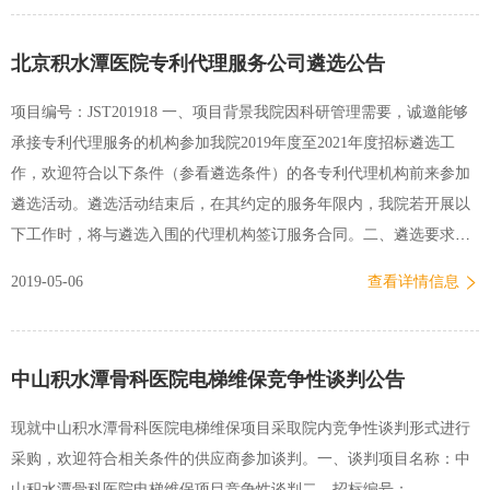
北京积水潭医院专利代理服务公司遴选公告
项目编号：JST201918 一、项目背景我院因科研管理需要，诚邀能够
承接专利代理服务的机构参加我院2019年度至2021年度招标遴选工
作，欢迎符合以下条件（参看遴选条件）的各专利代理机构前来参加
遴选活动。遴选活动结束后，在其约定的服务年限内，我院若开展以
下工作时，将与遴选入围的代理机构签订服务合同。二、遴选要求
（一）专利代理机构服务内容序号类别分项1国内专利申请及资助办理
2019-05-06
查看详情信息
发明专利2实用新型3外观专利4著录事项变更5年费等官费代缴免费服
务6专利复审发明专利实用新型外观专利7优先审查发明专利实用新型
外观专利8专利权利恢复9专利证书副本10专利登记簿副本11著作权登
中山积水潭骨科医院电梯维保竞争性谈判公告
记12商标注册13PCT 国 际 专 利 入围专利代理服务机构主要服务职责
为协助甲方处理日常专利事务，包括：1、委托国内外专利事务服务，
现就中山积水潭骨科医院电梯维保项目采取院内竞争性谈判形式进行
包括专利申请、初步审查、实质审查、授权手续和专利权维持等的代
采购，欢迎符合相关条件的供应商参加谈判。一、谈判项目名称：中
理事务；2、提供著作权事务服务，包括著作权的申请、变更、转让、
山积水潭骨科医院电梯维保项目竞争性谈判二、招标编号：