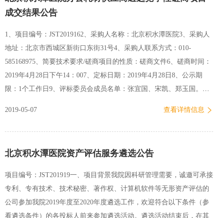
成交结果公告
1、项目编号：JST2019162、采购人名称：北京积水潭医院3、采购人
地址：北京市西城区新街口东街31号4、采购人联系方式：010-
585168975、简要技术要求/磋商项目的性质：磋商文件6、磋商时间：
2019年4月28日下午14：007、定标日期：2019年4月28日8、公示期
限：1个工作日9、评标委员会成员名单：张宜国、宋凯、郑玉国。项
目名称服务期成交供应商北京积水潭医院办公耗材供应商遴选竞争性
2019-05-07
查看详情信息
磋商项目三年北京联德通达科技有限公司10、请成交公司于公示期结
束后3个工作日内前来北京积水潭医院资产管理处001办公室领取成交
通知书，逾期不取者，视为自动放弃成交。11、依据有关规定，对成
北京积水潭医院资产评估服务遴选公告
交公告有异议的投标供应商，可在成交公告发布之日起7个工作日内，
以书面形式向我部门提出质疑。 北京积水潭医院资产管理处2019年4
项目编号：JST201919一、项目背景我院因科研管理需要，诚邀可承接
月28日
专利、专有技术、技术秘密、著作权、计算机软件等无形资产评估的
公司参加我院2019年度至2020年度遴选工作，欢迎符合以下条件（参
看遴选条件）的各投标人前来参加遴选活动。遴选活动结束后，在其