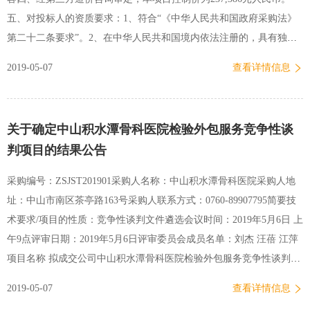
的。5.6项目主要管理人员和主要专业技术人员有专业技术证书，公司
五、对投标人的资质要求：1、符合“《中华人民共和国政府采购法》
有相关的岗…
第二十二条要求”。2、在中华人民共和国境内依法注册的，具有独立
承担民事责任能力，遵守国家法律法规，具有良好信誉，具有履行合
2019-05-07
查看详情信息
同能力和良好的履行合同的记录，具有良好资金、财务状况的法人实
体。3、供应商不得为列入失信被执行人、重大税收违法案件当事人名
单、政府采购严重违法失信行为记录名单的供应商；没有处于被责令
关于确定中山积水潭骨科医院检验外包服务竞争性谈
停业、投标资格被取消、财产被接管冻结破产状态。4、必须由法定代
判项目的结果公告
表人或授权委托代理人参加招标。六、其他1、有兴趣的单位可到我部
门取得进一步的信息和查阅文件。2、可从2019年5月7日起至2019年5
采购编号：ZSJST201901采购人名称：中山积水潭骨科医院采购人地
月13日每天8:30—11：00, 13：30—16：00（工作日，北京时间）在北
址：中山市南区茶亭路163号采购人联系方式：0760-89907795简要技
京积水潭医院新街口院区资产管理处登记索取招标文件。领取地点：
术要求/项目的性质：竞争性谈判文件遴选会议时间：2019年5月6日 上
北京市西城区新街口东街31号，北京积水潭医院中楼地下…
午9点评审日期：2019年5月6日评审委员会成员名单：刘杰 汪蓓 江萍
项目名称 拟成交公司中山积水潭骨科医院检验外包服务竞争性谈判项
目广州金域医学检验中心有限公司 中山积水潭骨科医院行政管理部资
2019-05-07
查看详情信息
产管理办公室2019年5月7日