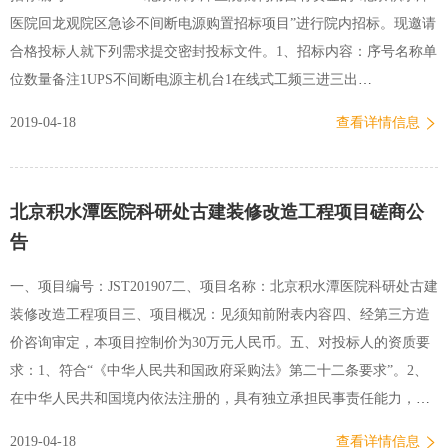
（2）收支业务控制。建立健全收入内部管理制度；建立健全票据管理
医院回龙观院区急诊不间断电源购置招标项目”进行院内招标。现邀请
制度；建立健全支出内部管理制度等。（3）政府采购业务控制…
合格投标人就下列需求提交密封投标文件。1、招标内容：序号名称单
位数量备注1UPS不间断电源主机台1在线式工频三进三出
40KVA/36KW，延时2小时2蓄电池只6412V100AH采用高性能免维护阀
2019-04-18
查看详情信息
控密封胶体蓄电池，并提供厂家检验报告3蓄电池电池柜台2组装式电
池柜注：（1）供应商投标产品包括设备的运输、安装、调试、售后服
务等，为交钥匙项目。（2）设备安装于急诊新风机房内，需要安装
北京积水潭医院科研处古建装修改造工程项目磋商公
UPS主机及两台电池柜的承重底座。新风机房内有冷凝水管，考虑到
告
防水方面，需设立防水顶棚及防水隔断，顶棚及隔断采用铝合金材
质，满足防火要求。（3）需要设置蓄电池直流空开箱，空开箱内开关
一、项目编号：JST201907二、项目名称：北京积水潭医院科研处古建
元器件宜为国内知名品牌。2、项目审批情况：本项目已获得医院预算
装修改造工程项目三、项目概况：见须知前附表内容四、经第三方造
部门审批，资金已落实，预算：15万元。3、招标文件领取时间、地
价咨询审定，本项目控制价为30万元人民币。五、对投标人的资质要
点、联系方式：（1）本项目招标文件采用邮箱发放，不向投标人提供
求：1、符合“《中华人民共和国政府采购法》第二十二条要求”。2、
纸质招…
在中华人民共和国境内依法注册的，具有独立承担民事责任能力，遵
守国家法律法规，具有良好信誉，具有履行合同能力和良好的履行合
2019-04-18
查看详情信息