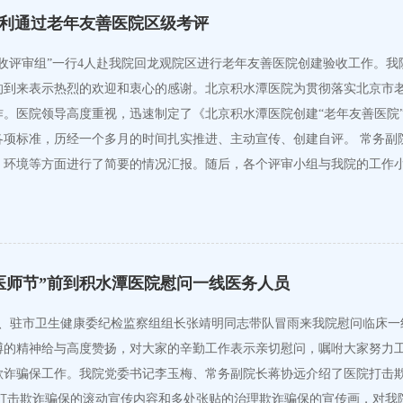
利通过老年友善医院区级考评
建验收评审组”一行4人赴我院回龙观院区进行老年友善医院创建验收工作
的到来表示热烈的欢迎和衷心的感谢。北京积水潭医院为贯彻落实北京市
。医院领导高度重视，迅速制定了《北京积水潭医院创建“老年友善医院”
各项标准，历经一个多月的时间扎实推进、主动宣传、创建自评。 常务副
、环境等方面进行了简要的情况汇报。随后，各个评审小组与我院的工作
医师节”前到积水潭医院慰问一线医务人员
委员、驻市卫生健康委纪检监察组组长张靖明同志带队冒雨来我院慰问临床
搏的精神给与高度赞扬，对大家的辛勤工作表示亲切慰问，嘱咐大家努力工
欺诈骗保工作。我院党委书记李玉梅、常务副院长蒋协远介绍了医院打击
幕打击欺诈骗保的滚动宣传内容和多处张贴的治理欺诈骗保的宣传画，对我