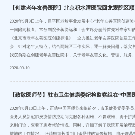
【创建老年友善医院】北京积水潭医院回龙观院区顺
2020年9月9日上午，昌平区老龄事业发展中心“老年友善医院创
一同陪同检查。常务副院长蒋协远和工会主席孙丽芳首先对专家组
《北京市老年友善医院创建标准》，全力推进老年友善医院创建工作
会，针对老年人特点，结合两院区工作实际，逐一解决问题，落实
我院前期在创建老年友善医院中，关于老年友善文化、管理、服务
2020-09-10
【致敬医师节】驻市卫生健康委纪检监察组在“中国
2020年8月18日上午，正值中国医师节来临前夕，市卫健委党委
医务人员新冠肺炎疫情防控期间克服各种困难、不畏艰难、勇于拼
来到门诊，查看了患者就诊情况。同时，详细了解了我院开展治理
措施的工作情况。 张靖明组长看到门诊悬挂的宣传横幅、电子屏