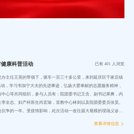
村健康科普活动
已有 401 人浏览
梅和党办主任王英的带领下，驱车一百三十多公里，来到延庆区千家店镇
活动，学习韦加宁大夫的先进事迹，弘扬大爱奉献的志愿服务精神，
教中心等共同组织，参与人员有：院团委书记王含、副书记果爽，内
生李全志、妇产科医生尚宏瑜，宣教中心林则以及院团委委员张昊。
肺炎抗争的一年。受疫情影响，此次活动一改往届大规模的现场义诊，
知识。小小的礼堂里早早坐好了前来听课的村民，大家自觉保持安
查看详情信息
文并茂地介绍了糖尿病的发生、危害、诊断和治疗，生动形象地告诉