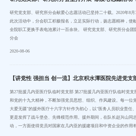
研究党支部、研究所分会献爱心志愿活动已坚持二十载。2020年8
此次活动中，分会职工积极报名，立足实际行动，扬志愿精神，使
全院职工更换手表电池累计一百余块。 研究党支部、研究所分会团队以此为契机，奉献爱心从身边做起，尽己所能从小事做起，用自己的实际行动把爱心撒播到全院的每一个角落。文图丨研究党支部 研究所
分会
2020-08-06
【讲党性 强担当 创一流】北京积水潭医院先进党支
第27批援几内亚医疗队临时党支部 第27批援几内亚医疗队临时党
和党的十九大精神，不断加强党员思想、组织、作风建设。每一位党
大爱无疆”的援外医疗十六字方针作为初心，以“医务人员职业责任、
更是发挥了战斗堡垒、先锋模范作用。援外期间，在队长赵兴山同
动，一方面使得党员对国家在几内亚的援建项目和中资企业的作用