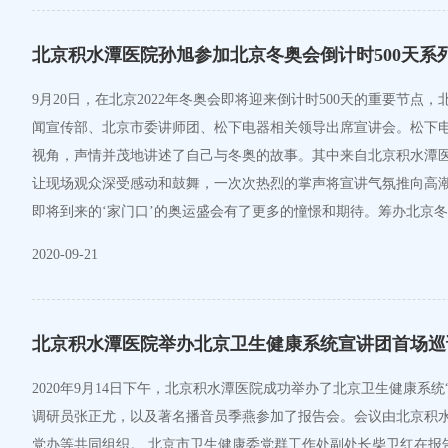
北京积水潭医院孙旭参加北京冬奥会倒计时500天系
9月20日，在北京2022年冬奥会即将迎来倒计时500天的重要
闻宣传部、北京市委讲师团、松下电器相关领导出席宣讲会。松下电
视角，声情并茂地讲述了自己与冬奥的故事。其中来自北京积水潭
让现场观众深受感动和鼓舞，一次次热烈的掌声将宣讲气氛推向高潮
即将到来的‘家门口’的奥运盛会有了更多的憧憬和期待。筹办北京
2020-09-21
北京积水潭医院举办北京卫生健康系统宣讲团首场巡
2020年9月14日下午，北京积水潭医院成功举办了北京卫生健康
调研员张正尤，以及著名播音员季燕参加了报告会。会议由北京积
党办等共同组织。 北京市卫生健康委党群工作处副处长柴卫红在报