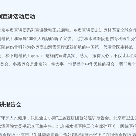
乡亲们身体出现哪些症状时需要及时就医，大大提高了乡亲们对糖…
列宣讲活动启动
节点，北京冬奥宣讲团系列宣讲活动正式启动。冬奥宣讲团走进奥林匹克全球
器员工和家属100余人现场聆听了宣讲。北京积水潭医院创伤骨科医生孙
医院创伤骨科的为冬奥高山滑雪医疗保驾护航的中国第一代滑雪医生孙旭
。松下电器员工表示：“这样的宣讲真实、感人、振奋人心，不仅让我们对
冬奥会、冬残奥会是北京的一件大事，也是整个中华民族的盛会，我们每
讲报告会
系统“守护人民健康，决胜全面小康”主题宣讲团首站巡讲报告会。北京市
水潭医院党委书记李玉梅主持。北京积水潭医院工会主席孙丽芳，医院医
告会现场 北京市卫生健康委党群工作处四级调研员张正尤在报告会现场 