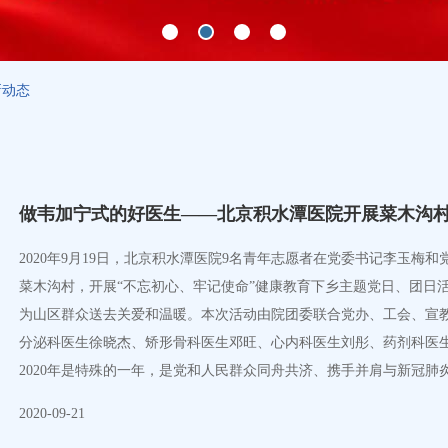
新动态
做韦加宁式的好医生——北京积水潭医院开展菜木沟
2020年9月19日，北京积水潭医院9名青年志愿者在党委书记李玉
菜木沟村，开展“不忘初心、牢记使命”健康教育下乡主题党日、团日
为山区群众送去关爱和温暖。本次活动由院团委联合党办、工会、宣
分泌科医生徐晓杰、矫形骨科医生邓旺、心内科医生刘彤、药剂科医
2020年是特殊的一年，是党和人民群众同舟共济、携手并肩与新冠
首次采取科普讲座的形式，为菜木沟村的乡亲们带去通俗易懂的健康
2020-09-21
静，认真聆听讲座。 菜木沟村民认真聆听讲座内分泌科徐晓杰医生图