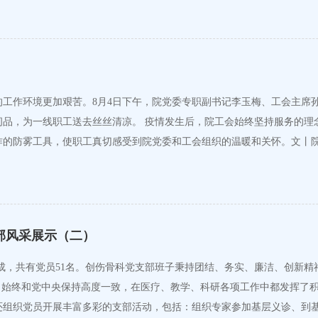
工作环境更加艰苦。8月4日下午，院党委专职副书记李玉梅、工会主席
理念，特别为坚守在发热门诊和核酸检测一线的医护人员送去了电解质
作的防雾工具，使职工真切感受到院党委和工会组织的温暖和关怀。文丨
部风采展示（二）
成，共有党员51名。创伤骨科党支部班子秉持团结、务实、廉洁、创新
，始终和党中央保持高度一致，在医疗、教学、科研各项工作中都发挥了
组织党员开展丰富多彩的支部活动，包括：组织专家参加基层义诊、到基层