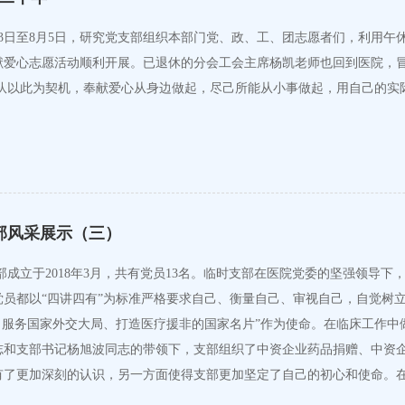
月3日至8月5日，研究党支部组织本部门党、政、工、团志愿者们，利用午
献爱心志愿活动顺利开展。已退休的分会工会主席杨凯老师也回到医院，冒
部风采展示（三）
支部成立于2018年3月，共有党员13名。临时支部在医院党委的坚强领
员都以“四讲四有”为标准严格要求自己、衡量自己、审视自己，自觉树
服务国家外交大局、打造医疗援非的国家名片”作为使命。在临床工作中做带
志和支部书记杨旭波同志的带领下，支部组织了中资企业药品捐赠、中资
有了更加深刻的认识，另一方面使得支部更加坚定了自己的初心和使命。