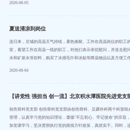
2020-08-05
夏送清凉到岗位
连日来，京城的高温天气持续，暑热难耐。工作在高温岗位的职工的
室，看望工作在高温一线的职工，对他们表示亲切慰问，并送去慰问品，为一线职工送去丝丝清凉。 疫情发生后，院工会始终坚持服务的
水和矿泉水等饮料，购买了冰感毛巾和冰贴等降温物品以及方便工
2020-08-04
【讲党性 强担当 创一流】北京积水潭医院先进党支
创伤骨科党支部 创伤骨科党支部由创伤骨科、足踝外科两个科室组
管理，认真学习党的知识理论，遵循“不忘初心、牢记使命”的宗旨
加党课学习，坚决贯彻执行党的路线方针政策，真抓实干。同时，还