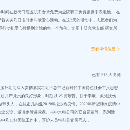
休时间在新街口院区职工食堂免费为全院职工免费更换手表电池。 在
着炎炎烈日准时参与献爱心活动。在这3天的活动中，志愿者们为
查看详情信息
已有 515 人浏览
导下，援外期间深入贯彻落实习近平总书记新时代中国特色社会主义思想
立起共产党员的良好形象，时刻以“不畏艰苦、甘于奉献、救死扶伤、
头人，在抗击几内亚2019年拉沙热疫情、2020年新冠肺炎疫情中
企业义诊、邀请参赞讲党课、与中水电公司的联合党建等一系列活
在中几友好医院工作中，医护人员特别是党员同志…