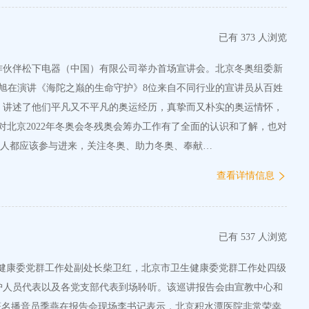
已有 373 人浏览
合作伙伴松下电器（中国）有限公司举办首场宣讲会。北京冬奥组委新
旭在演讲《海陀之巅的生命守护》8位来自不同行业的宣讲员从百姓
，讲述了他们平凡又不平凡的奥运经历，真挚而又朴实的奥运情怀，
北京2022年冬奥会冬残奥会筹办工作有了全面的认识和了解，也对
个人都应该参与进来，关注冬奥、助力冬奥、奉献…
查看详情信息
已有 537 人浏览
卫生健康委党群工作处副处长柴卫红，北京市卫生健康委党群工作处四级
护人员代表以及各党支部代表到场聆听。该巡讲报告会由宣教中心和
著名播音员季燕在报告会现场李书记表示，北京积水潭医院非常荣幸