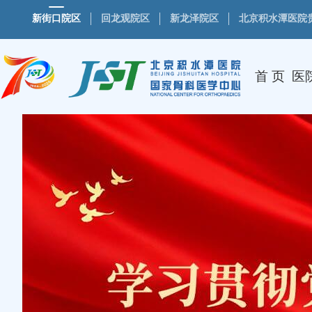
新街口院区
回龙观院区
新龙泽院区
北京积水潭医院
首 页
医