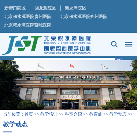
新街口院区
回龙观院区
新龙泽院区
北京积水潭医院贵州医院
北京积水潭医院郑州医院
北京积水潭医院聊城医院
当前位置：
首页
>>
教学培训
>>
科室介绍
>>
教育处
>>
教学动态
>>
教学动态
列表