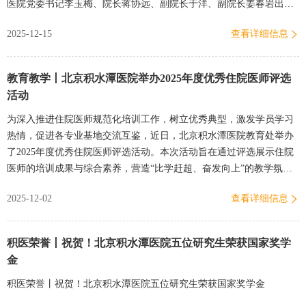
医院党委书记李玉梅、院长蒋协远、副院长于洋、副院长姜春岩出席
调研，院办主任李爽、教育处处长孙宇庆等相关职能部门负责人陪同
2025-12-15
查看详细信息
座…
教育教学丨北京积水潭医院举办2025年度优秀住院医师评选
活动
为深入推进住院医师规范化培训工作，树立优秀典型，激发学员学习
热情，促进各专业基地交流互鉴，近日，北京积水潭医院教育处举办
了2025年度优秀住院医师评选活动。本次活动旨在通过评选展示住院
医师的培训成果与综合素养，营造“比学赶超、奋发向上”的教学氛
围。活动由教育处副处长郑鹏主持。郑鹏表示，住院医师规范化培
2025-12-02
查看详细信息
训…
积医荣誉丨祝贺！北京积水潭医院五位研究生荣获国家奖学
金
积医荣誉丨祝贺！北京积水潭医院五位研究生荣获国家奖学金