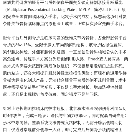
康辉共同研发的胫骨平台后外侧多平面交叉锁定解剖形接骨板系统
（Multiplanar Posterolateral Locking Plate，MPLP，简称Jail Plate）顺
利完成全国首例临床植入手术。此次手术的成功，标志着这项针对复
杂膝关节骨折临床痛点的原创医工成果，正式从实验室走向手术台。
胫骨平台后外侧骨折是临床高发的疑难关节内骨折，占全部胫骨平台
骨折的8%~15%。受限于膝关节局部解剖结构，该骨折区域位置深、
紧邻腓总神经、外侧有腓骨头遮挡，一直是
创伤骨科
领域公认的手术
高危难点。传统手术方案分为后侧倒L形入路、Frosch双入路两类，两
类术式均需要大范围剥离后侧软组织，不仅极易引发切口皮肤坏死、
肌肉粘连，还会大幅提升腓总神经牵拉损伤风险；而现有的通用型接
骨板为标准化制式产品，无法贴合胫骨平台后外侧不规则骨面，术中
医生需要反复徒手折弯塑形，不仅延长手术时长、增加透视辐射暴
露，还容易出现螺钉角度偏移、固定强度不足的问题。
针对上述长期困扰临床的技术短板，北京积水潭医院
创伤骨科
团队历
时4年攻关，完成三轮设计迭代与生物力学验证，同时配套自研专用C
形术中导向器。整套系统突破传统入路限制，无需开辟后侧辅助切
口，仅通过常规前外侧单一入路，即可完成后外侧骨折块的精准固