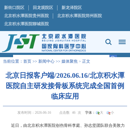
新街口院区
回龙观院区
新龙泽院区
北京积水潭医院贵州医院
北京积水潭医院郑州医院
北京积水潭医院聊城医院
当前位置：
首页
>>
新闻中心
>>
媒体聚焦
正文
>
北京日报客户端/2026.06.16/北京积水潭
医院自主研发接骨板系统完成全国首例
临床应用
发布时间：2026-06-16
点击数
46
次
字体：
大
小
近日，由北京积水潭医院
创伤骨科
李庭
、
孙志坚
团队联合美敦力