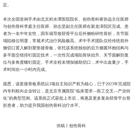
定。
本次全国首例手术由北京积水潭医院院长、
创伤骨科
蒋协远
主任医师
与
创伤骨科
李庭
主任医师、
孙志坚
副主任医师
在新龙泽院区完成。患
者为一名中年女性，因车祸导致胫骨平台后外侧粉碎性骨折，关节面
塌陷移位明显，常规术式治疗风险极高。术中手术团队仅经传统前外
侧切口置入解剖塑形接骨板，依托该系统独创的后方侧翼环抱结构与
多平面交错排钉固定技术，一次性完成塌陷骨块抬升、关节面解剖复
位与多角度螺钉固定。手术全程未增加辅助切口，术中出血量少，手
术时间在一小时内完成。
据悉，该套接骨板系统以3项自主知识产权为核心，已于2023年完成院
内专利权向企业转让，是北京市属医院“临床需求—医工交叉—产业转
化”的典型范例。该系统正式获批上市后，将惠及更多复杂胫骨平台骨
折患者，助力提升我国
创伤骨科
治疗水平。
供稿丨
创伤骨科