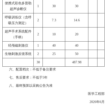
便携式彩色多普勒
1
30
30
超声诊断仪
呼吸训练仪（含呼
2
7.3
14.6
吸压力测定）
超声手术系统配件
2
10
20
（手柄）
经颅磁刺激仪
1
40
40
生物刺激反馈系统
2
25
50
30
487.98
六、配置档次：不低于备注要求
七、售后要求：不低于5年
八、最终预算以采购公告为准
医学工程部
2026年6月