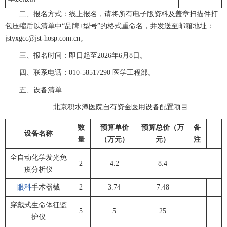
二、报名方式：线上报名，请将所有电子版资料及盖章扫描件打
包压缩后以清单中“品牌+型号”的格式重命名，并发送至邮箱地址：
jstyxgcc@jst-hosp.com.cn。
三、报名时间：即日起至2026年6月8日。
四、联系电话：010-58517290 医学工程部。
五、设备清单
北京积水潭医院自有资金医用设备配置项目
数
预算单价
预算总价（万
备
设备名称
量
（万元）
元）
注
全自动化学发光免
2
4.2
8.4
疫分析仪
眼科
手术器械
2
3.74
7.48
穿戴式生命体征监
5
5
25
护仪