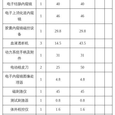
电子结肠内窥镜
1
40
40
电子上消化道内窥
1
46
46
镜
胶囊内窥镜磁控设
1
29.8
29.8
备
血液透析机
3
14.5
43.5
动力系统手柄及附
1
31
31
件
电动植皮刀
2
25
50
电子内窥镜图像处
1
4.8
4.8
理器
磁刺激仪
1
45
45
测试刺激器
1
0.8
0.8
体外程控仪
1
1.6
1.6