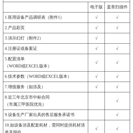
电子版
盖章扫描件
1.医用设备产品调研表（附件1）
√
√
2.产品彩页
√
√
3.演示幻灯（附件2）
√
4.注册证或备案证
√
√
5.配置清单
√
√
（WORD或EXCEL版本）
6.技术参数（WORD或EXCEL版本）
√
√
7.增值服务（如涉及）
√
√
8.近三年北京市中标合同
√
（市属三甲医院优先）
9.设备生产厂家出具的售后服务承诺书
√
10.如设备涉及配套耗材，需同时提供耗材清
√
√
单及报价