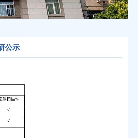
研公示
盖章扫描件
√
√