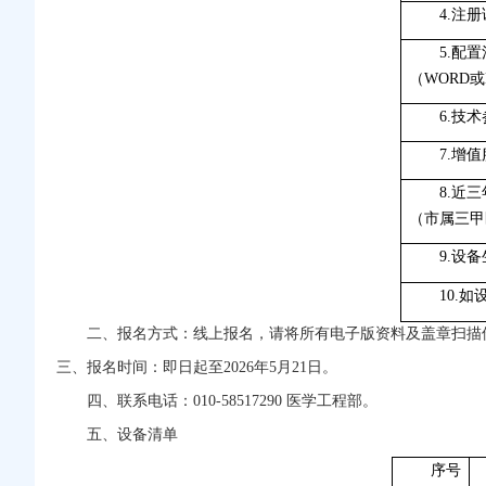
4.注
5.配
（WORD或
6.技
7.增
8.近
（市属三甲
9.设
10.
二、报名方式：线上报名，请将所有电子版资料及盖章扫描件打包压缩
三、报名时间：即日起至2026年5月21日。
四、联系电话：010-58517290 医学工程部。
五、设备清单
序号