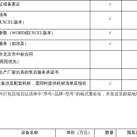
册证或备案证
√
置清单
√
EXCEL版本）
术参数（WORD或EXCEL版本）
√
值服务（如涉及）
√
三年北京市中标合同
医院优先）
备生产厂家出具的售后服务承诺书
如设备涉及配套耗材，需同时提供耗材清单及报价
√
后以清单中“序号+品牌+型号”的格式重命名，并发送至邮箱地址：jstyxgcc
设备名称
单价（万元）
数量
预算