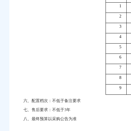
1
2
3
4
5
6
7
8
9
六、配置档次：不低于备注要求
七、售后要求：不低于3年
八、最终预算以采购公告为准