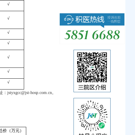
√
√
√
√
√
√
√
@jst-hosp.com.cn。
总价（万元）