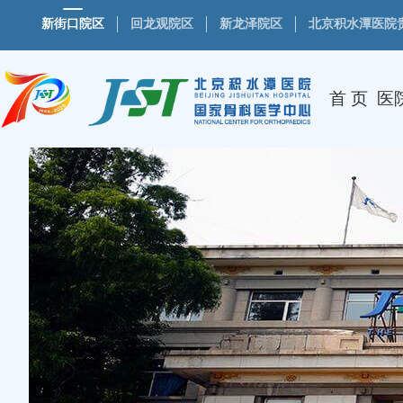
新街口院区
回龙观院区
新龙泽院区
北京积水潭医院
首 页
医