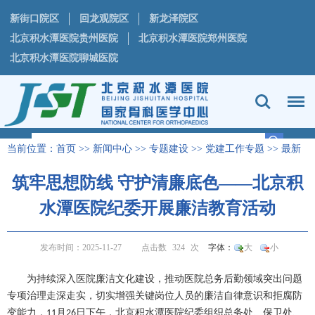
新街口院区
回龙观院区
新龙泽院区
北京积水潭医院贵州医院
北京积水潭医院郑州医院
北京积水潭医院聊城医院
当前位置：
首页
>>
新闻中心
>>
专题建设
>>
党建工作专题
>>
最新
动态
正文
>
筑牢思想防线 守护清廉底色——北京积
水潭医院纪委开展廉洁教育活动
发布时间：2025-11-27
点击数
324
次
字体：
大
小
为持续深入医院廉洁文化建设，推动医院总务后勤领域突出问题
专项治理走深走实，切实增强关键岗位人员的廉洁自律意识和拒腐防
变能力，
月
日下午，北京积水潭医院纪委组织
总务处
、保卫处、
11
26