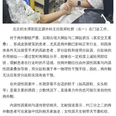
北京积水潭医院
足踝外科
主任医师
杜辉
（右一）在门诊工作。
对于拇外翻较严重、后期出现大脚趾与二脚趾挤压（甚至交叉重
叠）、形成皮肤硬茧的患者，尤其是拇外翻已影响正常行走、却因身
体条件无法接受手术的高龄患者，穿分趾鞋和使用分趾器、分趾袜的
作用相似
——通过暂时将脚趾分开，能够在一定程度上减轻局部症
状，缓解患者在行走时的不适感。但拇外翻往往由外源性因素与内源
性因素叠加导致，而分趾鞋属于单一物理性干预手段，因此，拇外翻
无法仅靠穿分趾鞋实现有效干预。
在外源性因素中，长期穿着不合适的鞋子（如高跟鞋、尖头鞋
等）是最主要的诱因；少数情况下，直接暴力外伤也可能引发创伤性
拇外翻。
内源性因素则与遗传密切相关。文献报道显示，约三分之二的拇
外翻患者可在家族中找到相关家族史；女性因天生韧带关节囊松软、