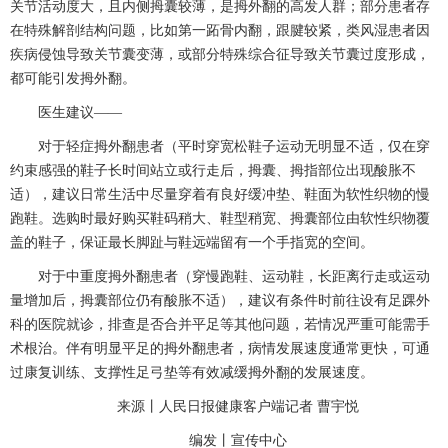
关节活动度大，且内侧拇囊较薄，是拇外翻的高发人群；部分患者存
在特殊解剖结构问题，比如第一跖骨内翻，跟腱较紧，类风湿患者因
疾病侵蚀导致关节囊变薄，或部分特殊综合征导致关节囊过度形成，
都可能引发拇外翻。
医生建议
——
对于轻症拇外翻患者（平时穿宽松鞋子运动无明显不适，仅在穿
约束感强的鞋子长时间站立或行走后，拇囊、拇指部位出现酸胀不
适），建议日常生活中尽量穿着有良好缓冲垫、鞋面为软性织物的慢
跑鞋。选购时最好购买鞋码稍大、鞋型稍宽、拇囊部位由软性织物覆
盖的鞋子，保证最长脚趾与鞋远端留有一个手指宽的空间。
对于中重度拇外翻患者（穿慢跑鞋、运动鞋，长距离行走或运动
量增加后，拇囊部位仍有酸胀不适），建议有条件时前往设有
足踝外
科
的医院就诊，排查是否合并平足等其他问题，若情况严重可能需手
术根治。伴有明显平足的拇外翻患者，病情发展速度通常更快，可通
过康复训练、支撑性足弓垫等有效减缓拇外翻的发展速度。
来源丨人民日报健康客户端记者
曹宇悦
编发丨
宣传中心