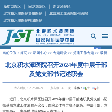
新街口院区
回龙观院区
新龙泽院区
北京积水潭医院贵州医院
北京积水潭医院郑州医院
北京积水潭医院聊城医院
当前位置：
首页
>>
新闻中心
>>
专题建设
>>
党建工作专题
>>
最新
动态
正文
>
北京积水潭医院召开2024年度中层干部
及党支部书记述职会
发布时间：2025-01-24
点击数
321
次
字体：
大
小
近日，北京积水潭医院召开
年度中层干部述职及党支部书记
2024
抓基层党建工作述职评议会，医院全体领导班子成员、中层干部、党
支部书记、主任助理等
余人参加会议。
200