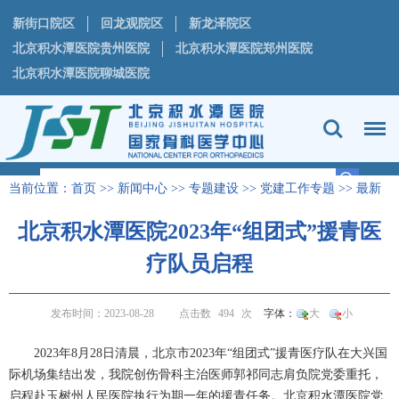
新街口院区
回龙观院区
新龙泽院区
北京积水潭医院贵州医院
北京积水潭医院郑州医院
北京积水潭医院聊城医院
当前位置：
首页
>>
新闻中心
>>
专题建设
>>
党建工作专题
>>
最新
动态
正文
>
北京积水潭医院2023年“组团式”援青医
疗队员启程
发布时间：2023-08-28
点击数
494
次
字体：
大
小
2023
年
8
月
28
日清晨，北京市
2023
年“组团式”援青医疗队在大兴国
际机场集结出发，我院
创伤骨科
主治医师
郭祁同志肩负院党委重托，
启程赴玉树州人民医院执行为期一年的援青任务。北京积水潭医院党