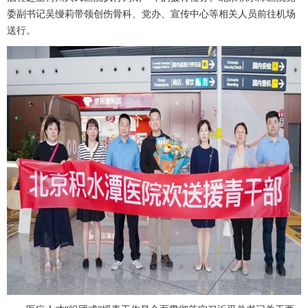
委副书记吴缦莉带领
创伤骨科
、
党办
、
宣传中心
等相关人员前往机场
送行。