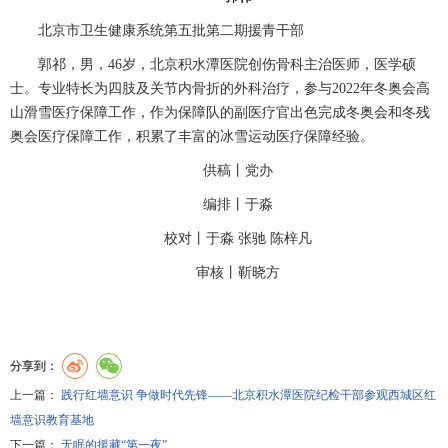
北京市卫生健康系统第五批第二期援青干部
郭祁，男，
46
岁，北京积水潭医院
创伤骨科
主治医师
，医学硕
士。专业特长为四肢及关节内骨折的外科治疗，参与
2022
年冬奥会高
山滑雪医疗保障工作，作为保障队的副医疗官出色完成冬奥会和冬残
奥会医疗保障工作，积累了丰富的冰雪运动医疗保障经验。
供稿丨
党办
编排丨于淼
校对丨于淼 张驰 陈梓凡
审核丨靳晓方
分享到：
上一篇：
践行红墙意识 争做时代先锋——北京积水潭医院纪检干部参观西城区红
墙意识教育基地
下一篇：
无眠的援藏“第一夜”