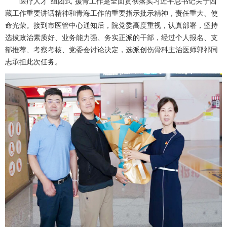
医疗人才
“组团式”援青工作是全面贯彻落实习近平总书记关于西
藏工作重要讲话精神和青海工作的重要指示批示精神，责任重大、使
命光荣。接到市医管中心通知后，院党委高度重视，认真部署，坚持
选拔政治素质好、业务能力强、务实正派的干部，经过个人报名、支
部推荐、考察考核、党委会讨论决定，选派
创伤骨科
主治医师
郭祁同
志承担此次任务。