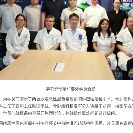
学习班专家和部分学员合影
，为学员们演示了两台肢端恶性黑色素瘤前哨淋巴结活检手术。
骨肿瘤科
科
主任
丁宜
和主任助理
李兰
、
骨肿瘤科
杨发军
分别讲授了超声、核医学在
，学员们就授课内容展开热烈讨论，并就操作疑难问题进行提问。
围绕恶性黑色素瘤外科治疗环节中前哨淋巴结活检的应用、常见黑色素瘤