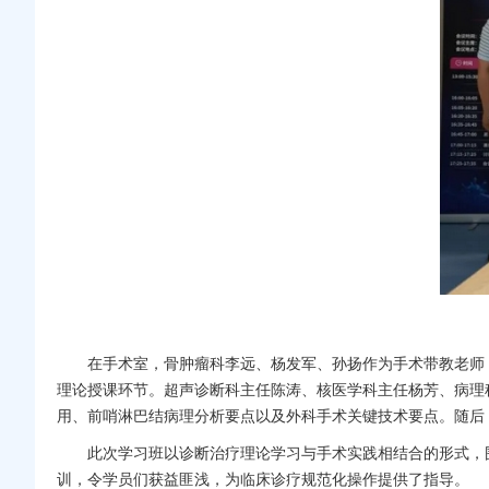
在手术室，
骨肿瘤科
李远
、
杨发军
、孙扬作为手术带教老师
理论授课环节。
超声诊断科
主任
陈涛
、
核医学科
主任
杨芳
、
病理
用、前哨淋巴结病理分析要点以及外科手术关键技术要点。随后
此次学习班以诊断治疗理论学习与手术实践相结合的形式，
训，令学员们获益匪浅，为临床诊疗规范化操作提供了指导。