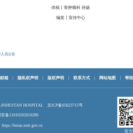
供稿丨
骨肿瘤科
孙扬
编发丨
宣传中心
作人员公告
邮箱
|
隐私权声明
|
版权声明
|
联系方式
|
网站地图
|
帮
HUITAN HOSPITAL
京ICP备05023715号
备11010202010280
：
https://beian.miit.gov.cn
官方