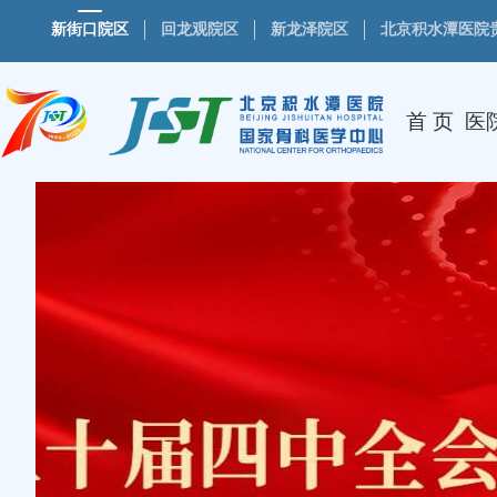
新街口院区
回龙观院区
新龙泽院区
北京积水潭医院
首 页
医