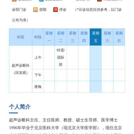
诊部门诊
假期
停诊
（
*
出诊信息仅供参考，以门诊
公布为准）
星期
星期
星期
星期
星期
星期
星期
科室
时段
一
二
三
四
五
六
日
特需/
上午
国际
部
超声诊断科
（回龙观）
下午
夜晚
个人简介
超声诊断科主任、主任医师、教授、硕士生导师、医学博士
1996年毕业于北京医科大学（现北京大学医学部），现任北京